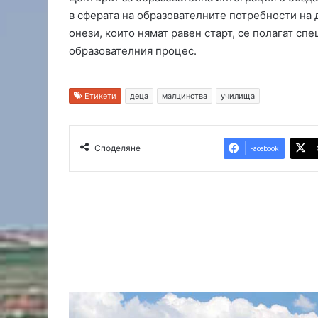
Т
в сферата на образователните потребности на 
у
онези, които нямат равен старт, се полагат с
р
образователния процес.
ц
и
я
Етикети
деца
малцинства
училища
Споделяне
Facebook