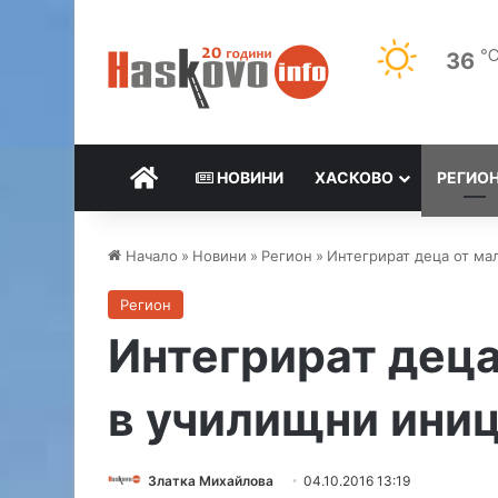
36
НАЧАЛО
НОВИНИ
ХАСКОВО
РЕГИО
Начало
»
Новини
»
Регион
»
Интегрират деца от ма
Регион
Интегрират деца
в училищни ини
Златка Михайлова
04.10.2016 13:19