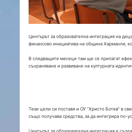
з
а
о
п
и
т
Центърът за образователна интеграция на дец
з
финансово инициатива на община Харманли, ко
а
б
л
В следващите месеци там ще се прилагат ефек
у
съхраняване и развиване на културната иденти
д
с
т
в
о
с
д
Тези цели си поставя и ОУ “Христо Ботев“ в с
е
също получава средства, за да интегрира по-у
т
е
Центърът за образователна интеграция е създа
в