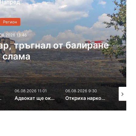
Напред
 балиране
5.5 млн. евр
06.08.2026 11:01
06.08.2026 9:30
05.08.2026 19:13
Адвокат ще оказва правна помощ на бежанци
Откриха наркотици в жилището на двама братя