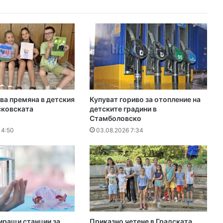
ва премяна в детския
Купуват гориво за отопление на
сковската
детските градини в
Стамболовско
14:50
03.08.2026 7:34
иращи станции за
Приказно четене в Градската