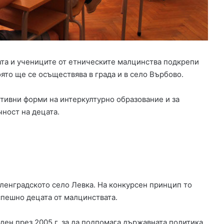
а
н
д
а
н
а
ата и учениците от етническите малцинства подкрепи
з
ято ще се осъществява в града и в село Върбово.
л
а
т
тивни форми на интеркултурно образование и за
о
чност на децата.
и
ц
и
г
а
р
и
виленградското село Левка. На конкурсен принцип то
п
спешно децата от малцинствата.
р
е
ден през 2005 г, за да подпомага държавната политика
з