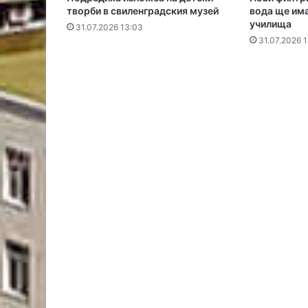
творби в свиленградския музей
вода ще има
училища
31.07.2026 13:03
31.07.2026 1