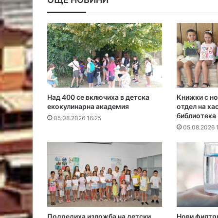
Над 400 се включиха в детска
Книжки с но
екокулинарна академия
отдел на ха
библиотека
05.08.2026 16:25
05.08.2026 
Подредиха изложба на детски
Нови филтр