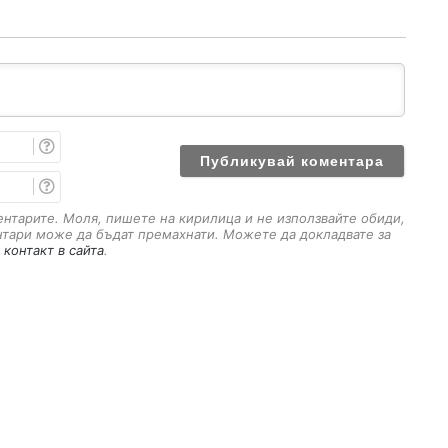
И
м
е
E
m
a
ментарите. Моля, пишете на кирилица и не използвайте обиди,
i
нтари може да бъдат премахнати. Можете да докладвате за
l
 контакт в сайта
.