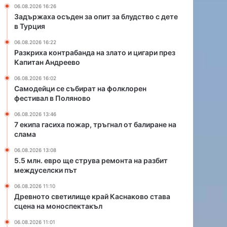
р
а
06.08.2026 16:26
а
р
Задържаха осъден за опит за блудство с дете
т
,
в Турция
н
т
06.08.2026 16:22
а
р
Разкриха контрабанда на злато и цигари през
ф
ъ
Капитан Андреево
о
г
л
н
06.08.2026 16:02
к
а
Самодейци се събират на фолклорен
фестивал в Поляново
л
л
о
о
06.08.2026 13:46
р
т
7 екипа гасиха пожар, тръгнал от балиране на
е
б
слама
н
а
06.08.2026 13:08
ф
л
5.5 млн. евро ще струва ремонта на разбит
е
и
междуселски път
с
р
т
а
06.08.2026 11:10
и
н
Древното светилище край Каснаково става
в
е
сцена на моноспектакъл
а
н
06.08.2026 11:01
л
а