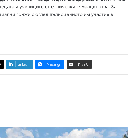
К
децата и учениците от етническите малцинства. За
а
пециални грижи с оглед пълноценното им участие в
п
и
т
а
н
А
н
д
X
LinkedIn
Messenger
И-мейл
р
е
е
в
о