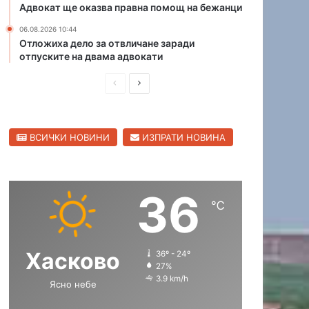
Адвокат ще оказва правна помощ на бежанци
в
с
П
л
06.08.2026 10:44
о
а
Отложиха дело за отвличане заради
отпуските на двама адвокати
л
м
я
а
П
С
н
о
р
л
в
е
е
о
ВСИЧКИ НОВИНИ
ИЗПРАТИ НОВИНА
д
д
и
в
ш
а
36
н
щ
℃
а
а
с
с
Хасково
36º - 24º
т
т
27%
р
р
3.9 km/h
Ясно небе
а
а