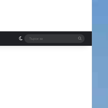
Switch skin
Търси
И
за