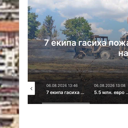
Регион
06.08.2026 13:46
ипа гасиха пожар, тръгнал от
на слама
026 16:22
06.08.2026 13:46
06.08.2026 13:08
Разкриха контрабанда на злато и цигари през Капитан Андреево
7 екипа гасиха пожар, тръгнал от балиране на слама
5.5 млн. евро ще струва ремонта на разбит междуселски път