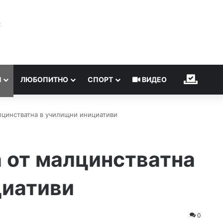
℃
Н
ЛЮБОПИТНО
СПОРТ
ВИДЕО
ИЗБОР
лцинстватна в училищни инициативи
 от малцинстватна
циативи
0