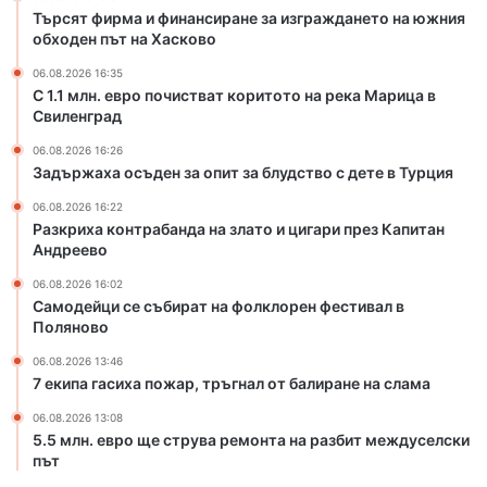
в
Търсят фирма и финансиране за изграждането на южния
а
обходен път на Хасково
т
к
06.08.2026 16:35
о
С 1.1 млн. евро почистват коритото на река Марица в
р
Свиленград
и
06.08.2026 16:26
т
Задържаха осъден за опит за блудство с дете в Турция
о
т
06.08.2026 16:22
Разкриха контрабанда на злато и цигари през Капитан
о
Андреево
н
а
06.08.2026 16:02
р
Самодейци се събират на фолклорен фестивал в
е
Поляново
к
06.08.2026 13:46
а
7 екипа гасиха пожар, тръгнал от балиране на слама
М
а
06.08.2026 13:08
р
5.5 млн. евро ще струва ремонта на разбит междуселски
и
път
ц