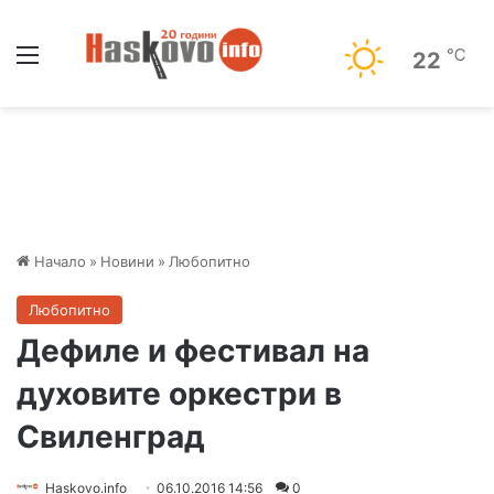
Меню
℃
22
Начало
»
Новини
»
Любопитно
Любопитно
Дефиле и фестивал на
духовите оркестри в
Свиленград
Haskovo.info
06.10.2016 14:56
0