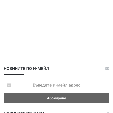
НОВИНИТЕ ПО И-МЕЙЛ
В
ъ
в
е
д
е