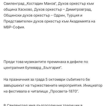
Свиленград „Костадин Манов“, Духов оркестър към
община Хасково, Духов оркестър – Димитровград,
Общински духов оркестър – Одрин, Турция и
Представителен духов оркестър към Академията на
МВР-София.
Преди това музикантите преминаха в дефиле по
централния булевард „България”.
На празничния за града 5 октомври събитието бе
завършекът на тържествените мероприятия. Инициатор
на фестивала е читалище „Просвета-1870”.
В Свиленград има дългогодишни традиции в