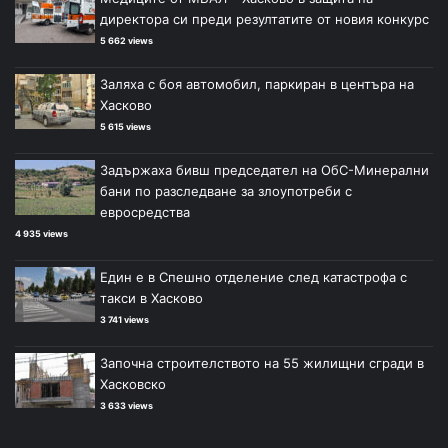
директора си преди резултатите от новия конкурс
5 662 views
Заляха с боя автомобил, паркиран в центъра на
Хасково
5 615 views
Задържаха бивш председател на ОбС-Минерални
бани по разследване за злоупотреби с
евросредства
4 935 views
Един е в Спешно отделение след катастрофа с
такси в Хасково
3 741 views
Започна строителството на 55 жилищни сгради в
Хасковско
3 633 views