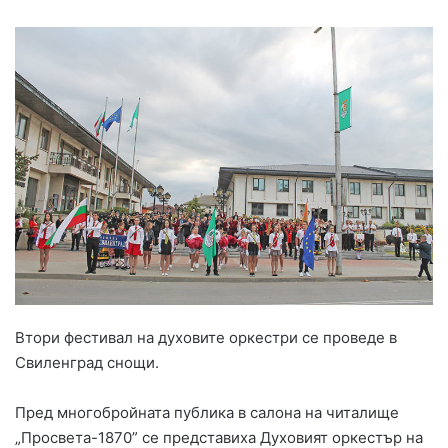
Втори фестивал на духовите оркестри се проведе в
Свиленград снощи.
Пред многобройната публика в салона на читалище
„Просвета-1870” се представиха Духовият оркестър на