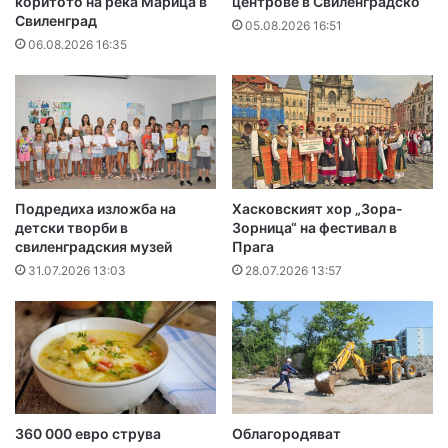
коритото на река Марица в
центрове в Свиленградско
Свиленград
05.08.2026 16:51
06.08.2026 16:35
Подредиха изложба на
Хасковският хор „Зора-
детски творби в
Зорница“ на фестивал в
свиленградския музей
Прага
31.07.2026 13:03
28.07.2026 13:57
360 000 евро струва
Облагородяват