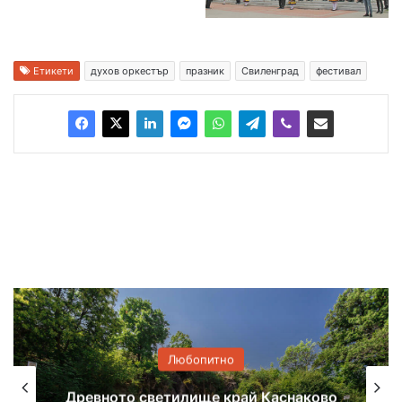
Етикети
духов оркестър
празник
Свиленград
фестивал
Любопитно
во
Книжки с нова премяна в детския