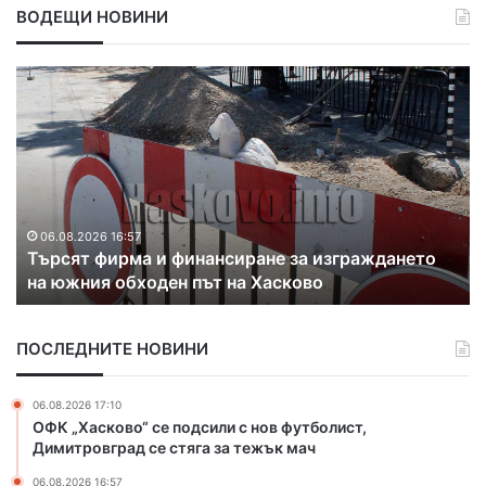
ВОДЕЩИ НОВИНИ
С
1
.
1
м
л
н
.
06.08.2026 16:35
С 1.1 млн. евро почистват коритото на река
е
Марица в Свиленград
в
р
о
ПОСЛЕДНИТЕ НОВИНИ
п
о
ч
06.08.2026 17:10
и
ОФК „Хасково“ се подсили с нов футболист,
с
Димитровград се стяга за тежък мач
т
06.08.2026 16:57