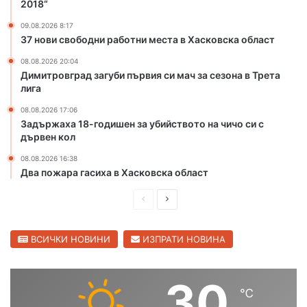
2018“
о
т
09.08.2026 8:17
37 нови свободни работни места в Хасковска област
к
р
08.08.2026 20:04
и
Димитровград загуби първия си мач за сезона в Трета
х
лига
а
08.08.2026 17:06
л
Задържаха 18-годишен за убийството на чичо си с
о
дървен кол
в
н
08.08.2026 16:38
и
Два пожара гасиха в Хасковска област
я
с
П
С
е
р
л
з
е
е
ВСИЧКИ НОВИНИ
ИЗПРАТИ НОВИНА
о
н
д
д
в
и
в
30
Х
℃
ш
а
а