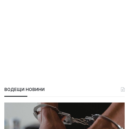
ВОДЕЩИ НОВИНИ
С
в
о
д