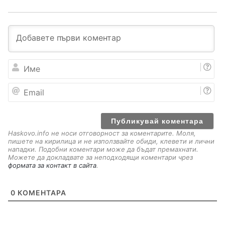
И
м
е
E
m
a
i
l
Haskovo.info не носи отговорност за коментарите. Моля,
пишете на кирилица и не използвайте обиди, клевети и лични
нападки. Подобни коментари може да бъдат премахнати.
Можете да докладвате за неподходящи коментари чрез
формата за контакт в сайта
.
0
КОМЕНТАРА