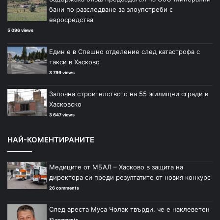
бани по разследване за злоупотреби с
евросредства
5 096 views
Един е в Спешно отделение след катастрофа с
такси в Хасково
3 799 views
Започна строителството на 55 жилищни сгради в
Хасковско
3 647 views
НАЙ-КОМЕНТИРАНИТЕ
Медиците от МБАЛ – Хасково в защита на
директора си преди резултатите от новия конкурс
26 comments
След ареста Муса Чолак твърди, че е наклеветен
12 comments