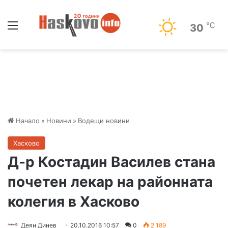
Меню
℃
30
Начало
»
Новини
»
Водещи новини
Хасково
Д-р Костадин Василев стана
почетен лекар на районната
колегия в Хасково
Деян Динев
20.10.2016 10:57
0
2 189