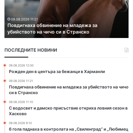
о
с
в
е
09.08.2026 11:10
С водосвет и дамско присъствие откриха ловн
т
сезон в Хасково
и
д
а
ПОСЛЕДНИТЕ НОВИНИ
м
с
к
09.08.2026 12:00
о
Рожден ден в центъра за бежанци в Харманли
п
09.08.2026 11:21
р
Повдигнаха обвинение на младежа за убийството на чичо
и
си в Странско
с
ъ
09.08.2026 11:10
с
С водосвет и дамско присъствие откриха ловния сезон в
т
Хасково
в
09.08.2026 9:10
и
6 гола паднаха в контролата на „Свиленград“ и „Любимец
е