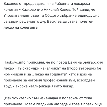
Василев от председателя на Районната лекарска
колегия – Хасково д-р Николай Колев. Той заяви, че
Управителният съвет и Общото събрание единодушно
са взели решението д-р Василев да стане почетен
лекар на колегията.
Haskovo.info припомня, че по повод Деня на българския
лекар – 19 октомври началникът на Второ вътрешно бе
номиниран и за „Лекар на годината“, като израз на
признание за неговия професионализъм, всеотдаен
труд и висока квалификация като лекар.
„Изключително съм изненадан и поласкан от това
признание. Това е гилдийна награда и това я прави още