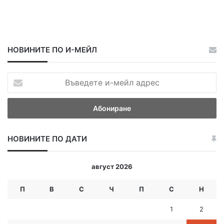
НОВИНИТЕ ПО И-МЕЙЛ
В
ъ
в
е
д
е
НОВИНИТЕ ПО ДАТИ
т
е
и
август 2026
-
м
П
В
С
Ч
П
С
Н
е
й
1
2
л