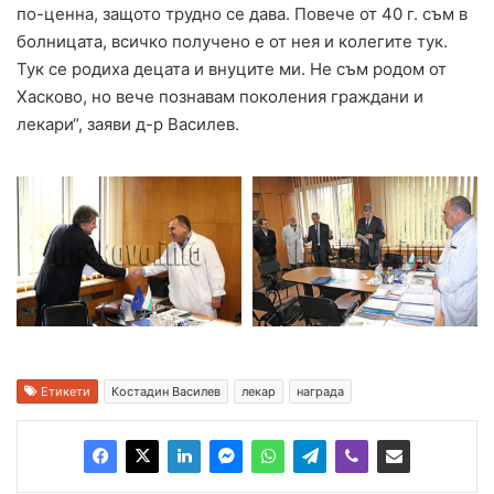
по-ценна, защото трудно се дава. Повече от 40 г. съм в
болницата, всичко получено е от нея и колегите тук.
Тук се родиха децата и внуците ми. Не съм родом от
Хасково, но вече познавам поколения граждани и
лекари“, заяви д-р Василев.
Етикети
Костадин Василев
лекар
награда