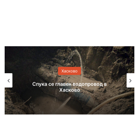
Хасково
д в
Отказаха свобода на задържан 
контрабанда на кокаин и злато