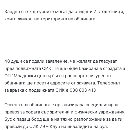
Заедно с тях до урните могат да отидат и 7 столетници,
които живеят на територията на общината.
48 души са подали заявление, че желаят да гласуват
чрез подвижната СИК. Тя ще бъде базирана в сградата а
ОП “Младежки център“ и с транспорт осигурен от
общината ще посети адресите от заявката. Телефонът
за връзка с подвижната СИК е 038 603 413
Освен това общината е организирала специализиран
превоз за хората със зрителни и физически увреждания.
Бус с падащ борд ще е на тяхно разположение за да ги
превози до СИК 79 – Клуб на инвалидите на бул.