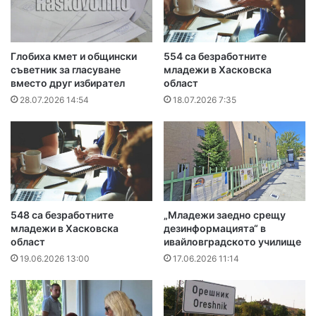
Глобиха кмет и общински
554 са безработните
съветник за гласуване
младежи в Хасковска
вместо друг избирател
област
28.07.2026 14:54
18.07.2026 7:35
548 са безработните
„Младежи заедно срещу
младежи в Хасковска
дезинформацията“ в
област
ивайловградското училище
19.06.2026 13:00
17.06.2026 11:14