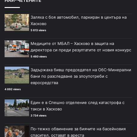
НАЙ-ЧЕТЕНИТЕ
Заляха с боя автомобил, паркиран в центъра на
Хасково
5 613 views
Медиците от МБАЛ – Хасково в защита на
директора си преди резултатите от новия конкурс
5 460 views
Задържаха бивш председател на ОбС-Минерални
бани по разследване за злоупотреби с
евросредства
4 892 views
Един е в Спешно отделение след катастрофа с
такси в Хасково
3 734 views
По-тежко обвинение за биячите на басейновия
спасител, остават в ареста