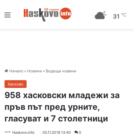
Меню
℃
31
Начало
»
Новини
»
Водещи новини
Хасково
958 хасковски младежи за
пръв път пред урните,
гласуват и 7 столетници
Haskovo.info
05.11.2016 13:40
0