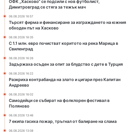
ОФК „Хасково“ се подсили с нов футболист,
с
Димитровград се стяга за тежък мач
т
06.08.2026 16:57
в
Търсят фирма и финансиране за изграждането на южния
а
обходен път на Хасково
т
к
06.08.2026 16:35
о
С 1.1 млн. евро почистват коритото на река Марица в
Свиленград
р
и
06.08.2026 16:26
т
Задържаха осъден за опит за блудство с дете в Турция
о
т
06.08.2026 16:22
Разкриха контрабанда на злато и цигари през Капитан
о
Андреево
н
а
06.08.2026 16:02
р
Самодейци се събират на фолклорен фестивал в
е
Поляново
к
06.08.2026 13:46
а
7 екипа гасиха пожар, тръгнал от балиране на слама
М
а
06.08.2026 13:08