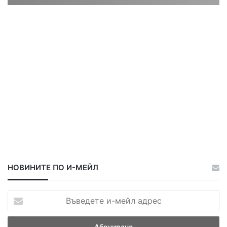
ц
ц
а
а
НОВИНИТЕ ПО И-МЕЙЛ
В
ъ
в