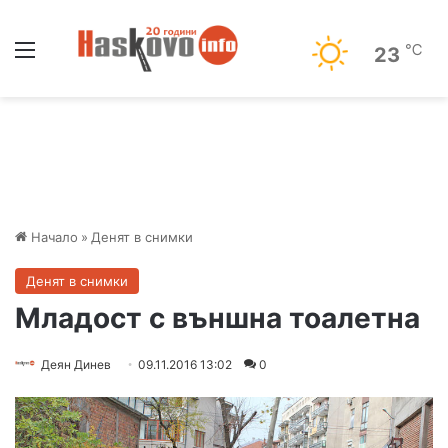
Меню
℃
23
Начало
»
Денят в снимки
Денят в снимки
Младост с външна тоалетна
Деян Динев
09.11.2016 13:02
0