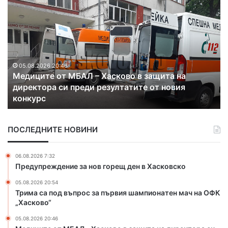
М
Д
е
и
д
м
и
и
ц
т
и
р
т
05.08.2026 20:46
о
Медиците от МБАЛ – Хасково в защита на
е
в
ч
директора си преди резултатите от новия
о
г
конкурс
т
р
М
а
Б
д
ПОСЛЕДНИТЕ НОВИНИ
А
о
Л
т
–
н
06.08.2026 7:32
Х
о
Предупреждение за нов горещ ден в Хасковско
а
в
05.08.2026 20:54
с
о
Трима са под въпрос за първия шампионатен мач на ОФК
к
с
„Хасково“
о
т
в
а
05.08.2026 20:46
о
н