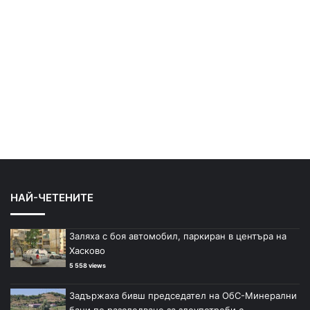
НАЙ-ЧЕТЕНИТЕ
Заляха с боя автомобил, паркиран в центъра на
Хасково
5 558 views
Задържаха бивш председател на ОбС-Минерални
бани по разследване за злоупотреби с