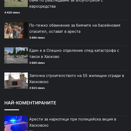
евросредства
4 426 views
По-тежко обвинение за биячите на басейновия
спасител, остават в ареста
3 695 views
Един е в Спешно отделение след катастрофа с
такси в Хасково
3 680 views
Започна строителството на 55 жилищни сгради в
Хасковско
3 623 views
НАЙ-КОМЕНТИРАНИТЕ
Арести за наркотици при полицейска акция в
Хасковско