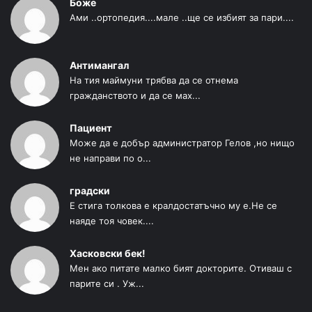
Боже
Ами ..ортопедия....мале ..ще се избият за пари....
Антимангал
На тия маймуни трябва да се отнема
гражданството и да се мах...
Пациент
Може да е добър администратор Гелов ,но нищо
не направи по о...
градски
Е стига толкова е кралдостатъчно му е.Не се
наяде тоя човек....
Хасковски бек!
Мен ако питате малко бият докторите. Отиваш с
парите си . Уж...