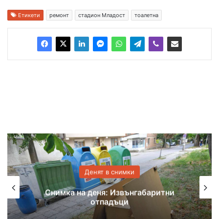
Етикети
ремонт
стадион Младост
тоалетна
Денят в снимки
Снимка на деня: Извънгабаритни
отпадъци