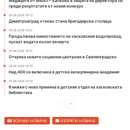
Медиците от МБАЛ – Хасково в защита на директора си
в
а
преди резултатите от новия конкурс
з
б
05.08.2026 19:13
а
р
Димитровград отново стана бригадирска столица
щ
и
и
г
05.08.2026 19:01
т
а
Продължава изместването на хасковския водопровод,
пускат водата късно вечерта
а
д
н
и
05.08.2026 16:51
а
р
Откриха новите социални центрове в Свиленградско
д
с
и
к
05.08.2026 16:25
Над 400 се включиха в детска екокулинарна академия
р
а
е
с
05.08.2026 14:50
к
т
Книжки с нова премяна в детския отдел на хасковската
т
о
библиотека
о
л
р
и
П
С
а
ц
р
л
с
а
е
е
ВСИЧКИ НОВИНИ
ИЗПРАТИ НОВИНА
и
п
д
д