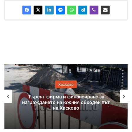
Хасково
Търсят фирма и финансиране за
З
зграждането на южния обходен път
на Хасково