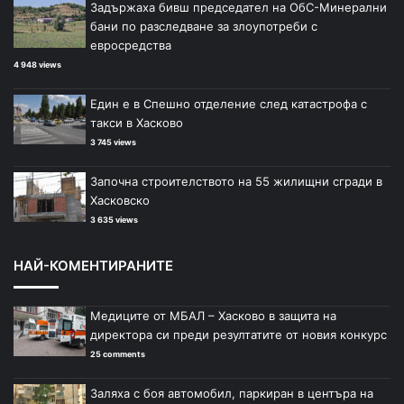
Задържаха бивш председател на ОбС-Минерални
бани по разследване за злоупотреби с
евросредства
4 948 views
Един е в Спешно отделение след катастрофа с
такси в Хасково
3 745 views
Започна строителството на 55 жилищни сгради в
Хасковско
3 635 views
НАЙ-КОМЕНТИРАНИТЕ
Медиците от МБАЛ – Хасково в защита на
директора си преди резултатите от новия конкурс
25 comments
Заляха с боя автомобил, паркиран в центъра на