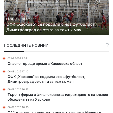
я
т
ф
и
06.08.2026 16:57
одсили с нов футболист,
Търсят фирма и финанс
р
яга за тежък мач
на южния обходен път 
м
а
и
ПОСЛЕДНИТЕ НОВИНИ
ф
и
н
07.08.2026 7:34
а
Опасно горещо време в Хасковска област
н
06.08.2026 17:10
с
ОФК „Хасково“ се подсили с нов футболист,
и
Димитровград се стяга за тежък мач
р
а
06.08.2026 16:57
н
Търсят фирма и финансиране за изграждането на южния
е
обходен път на Хасково
з
06.08.2026 16:35
а
С 1.1 млн. евро почистват коритото на река Марица в