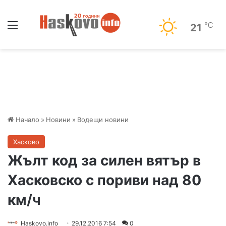
Меню
℃
21
Начало
»
Новини
»
Водещи новини
Хасково
Жълт код за силен вятър в
Хасковско с пориви над 80
км/ч
Haskovo.info
29.12.2016 7:54
0