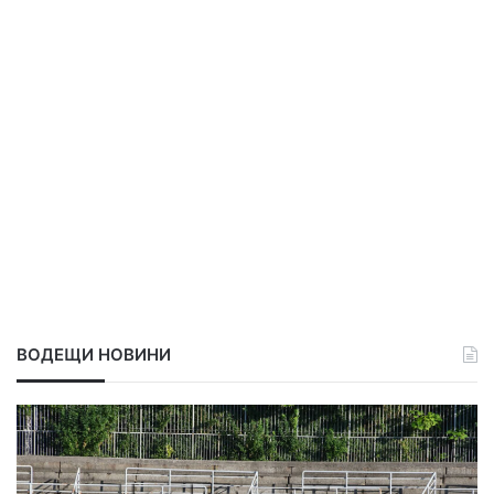
ВОДЕЩИ НОВИНИ
Т
ъ
р
с