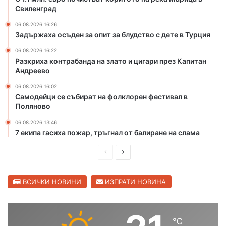
и
Свиленград
з
г
06.08.2026 16:26
Задържаха осъден за опит за блудство с дете в Турция
р
а
06.08.2026 16:22
ж
Разкриха контрабанда на злато и цигари през Капитан
д
Андреево
а
06.08.2026 16:02
н
Самодейци се събират на фолклорен фестивал в
е
Поляново
т
о
06.08.2026 13:46
н
7 екипа гасиха пожар, тръгнал от балиране на слама
а
ю
П
С
ж
р
л
н
е
е
ВСИЧКИ НОВИНИ
ИЗПРАТИ НОВИНА
и
я
д
д
о
и
в
б
℃
ш
а
х