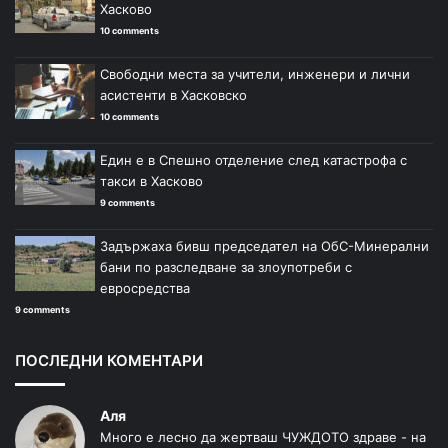
Хасково
10 comments
Свободни места за учители, инженери и лични
асистенти в Хасковско
10 comments
Един е в Спешно отделение след катастрофа с
такси в Хасково
9 comments
Задържаха бивш председател на ОбС-Минерални
бани по разследване за злоупотреби с
евросредства
9 comments
ПОСЛЕДНИ КОМЕНТАРИ
Аля
Много е лесно да жертваш ЧУЖДОТО здраве - на