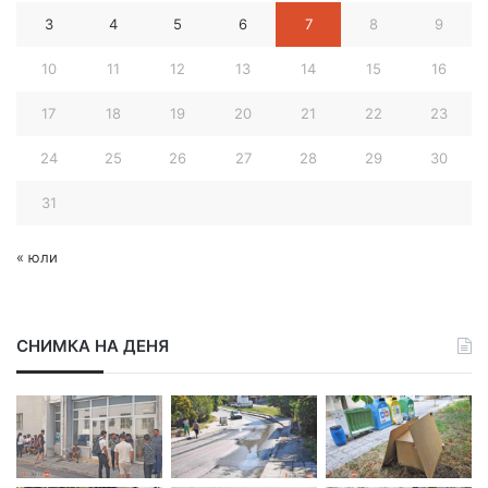
а
3
4
5
6
7
8
9
д
р
10
11
12
13
14
15
16
е
с
17
18
19
20
21
22
23
24
25
26
27
28
29
30
31
« юли
СНИМКА НА ДЕНЯ