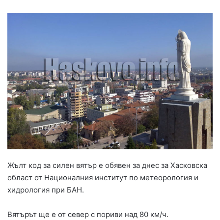
Жълт код за силен вятър е обявен за днес за Хасковска
област от Националния институт по метеорология и
хидрология при БАН.
Вятърът ще е от север с пориви над 80 км/ч.