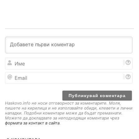
И
м
е
E
m
a
i
l
Haskovo.info не носи отговорност за коментарите. Моля,
пишете на кирилица и не използвайте обиди, клевети и лични
нападки. Подобни коментари може да бъдат премахнати.
Можете да докладвате за неподходящи коментари чрез
формата за контакт в сайта
.