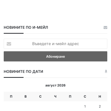
НОВИНИТЕ ПО И-МЕЙЛ
В
ъ
в
е
д
е
НОВИНИТЕ ПО ДАТИ
т
е
и
август 2026
-
м
П
В
С
Ч
П
С
Н
е
й
1
2
л