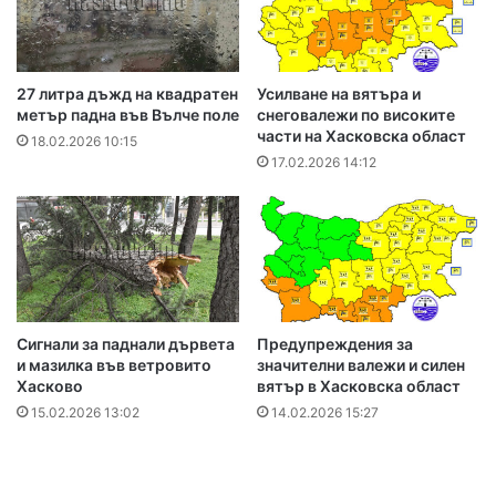
27 литра дъжд на квадратен
Усилване на вятъра и
метър падна във Вълче поле
снеговалежи по високите
части на Хасковска област
18.02.2026 10:15
17.02.2026 14:12
Сигнали за паднали дървета
Предупреждения за
и мазилка във ветровито
значителни валежи и силен
Хасково
вятър в Хасковска област
15.02.2026 13:02
14.02.2026 15:27