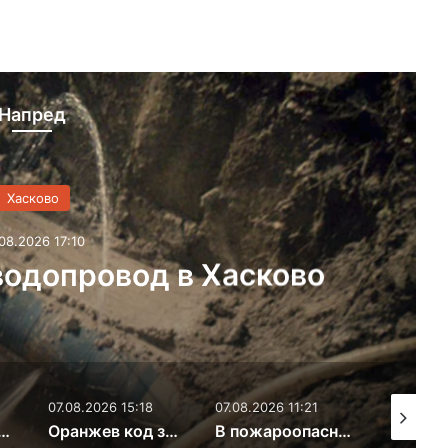
Напред
Хасково
07.08.2026 15:34
 свобода на задържан за
банда на кокаин и злато
8
07.08.2026 11:21
07.08.2026 9:38
09.08.
Оранжев код за жеги и екстремен риск от пожари в Хасковска област
В пожароопасния сезон общините получиха предписания да не допускат незаконни сметища
Младеж строши вендинг автомат в Хасково