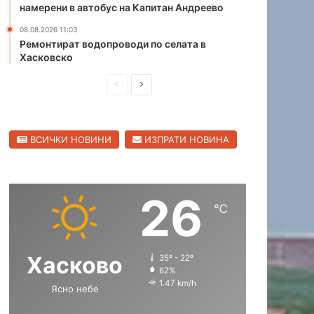
намерени в автобус на Капитан Андреево
с
и
08.08.2026 11:03
с
Ремонтират водопроводи по селата в
Хасковско
д
ъ
П
С
р
в
р
л
е
е
е
н
ВСИЧКИ НОВИНИ
ИЗПРАТИ НОВИНА
д
д
к
о
и
в
л
ш
а
26
н
щ
℃
а
а
с
с
Хасково
35º - 22º
т
т
62%
р
р
1.47 km/h
Ясно небе
а
а