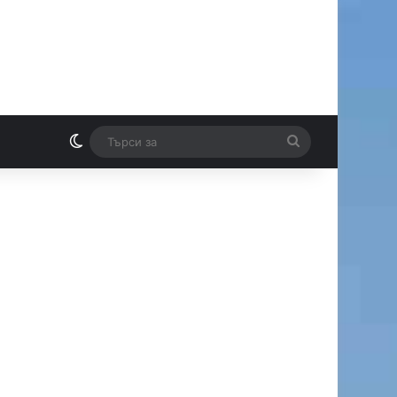
Switch skin
Търси
И
за