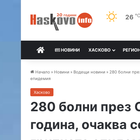
26
НАЧАЛО
НОВИНИ
ХАСКОВО
РЕГИО
Начало
»
Новини
»
Водещи новини
»
280 болни пре
епидемия
Хасково
280 болни през 
година, очаква 