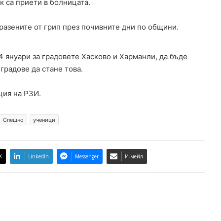
 са приети в болницата.
б
л
разените от грип през почивните дни по общини.
а
с
т
4 януари за градовете Хасково и Харманли, да бъде
градове да стане това.
ция на РЗИ.
Спешно
ученици
X
LinkedIn
Messenger
И-мейл