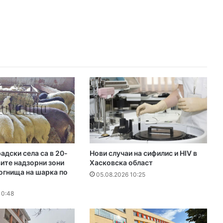
дски села са в 20-
Нови случаи на сифилис и HIV в
ите надзорни зони
Хасковска област
огнища на шарка по
05.08.2026 10:25
10:48