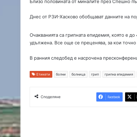
Близо половината от миналите през Спешно пък
и
„
Днес от РЗИ-Хасково обобщават данните на по
Л
ю
б
Очакванията са грипната епидемия, която е до 
и
удължена. Все още се преценява, за кои точно 
м
е
ц
В ранния следобед е насрочена пресконферен
2
0
Етикети
болни
болница
грип
грипна епидемия
1
8
“
Споделяне
Facebook