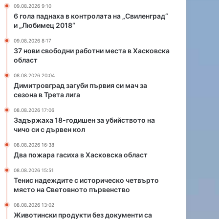
и
в
09.08.2026 9:10
ш
Х
6 гола паднаха в контролата на „Свиленград“
е
а
и „Любимец 2018“
н
с
09.08.2026 8:17
з
к
37 нови свободни работни места в Хасковска
а
о
област
у
в
б
с
08.08.2026 20:04
и
к
Димитровград загуби първия си мач за
сезона в Трета лига
й
а
с
о
08.08.2026 17:06
т
б
Задържаха 18-годишен за убийството на
в
л
чичо си с дървен кол
о
а
08.08.2026 16:38
т
с
Два пожара гасиха в Хасковска област
о
т
н
08.08.2026 15:51
а
Тенис надеждите с историческо четвърто
ч
място на Световното първенство
и
08.08.2026 13:02
ч
Животински продукти без документи са
о