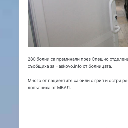
н
т
р
о
л
а
т
а
н
а
280 болни са преминали през Спешно отделени
„
съобщиха за Haskovo.info от болницата.
С
в
и
Много от пациентите са били с грип и остри р
л
допълниха от МБАЛ.
е
н
г
р
а
д
“