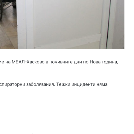
а
б
о
т
н
и
м
е
с
т
е на МБАЛ-Хасково в почивните дни по Нова година,
а
в
Х
а
еспираторни заболявания. Тежки инциденти няма,
с
к
о
в
с
к
а
о