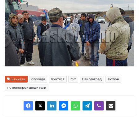
Етикети
блокада
протест
път
Свиленград
тютюн
тютюнопроизводители