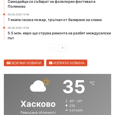
Самодейци се събират на фолклорен фестивал в
е
и
Поляново
к
п
06.08.2026 13:46
а
р
7 екипа гасиха пожар, тръгнал от балиране на слама
М
е
а
з
06.08.2026 13:08
р
К
5.5 млн. евро ще струва ремонта на разбит междуселски
и
а
път
ц
п
а
П
С
и
в
т
р
л
С
а
е
е
ВСИЧКИ НОВИНИ
ИЗПРАТИ НОВИНА
в
н
и
д
д
А
л
н
и
в
35
е
д
℃
ш
а
н
р
г
н
щ
е
р
е
а
а
Хасково
35º - 24º
а
в
с
с
23%
д
о
5.01 km/h
Разкъсана облачност
т
т