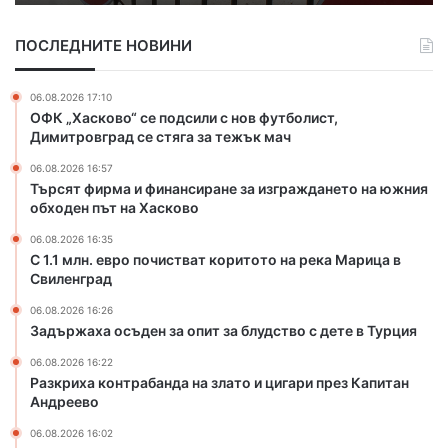
р
н
о
т
ПОСЛЕДНИТЕ НОВИНИ
п
р
о
а
ч
б
06.08.2026 17:10
и
а
ОФК „Хасково“ се подсили с нов футболист,
с
н
Димитровград се стяга за тежък мач
т
д
06.08.2026 16:57
в
а
Търсят фирма и финансиране за изграждането на южния
а
н
обходен път на Хасково
т
а
к
з
06.08.2026 16:35
о
л
С 1.1 млн. евро почистват коритото на река Марица в
р
Свиленград
а
и
т
06.08.2026 16:26
т
о
Задържаха осъден за опит за блудство с дете в Турция
о
и
т
ц
06.08.2026 16:22
Разкриха контрабанда на злато и цигари през Капитан
о
и
Андреево
н
г
а
а
06.08.2026 16:02
р
р