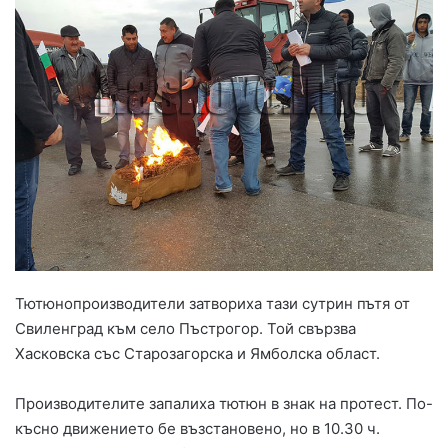
Тютюнопроизводители затвориха тази сутрин пътя от
Свиленград към село Пъстрогор. Той свързва
Хасковска със Старозагорска и Ямболска област.
Производителите запалиха тютюн в знак на протест. По-
късно движението бе възстановено, но в 10.30 ч.