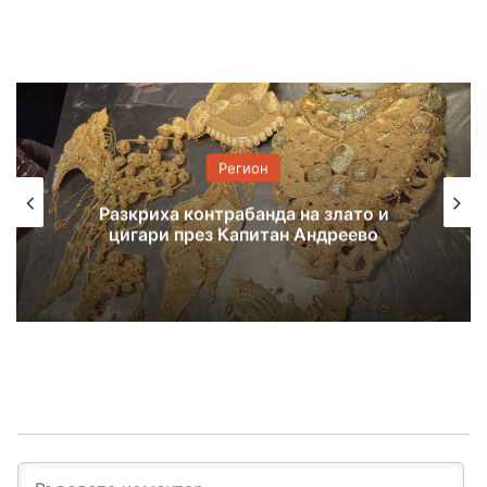
Регион
7 екипа гасиха пожар, тръгнал от
балиране на слама