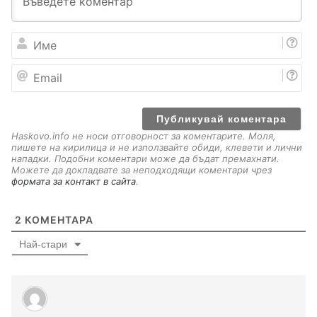
И
м
е
E
m
a
i
l
Haskovo.info не носи отговорност за коментарите. Моля,
пишете на кирилица и не използвайте обиди, клевети и лични
нападки. Подобни коментари може да бъдат премахнати.
Можете да докладвате за неподходящи коментари чрез
формата за контакт в сайта
.
2
КОМЕНТАРА
Най-стари