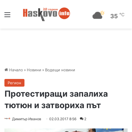
Меню
℃
35
Начало
»
Новини
»
Водещи новини
Регион
Протестиращи запалиха
тютюн и затвориха път
Димитър Иванов
02.03.2017 8:56
2