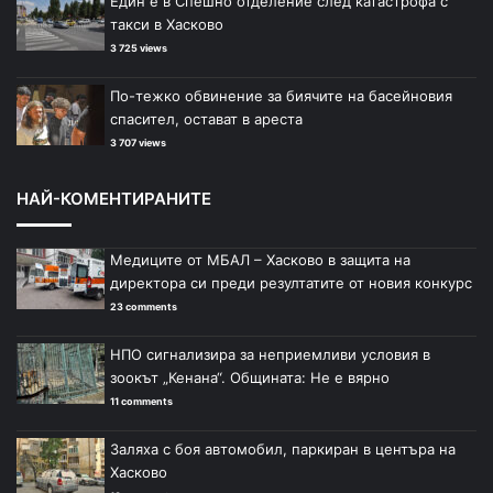
Един е в Спешно отделение след катастрофа с
такси в Хасково
3 725 views
По-тежко обвинение за биячите на басейновия
спасител, остават в ареста
3 707 views
НАЙ-КОМЕНТИРАНИТЕ
Медиците от МБАЛ – Хасково в защита на
директора си преди резултатите от новия конкурс
23 comments
НПО сигнализира за неприемливи условия в
зоокът „Кенана“. Общината: Не е вярно
11 comments
Заляха с боя автомобил, паркиран в центъра на
Хасково