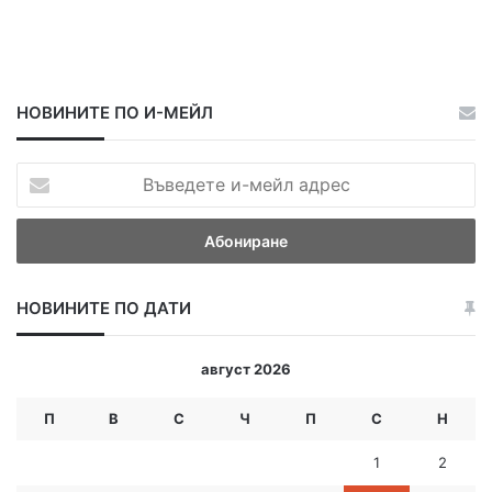
НОВИНИТЕ ПО И-МЕЙЛ
В
ъ
в
е
д
е
НОВИНИТЕ ПО ДАТИ
т
е
и
август 2026
-
м
П
В
С
Ч
П
С
Н
е
й
1
2
л