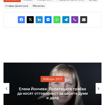
Стефан Димитров
Ябълково
Избори 2017
Учени представиха сборника „Тракия“
пред пълната зала „Хасково“