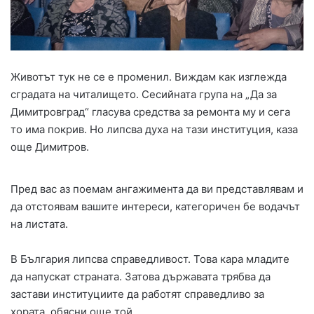
Животът тук не се е променил. Виждам как изглежда
сградата на читалището. Сесийната група на „Да за
Димитровград“ гласува средства за ремонта му и сега
то има покрив. Но липсва духа на тази институция, каза
още Димитров.
Пред вас аз поемам ангажимента да ви представлявам и
да отстоявам вашите интереси, категоричен бе водачът
на листата.
В България липсва справедливост. Това кара младите
да напускат страната. Затова държавата трябва да
застави институциите да работят справедливо за
хората, обясни още той.