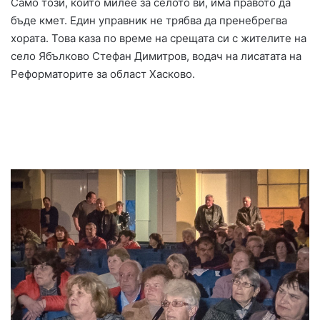
Само този, който милее за селото ви, има правото да
бъде кмет. Един управник не трябва да пренебрегва
хората. Това каза по време на срещата си с жителите на
село Ябълково Стефан Димитров, водач на лисатата на
Реформаторите за област Хасково.