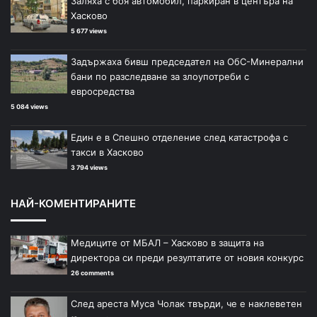
Заляха с боя автомобил, паркиран в центъра на
Хасково
5 677 views
Задържаха бивш председател на ОбС-Минерални
бани по разследване за злоупотреби с
евросредства
5 084 views
Един е в Спешно отделение след катастрофа с
такси в Хасково
3 794 views
НАЙ-КОМЕНТИРАНИТЕ
Медиците от МБАЛ – Хасково в защита на
директора си преди резултатите от новия конкурс
26 comments
След ареста Муса Чолак твърди, че е наклеветен