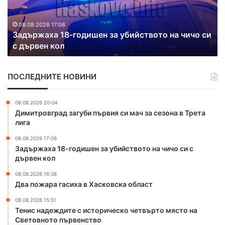
ж
т
а
и
р
р
и
а
а
08.08.2026 16:38
Два пожара гасиха в Хасковска област
г
т
а
в
с
о
ПОСЛЕДНИТЕ НОВИНИ
и
д
х
о
а
п
08.08.2026 20:04
в
р
Димитровград загуби първия си мач за сезона в Трета
Х
о
лига
а
в
08.08.2026 17:06
с
о
Задържаха 18-годишен за убийството на чичо си с
к
д
дървен кол
о
и
в
п
08.08.2026 16:38
с
о
Два пожара гасиха в Хасковска област
к
с
08.08.2026 15:51
а
е
Тенис надеждите с историческо четвърто място на
о
л
Световното първенство