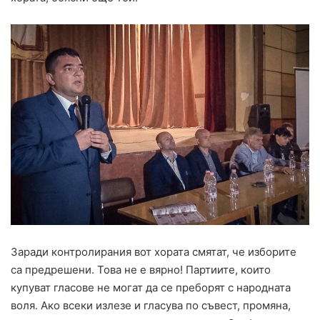
Заради контролирания вот хората смятат, че изборите
са предрешени. Това не е вярно! Партиите, които
купуват гласове не могат да се преборят с народната
воля. Ако всеки излезе и гласува по съвест, промяна,