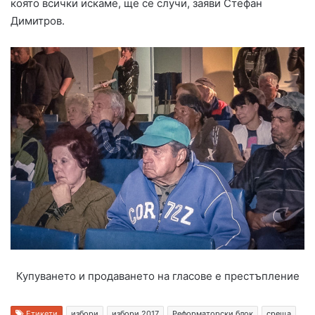
която всички искаме, ще се случи, заяви Стефан
Димитров.
Купуването и продаването на гласове е престъпление
Етикети
избори
избори 2017
Реформаторски блок
среща