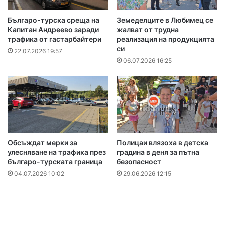
Българо-турска среща на
Земеделците в Любимец се
Капитан Андреево заради
жалват от трудна
трафика от гастарбайтери
реализация на продукцията
си
22.07.2026 19:57
06.07.2026 16:25
Обсъждат мерки за
Полицаи влязоха в детска
улесняване на трафика през
градина в деня за пътна
българо-турската граница
безопасност
04.07.2026 10:02
29.06.2026 12:15