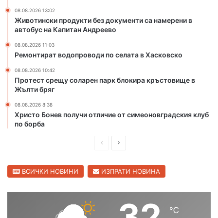
б
а
л
т
08.08.2026 13:02
Животински продукти без документи са намерени в
а
а
автобус на Капитан Андреево
с
в
т
Х
08.08.2026 11:03
а
Ремонтират водопроводи по селата в Хасковско
с
08.08.2026 10:42
к
Протест срещу соларен парк блокира кръстовище в
о
Жълти бряг
в
с
08.08.2026 8:38
к
Христо Бонев получи отличие от симеоновградския клуб
о
по борба
П
С
р
л
е
е
ВСИЧКИ НОВИНИ
ИЗПРАТИ НОВИНА
д
д
и
в
32
℃
ш
а