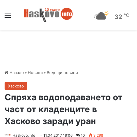
Меню
℃
32
Начало
»
Новини
»
Водещи новини
Хасково
Спряха водоподаването от
част от кладенците в
Хасково заради уран
Haskovo.info
11.04.2017 19:06
10
3 298