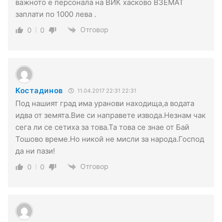
важното е персонала на ВИК хасково ВЗЕМАТ
заплати по 1000 лева .
Отговор
0
0
Костадинов
11.04.2017 22:31 22:31
Под нашият град има уранови находища,а водата
идва от земята.Вие си направете извода.Незнам чак
сега ли се сетиха за това.Та това се знае от Бай
Тошово време.Но никой не мисли за народа.Господ
да ни пази!
Отговор
0
0