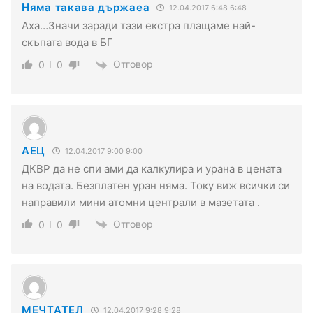
Няма такава държаеа
12.04.2017 6:48 6:48
Аха…Значи заради тази екстра плащаме най-
скъпата вода в БГ
Отговор
0
0
АЕЦ
12.04.2017 9:00 9:00
ДКВР да не спи ами да калкулира и урана в цената
на водата. Безплатен уран няма. Току виж всички си
направили мини атомни централи в мазетата .
Отговор
0
0
МЕЧТАТЕЛ
12.04.2017 9:28 9:28