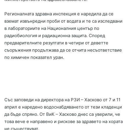
Регионалната здравна инспекция е наредила да се
вземат извънредни проби от водата и те са изследвани
в лабораториите на Националния център по
радиобиология и радиационна защита. Според
предварителните резултати в четири от деветте
съоръжения продължава да се отчита несъответствие
по химичен показател уран.
Със заповеди на директора на РЗИ – Хасково от 7 и 11
април е наредено водоснабдяването от тези кладенци
да бъде спряно. От ВиК – Хасково днес са уверили, че
това вече е направено и рискове за здравето на хората
не съществуват.