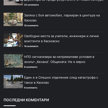
25 comments
Заляха с боя автомобил, паркиран в центъра на
Хасково
10 comments
Свободни места за учители, инженери и лични
асистенти в Хасковско
10 comments
НПО сигнализира за неприемливи условия в
зоокът „Кенана“. Общината: Не е вярно
9 comments
Един е в Спешно отделение след катастрофа с
такси в Хасково
9 comments
ПОСЛЕДНИ КОМЕНТАРИ