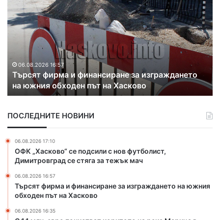
1
а
.
з
1
к
м
р
л
и
н
х
.
а
06.08.2026 16:35
С 1.1 млн. евро почистват коритото на река
е
к
Марица в Свиленград
в
о
р
н
о
т
ПОСЛЕДНИТЕ НОВИНИ
п
р
о
а
ч
б
06.08.2026 17:10
и
а
ОФК „Хасково“ се подсили с нов футболист,
с
н
Димитровград се стяга за тежък мач
т
д
06.08.2026 16:57
в
а
Търсят фирма и финансиране за изграждането на южния
а
н
обходен път на Хасково
т
а
к
з
06.08.2026 16:35
о
л