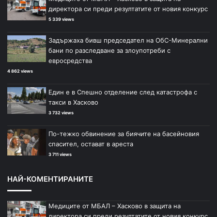
директора си преди резултатите от новия конкурс
5 339 views
Задържаха бивш председател на ОбС-Минерални
бани по разследване за злоупотреби с
евросредства
4 862 views
Един е в Спешно отделение след катастрофа с
такси в Хасково
3 732 views
По-тежко обвинение за биячите на басейновия
спасител, остават в ареста
3 711 views
НАЙ-КОМЕНТИРАНИТЕ
Медиците от МБАЛ – Хасково в защита на
директора си преди резултатите от новия конкурс