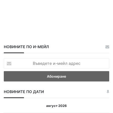
НОВИНИТЕ ПО И-МЕЙЛ
В
ъ
в
е
д
е
НОВИНИТЕ ПО ДАТИ
т
е
и
август 2026
-