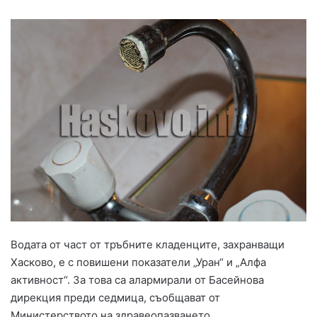
Водата от част от тръбните кладенците, захранващи
Хасково, е с повишени показатели „Уран“ и „Алфа
активност“. За това са алармирали от Басейнова
дирекция преди седмица, съобщават от
Министерството на здравеопазването.