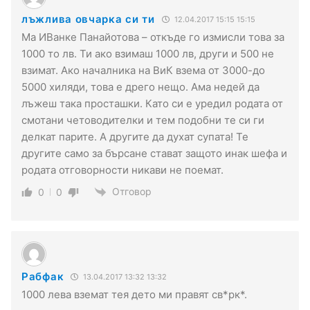
лъжлива овчарка си ти
12.04.2017 15:15 15:15
Ма ИВанке Панайотова – откъде го измисли това за
1000 то лв. Ти ако взимаш 1000 лв, други и 500 не
взимат. Ако началника на ВиК взема от 3000-до
5000 хиляди, това е дрего нещо. Ама недей да
лъжеш така просташки. Като си е уредил родата от
смотани четоводителки и тем подобни те си ги
делкат парите. А другите да духат супата! Те
другите само за бърсане стават защото инак шефа и
родата отговорности никави не поемат.
Отговор
0
0
Рабфак
13.04.2017 13:32 13:32
1000 лева вземат тея дето ми правят св*рк*.