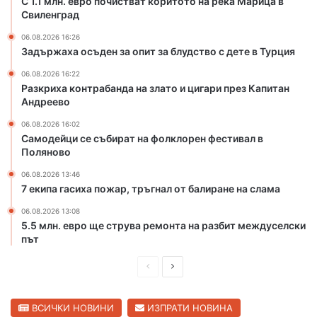
С 1.1 млн. евро почистват коритото на река Марица в
р
Свиленград
а
и
т
06.08.2026 16:26
т
о
Задържаха осъден за опит за блудство с дете в Турция
о
и
т
ц
06.08.2026 16:22
Разкриха контрабанда на злато и цигари през Капитан
о
и
Андреево
н
г
а
а
06.08.2026 16:02
р
р
Самодейци се събират на фолклорен фестивал в
е
и
Поляново
к
п
06.08.2026 13:46
а
р
7 екипа гасиха пожар, тръгнал от балиране на слама
М
е
а
з
06.08.2026 13:08
р
К
5.5 млн. евро ще струва ремонта на разбит междуселски
и
а
път
ц
п
а
П
С
и
в
т
р
л
С
а
е
е
ВСИЧКИ НОВИНИ
ИЗПРАТИ НОВИНА
в
н