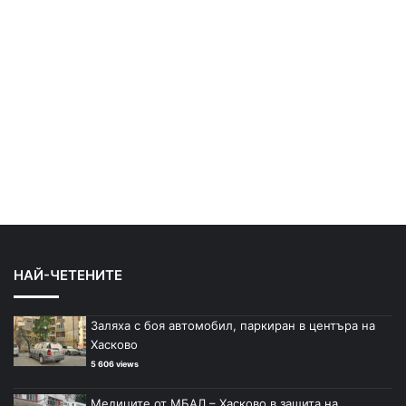
НАЙ-ЧЕТЕНИТЕ
Заляха с боя автомобил, паркиран в центъра на
Хасково
5 606 views
Медиците от МБАЛ – Хасково в защита на