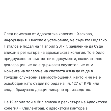
След поискана от Адвокатска колегия – Хасково,
информация, Тянкова е установила, че съдията Недялко
Паталов е подал на 11 април 2017 г. заявление да бъде
вписан в регистъра на адвокатската колегия. То е било
придружено от съответните документи, включително
декларации, че не е държавен служител, че към
момента на полагане на клетвата няма да бъде в
трудови служебни взаимоотношения, както и че не е
освободен като съдия по реда на чл. 127 от КРБ или
след образувано дисциплинарно производство.
На 12 април той е бил вписан в регистъра на Адвокатска
колегия – Свиленград, с адвокатска кантора в