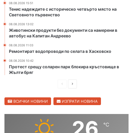
т
08.08.2026 15:51
в
Тенис надеждите с историческо четвърто място на
Световното първенство
о
т
08.08.2026 13:02
о
Животински продукти без документи са намерени в
н
автобус на Капитан Андреево
а
08.08.2026 11:03
ч
Ремонтират водопроводи по селата в Хасковско
и
ч
08.08.2026 10:42
о
Протест срещу соларен парк блокира кръстовище в
с
Жълти бряг
и
с
П
С
д
р
л
ъ
е
е
ВСИЧКИ НОВИНИ
ИЗПРАТИ НОВИНА
р
в
д
д
е
и
в
26
н
℃
ш
а
к