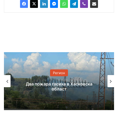
Регион
Животински продукти без до
асковска
са намерени в автобус на К
Андреево