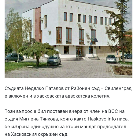
Съдията Недялко Паталов от Районен съд – Свиленград
е включен и в хасковската адвокатска колегия.
Този въпрос е бил поставен вчера от член на ВСС на
съдия Миглена Тянкова, която както Haskovo.info писа,
бе избрана единодушно за втори мандат председател
на Хасковския окръжен съд.