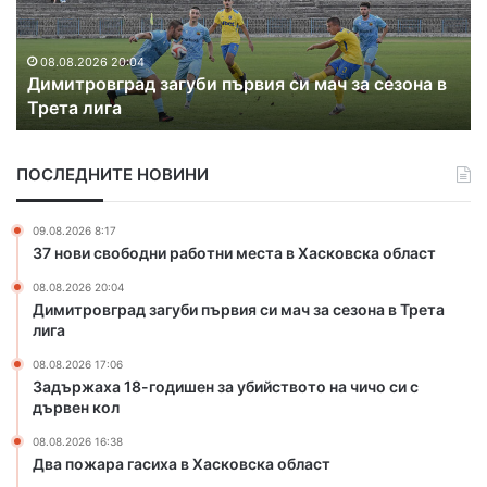
ж
а
х
08.08.2026 17:06
 сезона в
Задържаха 18-годишен за убийството на 
а
с дървен кол
1
8
-
ПОСЛЕДНИТЕ НОВИНИ
г
о
д
09.08.2026 8:17
и
37 нови свободни работни места в Хасковска област
ш
08.08.2026 20:04
е
Димитровград загуби първия си мач за сезона в Трета
н
лига
з
а
08.08.2026 17:06
у
Задържаха 18-годишен за убийството на чичо си с
б
дървен кол
и
08.08.2026 16:38
й
Два пожара гасиха в Хасковска област
с