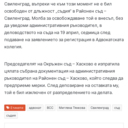
Свиленград, въпреки че към този момент не е бил
освободен от длъжност „съдия“ в Районен съд –
Свиленград. Молба за освобождаване той е внесъл, без
да уведоми административния ръководител, в
деловодството на съда на 19 април, седмица след
подаване на заявлението за регистрация в Адвокатската
колегия.
Председателят на Окръжен съд – Хасково е изпратила
цялата събрана документация на административния
ръководител на Районен съд – Хасково, който следва да
предприеме мерки. След депозиране на оставката му,
той е бил изключен от разпределението на делата.
Етикети
адвокат
ВСС
Миглена Тянкова
Свиленград
съд
съдия