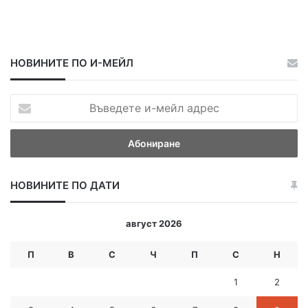
НОВИНИТЕ ПО И-МЕЙЛ
В
ъ
в
е
д
е
НОВИНИТЕ ПО ДАТИ
т
е
и
август 2026
-
м
П
В
С
Ч
П
С
Н
е
й
1
2
л
а