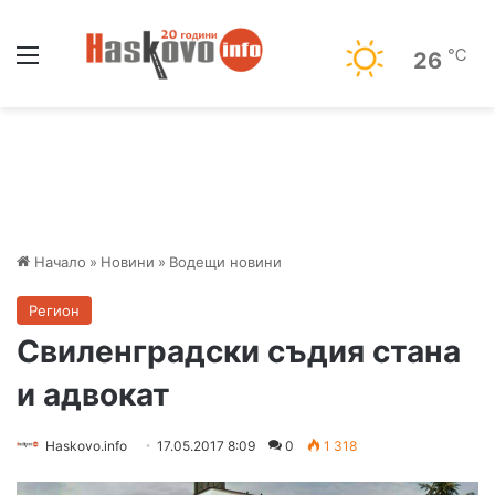
Меню
℃
26
Начало
»
Новини
»
Водещи новини
Регион
Свиленградски съдия стана
и адвокат
Haskovo.info
17.05.2017 8:09
0
1 318