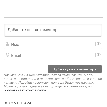
И
м
е
E
m
a
i
l
Haskovo.info не носи отговорност за коментарите. Моля,
пишете на кирилица и не използвайте обиди, клевети и лични
нападки. Подобни коментари може да бъдат премахнати.
Можете да докладвате за неподходящи коментари чрез
формата за контакт в сайта
.
0
КОМЕНТАРА