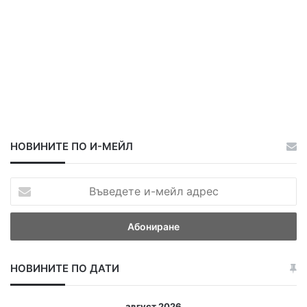
НОВИНИТЕ ПО И-МЕЙЛ
В
ъ
в
е
д
е
НОВИНИТЕ ПО ДАТИ
т
е
и
август 2026