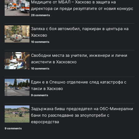
Медиците от МБАЛ – Хасково в защита на
директора си преди резултатите от новия конкурс
26 comments
Заляха с боя автомобил, паркиран в центъра на
Хасково
10 comments
Свободни места за учители, инженери и лични
асистенти в Хасковско
10 comments
Един е в Спешно отделение след катастрофа с
такси в Хасково
9 comments
Задържаха бивш председател на ОбС-Минерални
бани по разследване за злоупотреби с
евросредства
9 comments