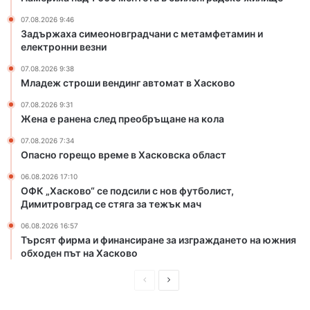
а
а
д
в
07.08.2026 9:46
ч
т
Задържаха симеоновградчани с метамфетамин и
а
о
електронни везни
н
м
07.08.2026 9:38
и
а
Младеж строши вендинг автомат в Хасково
с
т
м
в
07.08.2026 9:31
е
Х
Жена е ранена след преобръщане на кола
т
а
07.08.2026 7:34
а
с
Опасно горещо време в Хасковска област
м
к
ф
о
06.08.2026 17:10
е
ОФК „Хасково“ се подсили с нов футболист,
в
Димитровград се стяга за тежък мач
т
о
а
06.08.2026 16:57
м
Търсят фирма и финансиране за изграждането на южния
и
обходен път на Хасково
н
и
П
С
е
р
л
л