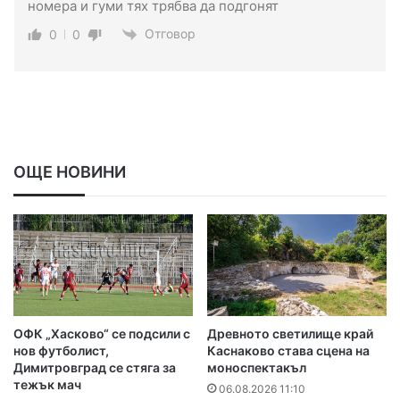
номера и гуми тях трябва да подгонят
Отговор
0
0
ОЩЕ НОВИНИ
ОФК „Хасково“ се подсили с
Древното светилище край
нов футболист,
Каснаково става сцена на
Димитровград се стяга за
моноспектакъл
тежък мач
06.08.2026 11:10