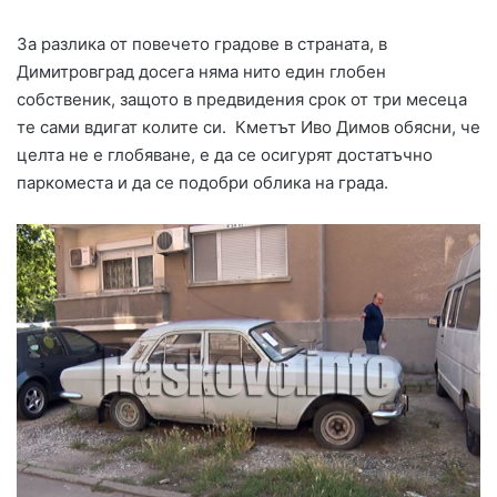
За разлика от повечето градове в страната, в
Димитровград досега няма нито един глобен
собственик, защото в предвидения срок от три месеца
те сами вдигат колите си. Кметът Иво Димов обясни, че
целта не е глобяване, е да се осигурят достатъчно
паркоместа и да се подобри облика на града.