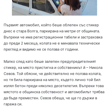
Първият автомобил, който беше облепен със стикер
днес е стара Волга, паркирана на метри от общината.
Въпреки че има регистрационни табели и застраховка
до преди 2 месеца, колата не е минавала технически
преглед и видимо не се ползва от години.
Малко след като беше залепен предупредителният
стикер, на място пристигна и собственикът й – Никола
Севов. Той обясни, че действително не ползва колата,
но тя била паркирана на място, където лично той бил
излял бетон преди няколко десетилетия. Въпреки това
мястото е общинска собственост и автомобилът трябва
да бъде преместен. Севов обеща, че ще го държи в
гаража си.