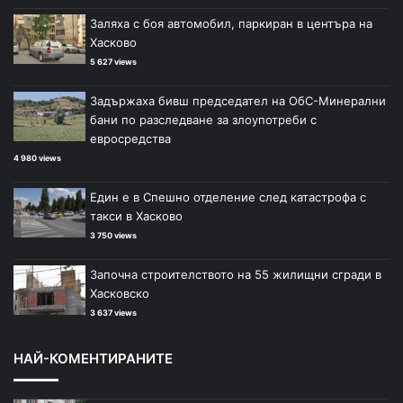
Заляха с боя автомобил, паркиран в центъра на
Хасково
5 627 views
Задържаха бивш председател на ОбС-Минерални
бани по разследване за злоупотреби с
евросредства
4 980 views
Един е в Спешно отделение след катастрофа с
такси в Хасково
3 750 views
Започна строителството на 55 жилищни сгради в
Хасковско
3 637 views
НАЙ-КОМЕНТИРАНИТЕ