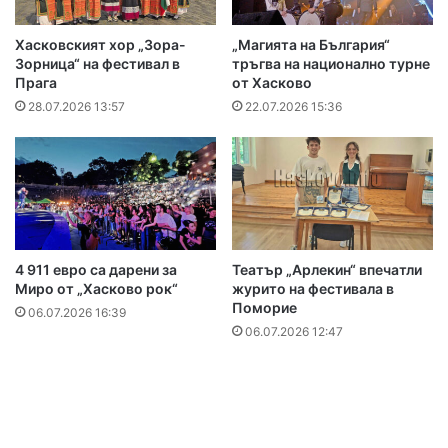
Хасковският хор „Зора-
„Магията на България“
Зорница“ на фестивал в
тръгва на национално турне
Прага
от Хасково
28.07.2026 13:57
22.07.2026 15:36
4 911 евро са дарени за
Театър „Арлекин“ впечатли
Миро от „Хасково рок“
журито на фестивала в
Поморие
06.07.2026 16:39
06.07.2026 12:47