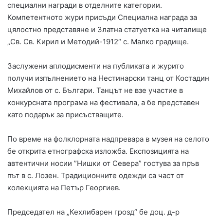
специални награди в отделните категории.
Компетентното жури присъди Специална награда за
цялостно представяне и Златна статуетка на читалище
„Св. Св. Кирил и Методий-1912“ с. Малко градище.
Заслужени аплодисменти на публиката и журито
получи изпълнението на Нестинарски танц от Костадин
Михайлов от с. Българи. Танцът не взе участие в
конкурсната програма на фестивала, а бе представен
като подарък за присъстващите.
По време на фолклорната надпревара в музея на селото
бе открита етнографска изложба. Експозицията на
автентични носии ”Нишки от Севера” гостува за пръв
път в с. Лозен. Традиционните одежди са част от
колекцията на Петър Георгиев.
Председател на „Кехлибарен грозд“ бе доц. д-р