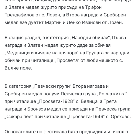
и Златен медал журито присъди на Трифон
Трендафилов от с. Лозен, а Втора награда и Сребърен
медал взе дуетът Мартин и Ленко Иванови от Лозен.
В същия раздел, в категория „Народни обичаи“, Първа
награда и Златен медал журито даде за обичая
„Меденици и кичене на пряпора“ на Групата за народни
обичаи при читалище „Просвета“ от любимешкото с.
Вълче поле.
В категория „Певчески групи“ Втора награда и
Сребърен медал получи Певческа група „Росна китка”
при читалище „Просвета-1928“ с. Белица, а Трета
награда и Бронзов медал се присъди на Певческа група
„Сакара пее” при читалище „Просвета-1949“ с. Оряхово.
Основателите на фестивала бяха предвидили и няколко