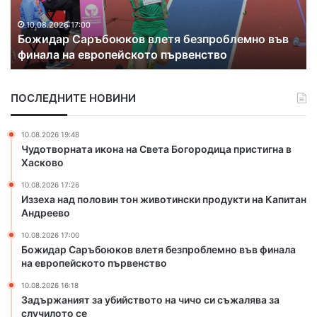
а
т
н
Х
10.08.2026 16:18
Задържаният за убийството на чичо си
и
а
съжалява за случилото се
я
с
т
к
з
о
ПОСЛЕДНИТЕ НОВИНИ
а
в
у
о
б
с
10.08.2026 19:48
и
а
Чудотворната икона на Света Богородица пристигна в
й
б
Хасково
с
е
10.08.2026 17:26
т
з
Иззеха над половин тон животински продукти на Капитан
в
в
Андреево
о
о
т
д
10.08.2026 17:00
о
а
Божидар Саръбоюков влетя безпроблемно във финала
н
на европейското първенство
з
а
а
10.08.2026 16:18
ч
р
Задържаният за убийството на чичо си съжалява за
и
а
случилото се