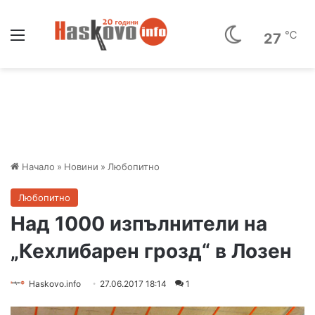
Меню
℃
27
Начало
»
Новини
»
Любопитно
Любопитно
Над 1000 изпълнители на
„Кехлибарен грозд“ в Лозен
Haskovo.info
27.06.2017 18:14
1