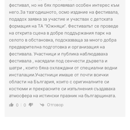
фестивал, но не бях проявявал особен интерес към
него.За тазгодишното, осмо издание на фестивала,
подадох заявка за участие и участвах с детската
формация на ТА “Южняци“. Фестивалът се проведе
на открита сцена в добре поддържания парк на
селото в обстановка, подсказваща за много добра
предварителна подготовка и организация на
фестивала. Участници и публика наблюдаваха
фестивала , насядали под сенчести дървета и
шатри , които бяха охлаждани от специални водни
инсталации.Участници имаше от почти всички
области на България, които с оригиналните си
костюми и прекрасните си изпълнения създаваха
атмосфера на истински празник на българщината.
Отговор
0
0