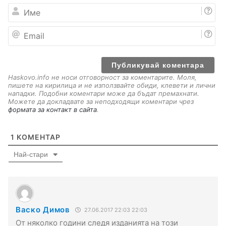
И
м
е
E
m
a
i
l
Haskovo.info не носи отговорност за коментарите. Моля,
пишете на кирилица и не използвайте обиди, клевети и лични
нападки. Подобни коментари може да бъдат премахнати.
Можете да докладвате за неподходящи коментари чрез
формата за контакт в сайта
.
1
КОМЕНТАР
Най-стари
Васко Димов
27.06.2017 22:03 22:03
От няколко години следя изданията на този