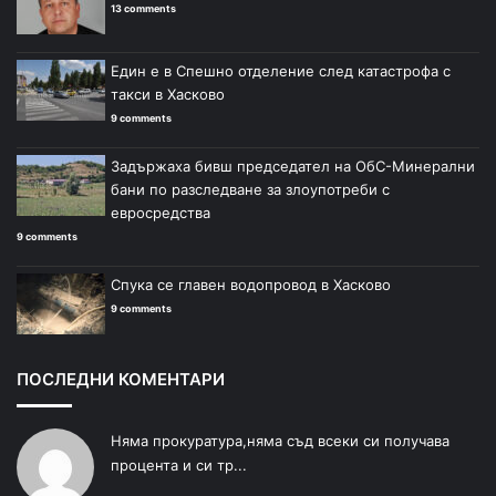
13 comments
Един е в Спешно отделение след катастрофа с
такси в Хасково
9 comments
Задържаха бивш председател на ОбС-Минерални
бани по разследване за злоупотреби с
евросредства
9 comments
Спука се главен водопровод в Хасково
9 comments
ПОСЛЕДНИ КОМЕНТАРИ
Няма прокуратура,няма съд всеки си получава
процента и си тр...