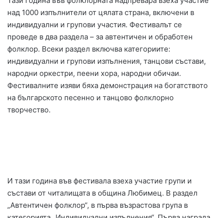
Тази година във фолклорната надпревара взеха участие
над 1000 изпълнители от цялата страна, включени в
индивидуални и групови участия. Фестивалът се
проведе в два раздела – за автентичен и обработен
фолклор. Всеки раздел включва категориите:
индивидуални и групови изпълнения, танцови състави,
народни оркестри, пеени хора, народни обичаи.
Фестивалните изяви бяха демонстрация на богатството
на българското песенно и танцово фолклорно
творчество.
И тази година във фестивала взеха участие групи и
състави от читалищата в община Любимец. В раздел
„Автентичен фолклор“, в първа възрастова група в
категорията „Индивидуални изпълнения“, Първа награда