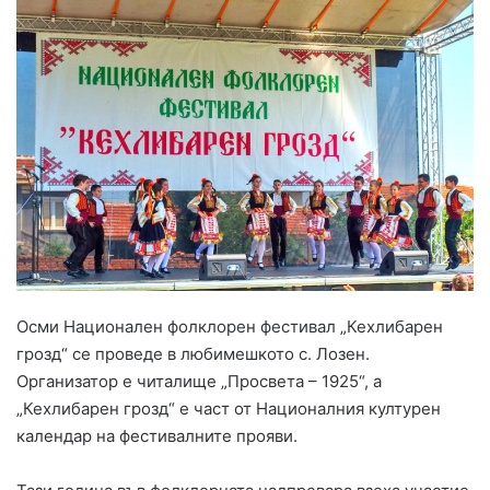
Осми Национален фолклорен фестивал „Кехлибарен
грозд“ се проведе в любимешкото с. Лозен.
Организатор е читалище „Просвета – 1925“, а
„Кехлибарен грозд“ е част от Националния културен
календар на фестивалните прояви.