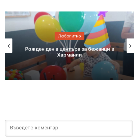
Любопитно
С водосвет и дамско присъствие
откриха ловния сезон в Хасково