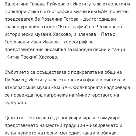
Валентина Ганева-Райчева от Института за етнология и
фолклористика с етнографски музей към БАН, почетен
председател бе Розалина Гогова – дългогодишен
главен уредник в отдел “Етнография” на Регионален
исторически музей в Хасково, и членове – Петър
Георгиев и Иван Иванов – хореограф на
представителния ансамбъл за народни песни и танци
„Китна Тракия“ Хасково.
Събитието се осъществява с подкрепата на община
Любимец, Института за етнология и фолклористика и
етнографския музей към БАН. Фолклорната надпревара
се провежда под патронажа на Министерството на
културата.
Целта на фестивала е да популяризира и стимулира
представянето на местни традиции – издирването и
изпълнението на песни, мелодии, танци и обичаи,