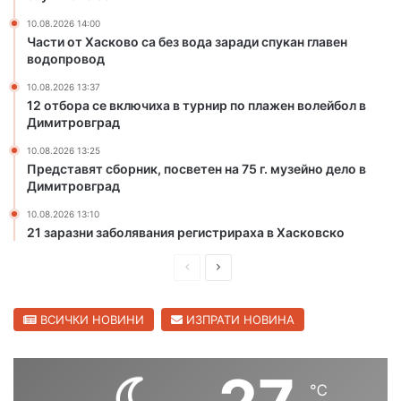
ч
д
о
10.08.2026 14:00
и
Части от Хасково са без вода заради спукан главен
с
с
водопровод
и
п
с
у
10.08.2026 13:37
ъ
к
12 отбора се включиха в турнир по плажен волейбол в
ж
а
Димитровград
а
н
10.08.2026 13:25
л
г
Представят сборник, посветен на 75 г. музейно дело в
я
л
Димитровград
в
а
а
в
10.08.2026 13:10
з
21 заразни заболявания регистрираха в Хасковско
е
а
н
П
С
с
в
л
о
р
л
у
д
е
е
ВСИЧКИ НОВИНИ
ИЗПРАТИ НОВИНА
ч
о
д
д
и
п
л
р
и
в
о
о
℃
ш
а
т
в