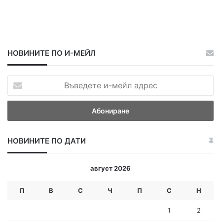
НОВИНИТЕ ПО И-МЕЙЛ
В
ъ
в
е
д
е
НОВИНИТЕ ПО ДАТИ
т
е
и
август 2026
-
м
П
В
С
Ч
П
С
Н
е
й
1
2
л