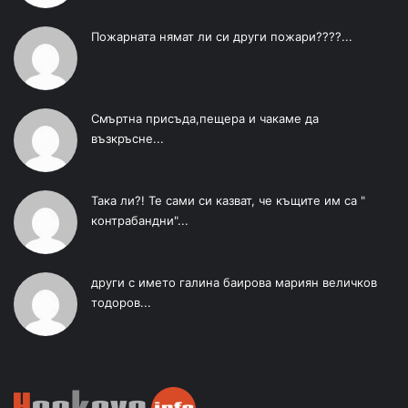
Пожарната нямат ли си други пожари????...
Смъртна присъда,пещера и чакаме да
възкръсне...
Така ли?! Те сами си казват, че къщите им са "
контрабандни"...
други с името галина баирова мариян величков
тодоров...