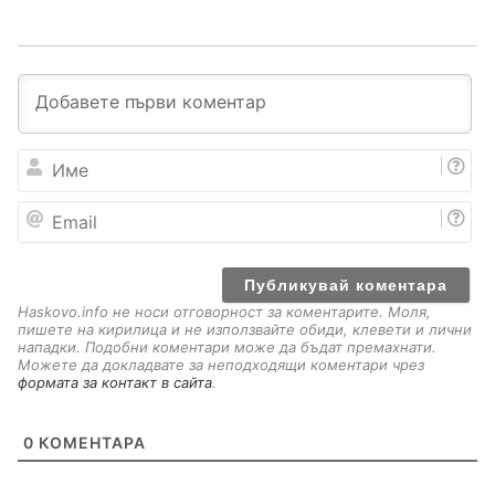
И
м
е
E
m
a
i
l
Haskovo.info не носи отговорност за коментарите. Моля,
пишете на кирилица и не използвайте обиди, клевети и лични
нападки. Подобни коментари може да бъдат премахнати.
Можете да докладвате за неподходящи коментари чрез
формата за контакт в сайта
.
0
КОМЕНТАРА