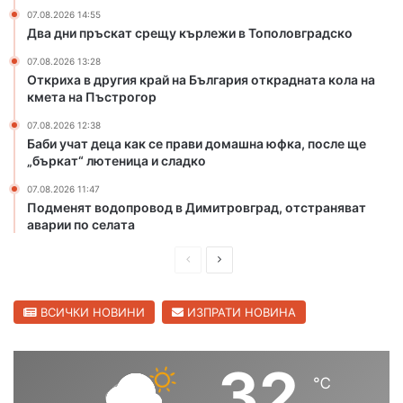
р
и
07.08.2026 14:55
и
я
Два дни пръскат срещу кърлежи в Тополовградско
с
о
07.08.2026 13:28
к
т
Откриха в другия край на България открадната кола на
о
к
кмета на Пъстрогор
т
р
п
а
07.08.2026 12:38
Баби учат деца как се прави домашна юфка, после ще
о
д
„бъркат“ лютеница и сладко
ж
н
а
а
07.08.2026 11:47
р
т
Подменят водопровод в Димитровград, отстраняват
и
а
аварии по селата
в
к
Х
о
П
С
а
л
р
л
с
а
е
е
ВСИЧКИ НОВИНИ
ИЗПРАТИ НОВИНА
к
н
о
а
д
д
в
к
и
в
32
с
м
℃
ш
а
к
е