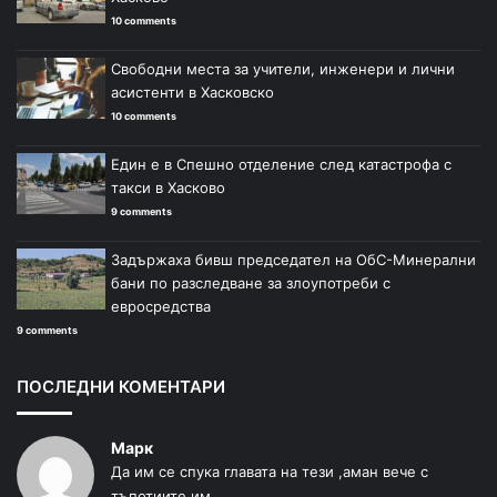
10 comments
Свободни места за учители, инженери и лични
асистенти в Хасковско
10 comments
Един е в Спешно отделение след катастрофа с
такси в Хасково
9 comments
Задържаха бивш председател на ОбС-Минерални
бани по разследване за злоупотреби с
евросредства
9 comments
ПОСЛЕДНИ КОМЕНТАРИ
Марк
Да им се спука главата на тези ,аман вече с
тъпотиите им...