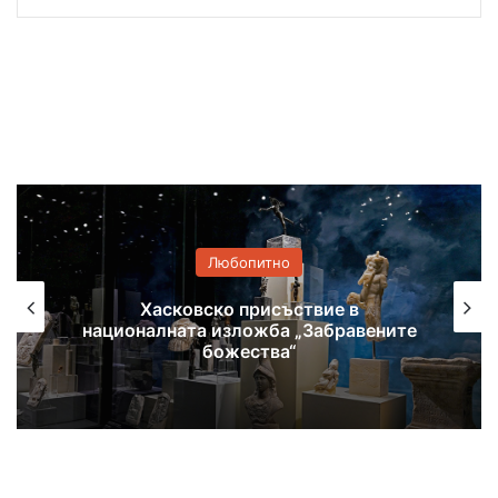
Любопитно
Самодейци се събират на фолклорен
фестивал в Поляново