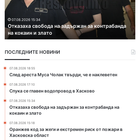
ж
и
е
х
в
а
к
в
07.08.2026 15:18
Оранжев код за жеги и екстремен риск от
о
д
пожари в Хасковска област
д
р
з
у
а
г
ПОСЛЕДНИТЕ НОВИНИ
ж
и
е
я
г
к
07.08.2026 18:55
и
р
След ареста Муса Чолак твърди, че е наклеветен
и
а
07.08.2026 17:10
е
й
Спука се главен водопровод в Хасково
к
н
с
а
07.08.2026 15:34
т
Б
Отказаха свобода на задържан за контрабанда на
р
ъ
кокаин и злато
е
л
07.08.2026 15:18
м
г
Оранжев код за жеги и екстремен риск от пожари в
е
а
Хасковска област
н
р