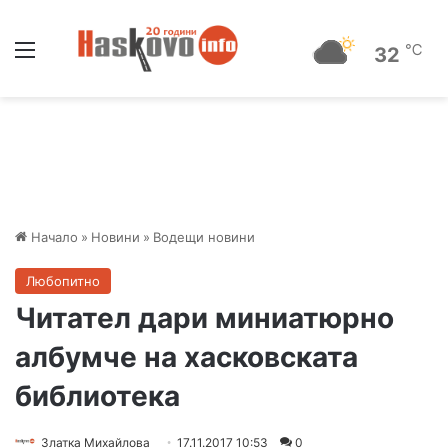
Меню
℃
32
Начало
»
Новини
»
Водещи новини
Любопитно
Читател дари миниатюрно
албумче на хасковската
библиотека
Златка Михайлова
17.11.2017 10:53
0