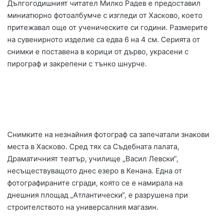
Дългогодишният читател Милко Радев е предоставил
миниатюрно фотоалбумче с изгледи от Хасково, което
притежавал още от ученическите си години. Размерите
на сувенирното изделие са едва 6 на 4 см. Серията от
снимки е поставена в корици от дърво, украсени с
пирограф и закрепени с тънко шнурче.
Снимките на незнайния фотограф са запечатали знакови
места в Хасково. Сред тях са Съдебната палата,
Драматичният театър, училище „Васил Левски“,
несъществуващото днес езеро в Кенана. Една от
фотографираните сгради, която се е намирала на
днешния площад „Атлантически“, е разрушена при
строителството на универсалния магазин.