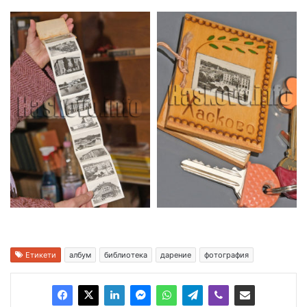
Етикети
албум
библиотека
дарение
фотография