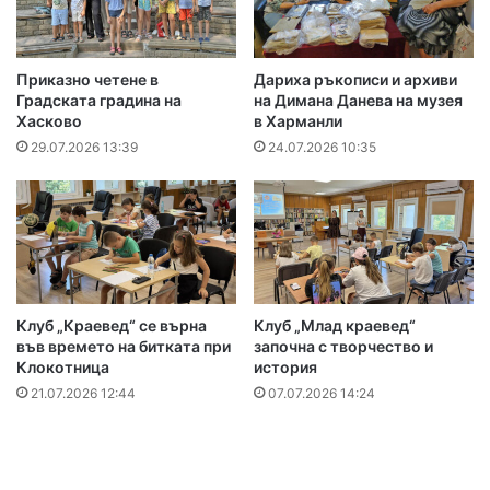
Приказно четене в
Дариха ръкописи и архиви
Градската градина на
на Димана Данева на музея
Хасково
в Харманли
29.07.2026 13:39
24.07.2026 10:35
Клуб „Краевед“ се върна
Клуб „Млад краевед“
във времето на битката при
започна с творчество и
Клокотница
история
21.07.2026 12:44
07.07.2026 14:24