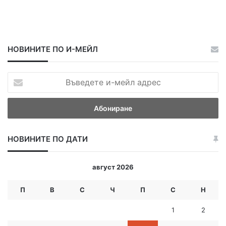
НОВИНИТЕ ПО И-МЕЙЛ
В
ъ
в
е
д
е
НОВИНИТЕ ПО ДАТИ
т
е
и
август 2026
-
м
П
В
С
Ч
П
С
Н
е
й
1
2
л
а