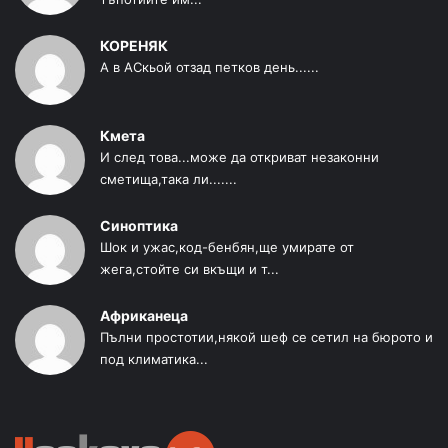
КОРЕНЯК
А в АСкьой отзад петков день......
Кмета
И след това...може да откриват незаконни
сметища,така ли.......
Синоптика
Шок и ужас,код-бенбян,ще умирате от
жега,стойте си вкъщи и т...
Африканеца
Пълни простотии,някой шеф се сетил на бюрото и
под климатика...