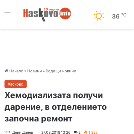
Меню
℃
36
Начало
»
Новини
»
Водещи новини
Хасково
Хемодиализата получи
дарение, в отделението
започна ремонт
Деян Динев
27.03.2018 13:26
2
1 822