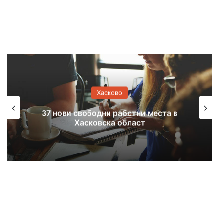
Хасково
Спука се главен водопровод в
Хасково