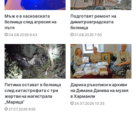
Мъж е в хасковската
Подготвят ремонт на
болница след агресия на
димитровградската
пътя
болница
04.08.2026 9:43
01.08.2026 7:50
Петима остават в болница
Дариха ръкописи и архиви
след катастрофата с три
на Димана Данева на музея
жертви на магистрала
в Харманли
„Марица“
24.07.2026 10:35
27.07.2026 9:55