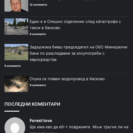
12 comments
Един е в Спешно отделение след катастрофа с
такси в Хасково
9 comments
Задържаха бивш председател на ОбС-Минерални
бани по разследване за злоупотреби с
евросредства
9 comments
Спука се главен водопровод в Хасково
9 comments
ПОСЛЕДНИ КОМЕНТАРИ
Forest love
Ще има кво да еб-т ловджиите. Мъж тръгне ли на