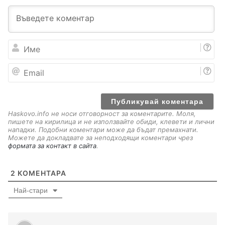
И
м
е
E
m
a
i
l
Haskovo.info не носи отговорност за коментарите. Моля,
пишете на кирилица и не използвайте обиди, клевети и лични
нападки. Подобни коментари може да бъдат премахнати.
Можете да докладвате за неподходящи коментари чрез
формата за контакт в сайта
.
2
КОМЕНТАРА
Най-стари