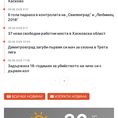
Хасково
ж
о
а
т
09.08.2026 9:10
6 гола паднаха в контролата на „Свиленград“ и „Любимец
з
к
2018“
а
р
у
и
09.08.2026 8:17
б
х
37 нови свободни работни места в Хасковска област
и
а
08.08.2026 20:04
й
л
Димитровград загуби първия си мач за сезона в Трета
с
о
лига
т
в
в
н
08.08.2026 17:06
о
и
Задържаха 18-годишен за убийството на чичо си с
т
я
дървен кол
о
с
н
П
С
е
а
з
р
л
ч
о
е
е
ВСИЧКИ НОВИНИ
ИЗПРАТИ НОВИНА
и
н
ч
д
д
в
о
Х
и
в
с
а
℃
ш
а