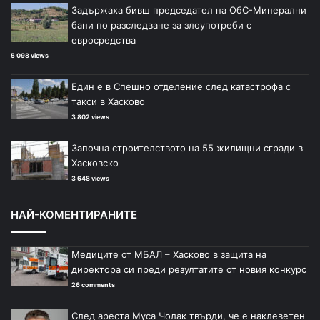
Задържаха бивш председател на ОбС-Минерални
бани по разследване за злоупотреби с
евросредства
5 098 views
Един е в Спешно отделение след катастрофа с
такси в Хасково
3 802 views
Започна строителството на 55 жилищни сгради в
Хасковско
3 648 views
НАЙ-КОМЕНТИРАНИТЕ
Медиците от МБАЛ – Хасково в защита на
директора си преди резултатите от новия конкурс
26 comments
След ареста Муса Чолак твърди, че е наклеветен