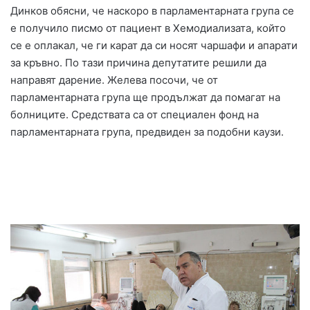
Динков обясни, че наскоро в парламентарната група се
е получило писмо от пациент в Хемодиализата, който
се е оплакал, че ги карат да си носят чаршафи и апарати
за кръвно. По тази причина депутатите решили да
направят дарение. Желева посочи, че от
парламентарната група ще продължат да помагат на
болниците. Средствата са от специален фонд на
парламентарната група, предвиден за подобни каузи.