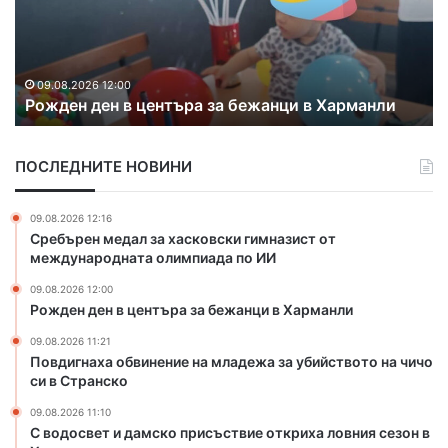
г
с
н
в
а
е
09.08.2026 11:21
Повдигнаха обвинение на младежа за
х
т
убийството на чичо си в Странско
а
и
о
д
б
а
ПОСЛЕДНИТЕ НОВИНИ
в
м
и
с
н
к
09.08.2026 12:16
е
о
Сребърен медал за хасковски гимназист от
н
п
международната олимпиада по ИИ
и
р
09.08.2026 12:00
е
и
Рожден ден в центъра за бежанци в Харманли
н
с
а
ъ
09.08.2026 11:21
м
с
Повдигнаха обвинение на младежа за убийството на чичо
л
т
си в Странско
а
в
09.08.2026 11:10
д
и
С водосвет и дамско присъствие откриха ловния сезон в
е
е