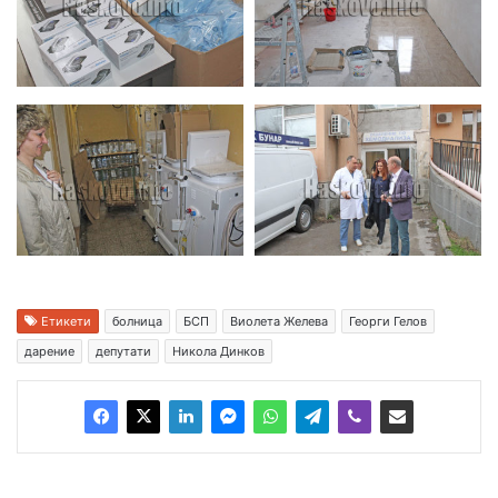
Етикети
болница
БСП
Виолета Желева
Георги Гелов
дарение
депутати
Никола Динков