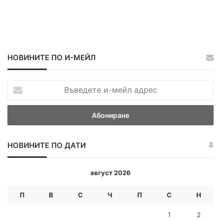
НОВИНИТЕ ПО И-МЕЙЛ
В
ъ
в
е
д
е
НОВИНИТЕ ПО ДАТИ
т
е
и
август 2026
-
м
П
В
С
Ч
П
С
Н
е
й
1
2
л