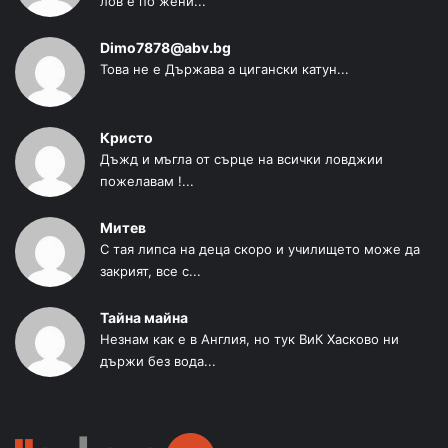
лов е по жени...
Dimo7878@abv.bg
Това не е Държава а цигански катун...
Кристо
Дъжд и мъгла от сърце на всички ловджии
пожелавам !...
Митев
С тая липса на деца скоро и училището може да
закрият, все с...
Тайна майна
Незнам как е в Англия, но тук ВиК Хасково ни
държи без вода...