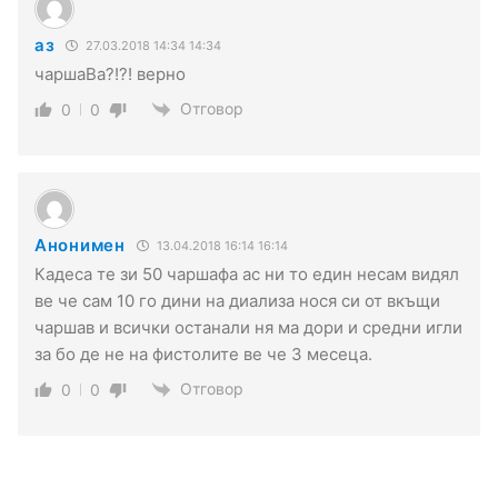
аз
27.03.2018 14:34 14:34
чаршаВа?!?! верно
Отговор
0
0
Анонимен
13.04.2018 16:14 16:14
Кадеса те зи 50 чаршафа ас ни то един несам видял
ве че сам 10 го дини на диализа нося си от вкъщи
чаршав и всички останали ня ма дори и средни игли
за бо де не на фистолите ве че 3 месеца.
Отговор
0
0