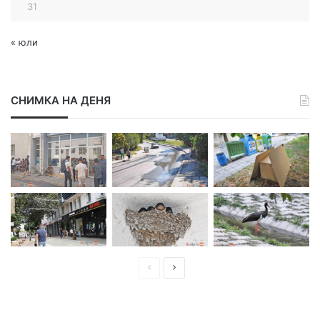
31
« юли
СНИМКА НА ДЕНЯ
П
С
р
л
е
е