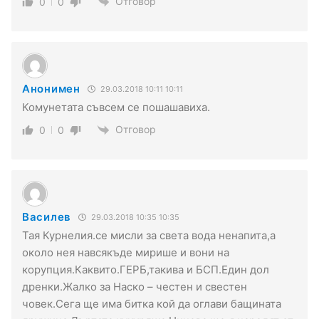
Отговор
0
0
Анонимен
29.03.2018 10:11 10:11
Комунетата съвсем се пошашавиха.
Отговор
0
0
Василев
29.03.2018 10:35 10:35
Тая Курнелия.се мисли за света вода ненапита,а
около нея навсякъде мирише и вони на
корупция.Каквито.ГЕРБ,такива и БСП.Един дол
дренки.Жалко за Наско – честен и свестен
човек.Сега ще има битка кой да оглави бащината