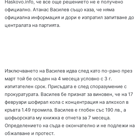
Haskovo.info, че все още решението не е получено
официално. Атанас Василев също каза, че няма
официална информация и дори е изпратил запитване до
централата на партията.
Изключването на Василев идва след като по-рано през
март той бе осъден на 4 месеца условно с 3 г.
изпитателен срок. Присъдата е след споразумение с
прокуратурата. Василев бе признат за виновен, че на 17
февруари шофирал кола с концентрация на алкохол в
кръвта 1.49 промила. Василев е глобен със 190 лв., а
шофьорската му книжка е отнета за 7 месеца.
Определението на съда е окончателно и не подлежи на
обжалване и протест.