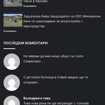
такси в Хасково
9 comments
Задържаха бивш председател на ОбС-Минерални
бани по разследване за злоупотреби с
евросредства
9 comments
ПОСЛЕДНИ КОМЕНТАРИ
Не вярвам да има нещо общо със село
Славяново!...
С детската болница в София заедно ще ги
откриват!...
Бълхария е така
Това нова река ли ще изграждат с толкова