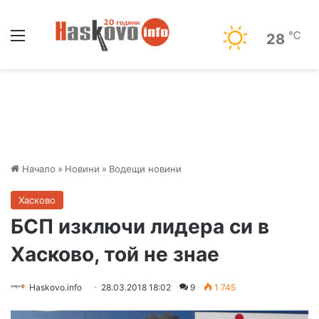
Меню
℃
28
Начало
»
Новини
»
Водещи новини
Хасково
БСП изключи лидера си в
Хасково, той не знае
Haskovo.info
28.03.2018 18:02
9
1 745