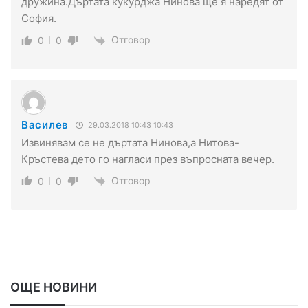
дружина.Дъртата кукурджа Нинова ще я наредят от
София.
Отговор
0
0
Василев
29.03.2018 10:43 10:43
Извинявам се не дъртата Нинова,а Нитова-
Кръстева дето го нагласи през въпросната вечер.
Отговор
0
0
ОЩЕ НОВИНИ