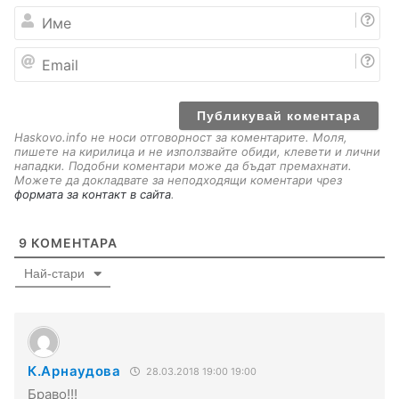
И
м
е
E
m
a
i
l
Haskovo.info не носи отговорност за коментарите. Моля,
пишете на кирилица и не използвайте обиди, клевети и лични
нападки. Подобни коментари може да бъдат премахнати.
Можете да докладвате за неподходящи коментари чрез
формата за контакт в сайта
.
9
КОМЕНТАРА
Най-стари
К.Арнаудова
28.03.2018 19:00 19:00
Браво!!!