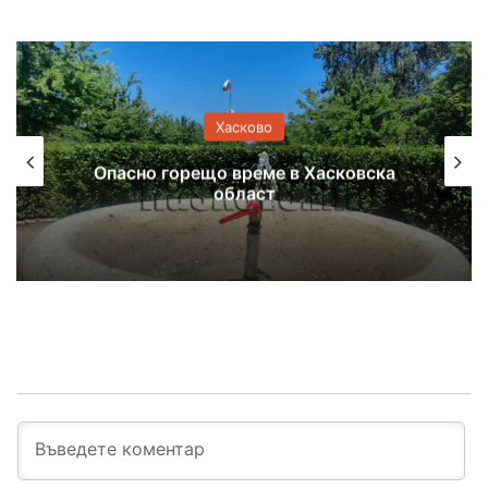
Хасково
Търсят фирма и финансиране за
изграждането на южния обходен път
на Хасково