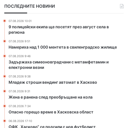
м
и
ПОСЛЕДНИТЕ НОВИНИ
е
в
о
е
н
н
07.08.2026 10:01
о
д
9 полицейски екипа ще посетят през август села в
в
и
региона
г
н
07.08.2026 9:51
р
г
Намериха над 1 000 ментета в свиленградско жилище
а
а
д
в
07.08.2026 9:46
ч
т
Задържаха симеоновградчани с метамфетамин и
а
о
електронни везни
н
м
07.08.2026 9:38
и
а
Младеж строши вендинг автомат в Хасково
с
т
м
в
07.08.2026 9:31
е
Х
Жена е ранена след преобръщане на кола
т
а
07.08.2026 7:34
а
с
Опасно горещо време в Хасковска област
м
к
ф
о
06.08.2026 17:10
е
ОФК „Хасково“ се подсили с нов футболист,
в