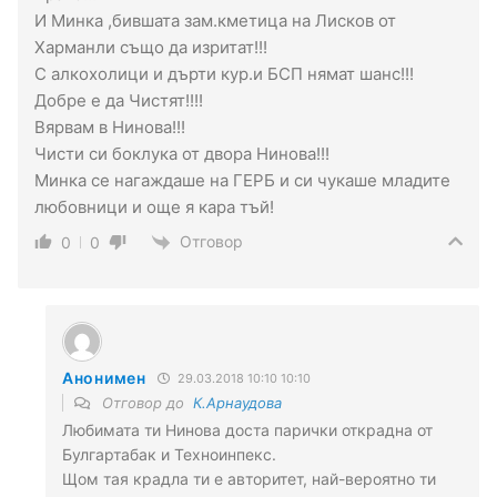
И Минка ,бившата зам.кметица на Лисков от
Харманли също да изритат!!!
С алкохолици и дърти кур.и БСП нямат шанс!!!
Добре е да Чистят!!!!
Вярвам в Нинова!!!
Чисти си боклука от двора Нинова!!!
Минка се нагаждаше на ГЕРБ и си чукаше младите
любовници и още я кара тъй!
Отговор
0
0
Анонимен
29.03.2018 10:10 10:10
Отговор до
К.Арнаудова
Любимата ти Нинова доста парички открадна от
Булгартабак и Техноинпекс.
Щом тая крадла ти е авторитет, най-вероятно ти