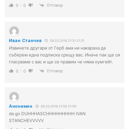
Отговор
0
0
Иван Станчев
28.03.2018 21:31 21:31
Извинете другари от Герб ама ни накараха да
съберем една подписка срещу вас. Иначе пак ще си
гласуваме с вас и ще се правим че няма кумгейт.
Отговор
0
0
Анонимен
28.03.2018 21:56 21:56
da go DUHHHASCHHHHHHHHH IVAN
STANCHEVVVVV