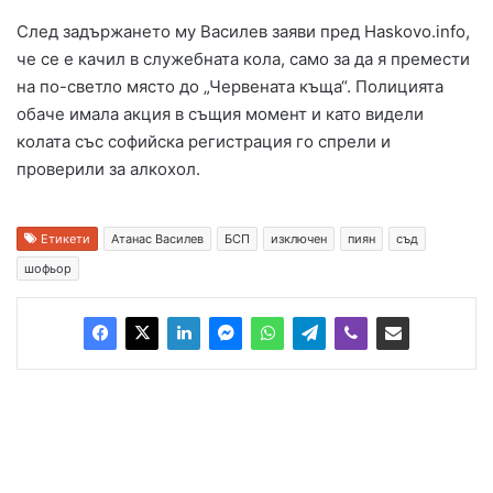
След задържането му Василев заяви пред Haskovo.info,
че се е качил в служебната кола, само за да я премести
на по-светло място до „Червената къща“. Полицията
обаче имала акция в същия момент и като видели
колата със софийска регистрация го спрели и
проверили за алкохол.
Етикети
Атанас Василев
БСП
изключен
пиян
съд
шофьор