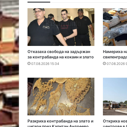
Отказаха свобода на задържан
Намериха на
за контрабанда на кокаин и злато
свиленград
07.08.2026 15:34
07.08.2026 9
Разкриха контрабанда на злато и
Откриха но
цигари през Капитан Андреево
центрове в