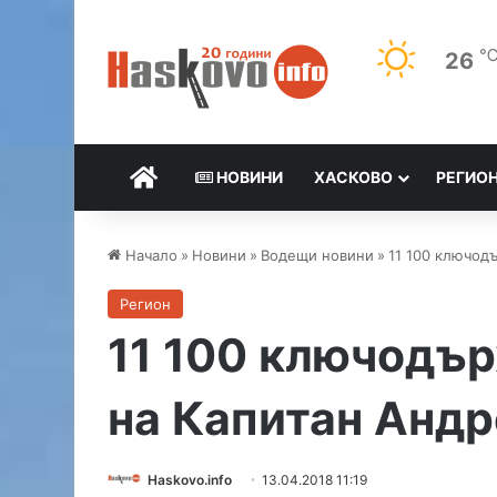
26
НАЧАЛО
НОВИНИ
ХАСКОВО
РЕГИО
Начало
»
Новини
»
Водещи новини
»
11 100 ключод
Регион
11 100 ключодъ
на Капитан Анд
Haskovo.info
13.04.2018 11:19