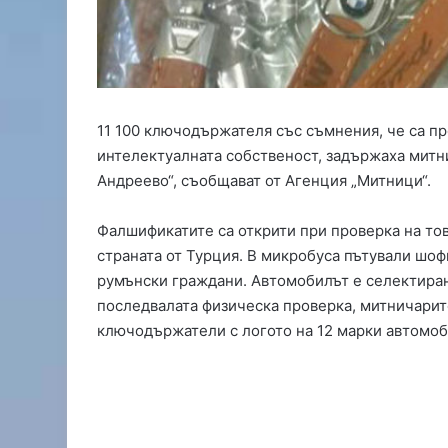
ч
и
о
т
л
и
11 100 ключодържателя със съмнения, че са п
ч
и
интелектуалната собственост, задържаха митн
е
Андреево“, съобщават от Агенция „Митници“.
о
т
Фалшификатите са открити при проверка на то
с
страната от Турция. В микробуса пътували шоф
и
м
румънски граждани. Автомобилът е селектиран 
е
последвалата физическа проверка, митничарите
о
ключодържатели с логото на 12 марки автомоб
н
о
в
г
р
а