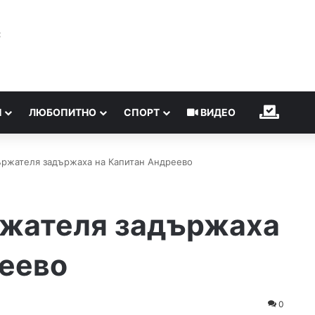
℃
Н
ЛЮБОПИТНО
СПОРТ
ВИДЕО
ИЗБОР
ържателя задържаха на Капитан Андреево
ржателя задържаха
реево
0