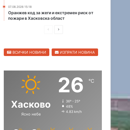
н
07.08.2026 15:18
а
Оранжев код за жеги и екстремен риск от
С
пожари в Хасковска област
в
П
С
и
л
р
л
е
е
е
н
ВСИЧКИ НОВИНИ
ИЗПРАТИ НОВИНА
д
д
г
р
и
в
а
ш
а
д
26
н
щ
℃
а
а
с
с
Хасково
36º - 25º
т
т
48%
р
р
4.83 km/h
Ясно небе
а
а
н
н