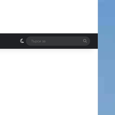
Switch skin
Търси
И
за