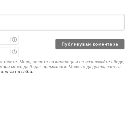
И
м
е
E
m
a
ментарите. Моля, пишете на кирилица и не използвайте обиди,
i
нтари може да бъдат премахнати. Можете да докладвате за
l
 контакт в сайта
.