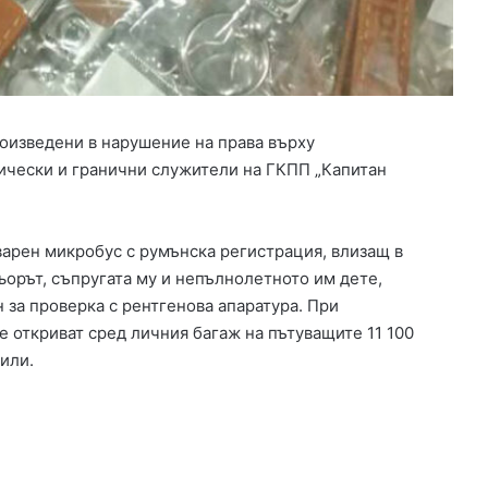
т
с
е
л
о
С
роизведени в нарушение на права върху
р
е
ически и гранични служители на ГКПП „Капитан
м
о
т
варен микробус с румънска регистрация, влизащ в
п
ьорът, съпругата му и непълнолетното им дете,
р
а
за проверка с рентгенова апаратура. При
з
 откриват сред личния багаж на пътуващите 11 100
н
или.
у
в
а
1
0
0