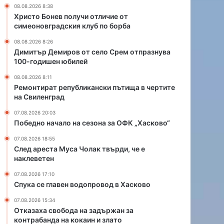
л
д
08.08.2026 8:38
и
о
Христо Бонев получи отличие от
к
п
симеоновградския клуб по борба
а
р
08.08.2026 8:26
н
о
Димитър Демиров от село Срем отпразнува
с
в
100-годишен юбилей
к
о
и
д
08.08.2026 8:11
п
в
Ремонтират републикански пътища в чертите
на Свиленград
ъ
Х
т
а
07.08.2026 20:03
и
с
Победно начало на сезона за ОФК „Хасково“
щ
к
а
о
07.08.2026 18:55
След ареста Муса Чолак твърди, че е
в
в
наклеветен
ч
о
е
07.08.2026 17:10
р
Спука се главен водопровод в Хасково
т
07.08.2026 15:34
и
Отказаха свобода на задържан за
т
контрабанда на кокаин и злато
е