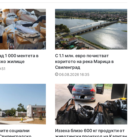
д 1 000 ментета в
С 1.1 млн. евро почистват
ско жилище
коритото на река Марица в
Свиленград
:51
06.08.2026 16:35
вите социални
Иззеха близо 600 кг продукти от
 Свиленградско
животински произход на Капитан