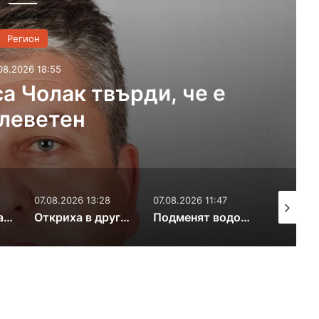
Регион
07.08.2026 14:55
Два дни пръскат срещ
Тополовградс
026 13:28
07.08.2026 11:47
07.08.2026 11:40
Откриха в другия край на България открадната кола на кмета на Пъстрогор
Подменят водопровод в Димитровград, отстраняват аварии по селата
Намериха 8 иракчани в камион край Свиленград