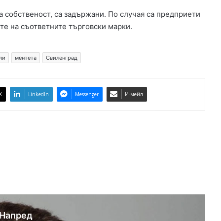
-
 собственост, са задържани. По случая са предприети
г
те на съответните търговски марки.
о
д
и
ли
ментета
Свиленград
ш
е
н
ю
X
LinkedIn
Messenger
И-мейл
б
и
л
е
й
Напред