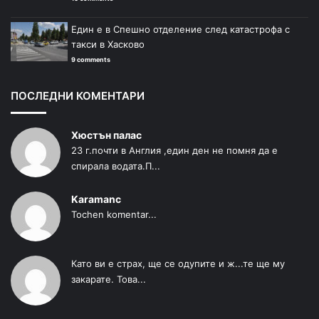
Един е в Спешно отделение след катастрофа с
такси в Хасково
9 comments
ПОСЛЕДНИ КОМЕНТАРИ
Хюстън палас
23 г.почти в Англия ,един ден не помня да е
спирала водата.П...
Karamanc
Tochen komentar...
Като ви е страх, ще се одупите и ж...те ще му
закарате. Това...