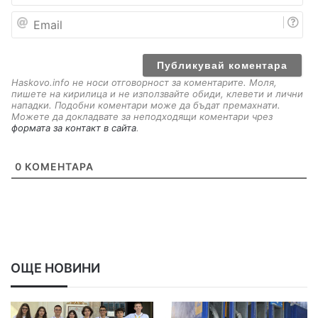
е
E
m
a
i
l
Haskovo.info не носи отговорност за коментарите. Моля,
пишете на кирилица и не използвайте обиди, клевети и лични
нападки. Подобни коментари може да бъдат премахнати.
Можете да докладвате за неподходящи коментари чрез
формата за контакт в сайта
.
0
КОМЕНТАРА
ОЩЕ НОВИНИ