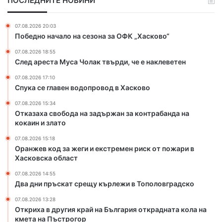
ПОСЛЕДНИТЕ НОВИНИ
ж
и
е
я
г
к
07.08.2026 20:03
и
р
Победно начало на сезона за ОФК „Хасково“
и
а
07.08.2026 18:55
е
й
След ареста Муса Чолак твърди, че е наклеветен
к
н
с
а
07.08.2026 17:10
т
Б
Спука се главен водопровод в Хасково
р
ъ
07.08.2026 15:34
е
л
Отказаха свобода на задържан за контрабанда на
м
г
кокаин и злато
е
а
н
р
07.08.2026 15:18
р
и
Оранжев код за жеги и екстремен риск от пожари в
и
я
Хасковска област
с
о
07.08.2026 14:55
к
т
Два дни пръскат срещу кърлежи в Тополовградско
о
к
т
р
07.08.2026 13:28
п
Откриха в другия край на България открадната кола на
а
кмета на Пъстрогор
о
д