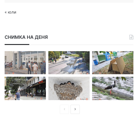
« юли
СНИМКА НА ДЕНЯ
П
С
р
л
е
е
д
д