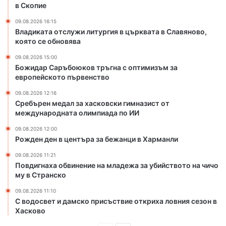
в Скопие
у
р
09.08.2026 16:15
г
Владиката отслужи литургия в църквата в Славяново,
и
която се обновява
я
09.08.2026 15:00
в
Божидар Саръбоюков тръгна с оптимизъм за
ц
европейското първенство
ъ
р
09.08.2026 12:16
Сребърен медал за хасковски гимназист от
к
международната олимпиада по ИИ
в
а
09.08.2026 12:00
т
Рожден ден в центъра за бежанци в Харманли
а
09.08.2026 11:21
в
Повдигнаха обвинение на младежа за убийството на чичо
С
му в Странско
л
а
09.08.2026 11:10
в
С водосвет и дамско присъствие откриха ловния сезон в
я
Хасково
н