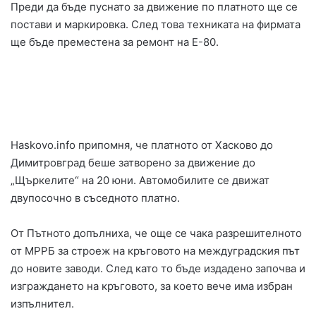
Преди да бъде пуснато за движение по платното ще се
постави и маркировка. След това техниката на фирмата
ще бъде преместена за ремонт на Е-80.
Haskovo.info припомня, че платното от Хасково до
Димитровград беше затворено за движение до
„Щъркелите“ на 20 юни. Автомобилите се движат
двупосочно в съседното платно.
От Пътното допълниха, че още се чака разрешителното
от МРРБ за строеж на кръговото на междуградския път
до новите заводи. След като то бъде издадено започва и
изграждането на кръговото, за което вече има избран
изпълнител.