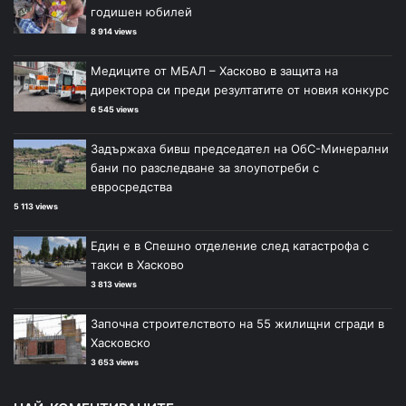
годишен юбилей
8 914 views
Медиците от МБАЛ – Хасково в защита на
директора си преди резултатите от новия конкурс
6 545 views
Задържаха бивш председател на ОбС-Минерални
бани по разследване за злоупотреби с
евросредства
5 113 views
Един е в Спешно отделение след катастрофа с
такси в Хасково
3 813 views
Започна строителството на 55 жилищни сгради в
Хасковско
3 653 views