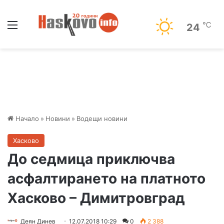
Меню
℃
24
Начало
»
Новини
»
Водещи новини
Хасково
До седмица приключва
асфалтирането на платното
Хасково – Димитровград
Деян Динев
12.07.2018 10:29
0
2 388