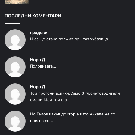
ПОСЛЕДНИ КОМЕНТАРИ
градски
И аз ще стана ловжия при таз хубавица....
Нора Д.
Половивата...
Нора Д.
Той протони всички.Само 3 гл.счетоводители
смени Май той е з...
Но Гелов какъв доктор е като никаде не го
признават...