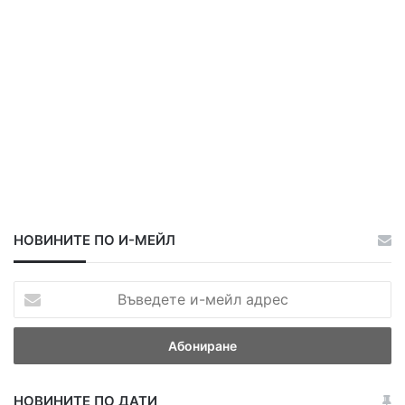
НОВИНИТЕ ПО И-МЕЙЛ
В
ъ
в
е
д
е
НОВИНИТЕ ПО ДАТИ
т