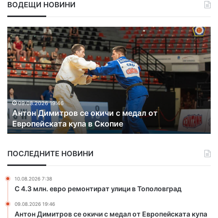
ВОДЕЩИ НОВИНИ
В
л
а
д
и
к
а
т
09.08.2026 16:15
Владиката отслужи литургия в църквата в
а
Славяново, която се обновява
о
т
с
ПОСЛЕДНИТЕ НОВИНИ
л
у
ж
10.08.2026 7:38
и
С 4.3 млн. евро ремонтират улици в Тополовград
л
09.08.2026 19:46
и
Антон Димитров се окичи с медал от Европейската купа
т