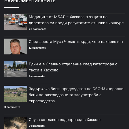
НАЙ-КОМЕНТИРАНИТЕ
Медиците от МБАЛ – Хасково в защита на
директора си преди резултатите от новия конкурс
29 comments
След ареста Муса Чолак твърди, че е наклеветен
12 comments
Един е в Спешно отделение след катастрофа с
такси в Хасково
9 comments
Задържаха бивш председател на ОбС-Минерални
бани по разследване за злоупотреби с
евросредства
9 comments
Спука се главен водопровод в Хасково
9 comments