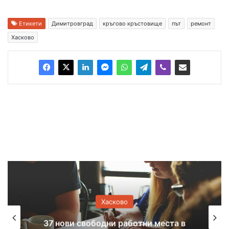
Етикети
Димитровград
кръгово кръстовище
път
ремонт
Хасково
Хасково
места в
Спука се главен водопровод