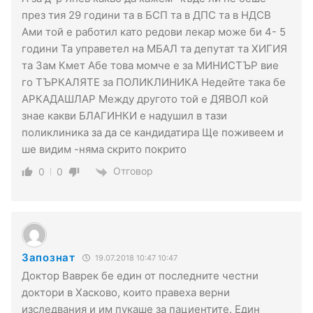
през тия 29 години та в БСП та в ДПС та в НДСВ
Ами той е работил като редови лекар може би 4- 5
години Та управетел на МБАЛ та депутат та ХИГИЯ
та Зам Кмет Абе това момче е за МИНИСТЪР вие
го ТЪРКАЛЯТЕ за ПОЛИКЛИНИКА Недейте така бе
АРКАДАШЛАР Между другото той е ДЯВОЛ кой
знае какви БЛАГИНКИ е надушил в тази
поликлиника за да се кандидатира Ще поживеем и
ше видим -няма скрито покрито
Отговор
0
0
Запознат
19.07.2018 10:47 10:47
Доктор Ваврек бе един от последните честни
доктори в Хасково, които правеха верни
изследвания и им пукаше за пациентите. Един