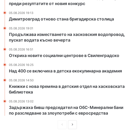
преди резултатите от новия конкурс
а
т
н
о
05.08.2026 19:13
а
н
Димитровград отново стана бригадирска столица
б
а
05.08.2026 19:01
р
х
Продължава изместването на хасковския водопровод,
и
а
пускат водата късно вечерта
г
с
а
к
05.08.2026 16:51
Откриха новите социални центрове в Свиленградско
д
о
и
в
05.08.2026 16:25
р
с
Над 400 се включиха в детска екокулинарна академия
с
к
к
и
05.08.2026 14:50
Книжки с нова премяна в детския отдел на хасковската
а
я
библиотека
с
в
т
о
05.08.2026 13:02
о
д
Задържаха бивш председател на ОбС-Минерални бани
л
о
по разследване за злоупотреби с евросредства
и
п
ц
р
П
С
а
о
р
л