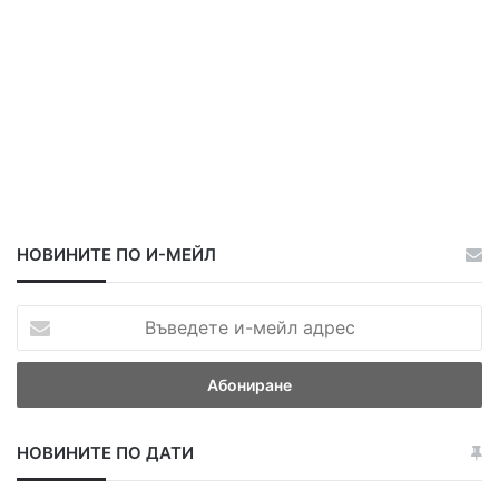
в
е
ч
е
р
т
а
НОВИНИТЕ ПО И-МЕЙЛ
В
ъ
в
е
д
е
НОВИНИТЕ ПО ДАТИ
т
е