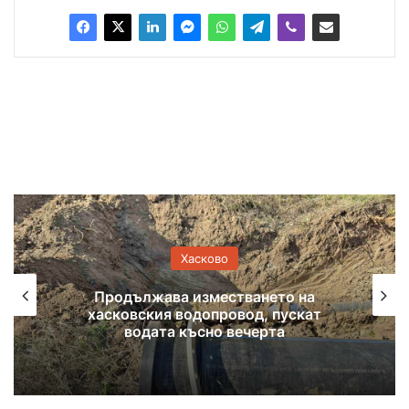
Хасково
3 към 1 са починалите спрямо
новородените в Хасковска област