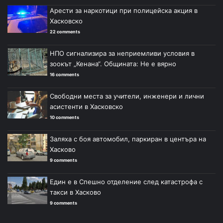
Арести за наркотици при полицейска акция в
Хасковско
22 comments
НПО сигнализира за неприемливи условия в
зоокът „Кенана“. Общината: Не е вярно
16 comments
Свободни места за учители, инженери и лични
асистенти в Хасковско
10 comments
Заляха с боя автомобил, паркиран в центъра на
Хасково
9 comments
Един е в Спешно отделение след катастрофа с
такси в Хасково
9 comments