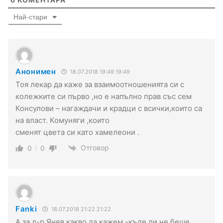
Най-стари
Анонимен
18.07.2018 19:49 19:49
Тоя лекар да каже за взаимоотношенията си с
колежките си първо ,но е напълно прав със сем
Консулови – нагаждачи и крадци с всички,които са
на власт. Комуняги ,които
сменят цвета си като хамелеони .
Отговор
0
0
Fanki
18.07.2018 21:22 21:22
А за д-р Янев какво да кажем -къде ли не беше