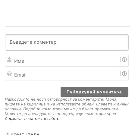
И
м
е
E
m
a
i
l
Haskovo.info не носи отговорност за коментарите. Моля,
пишете на кирилица и не използвайте обиди, клевети и лични
нападки. Подобни коментари може да бъдат премахнати.
Можете да докладвате за неподходящи коментари чрез
формата за контакт в сайта
.
6
КОМЕНТАРА