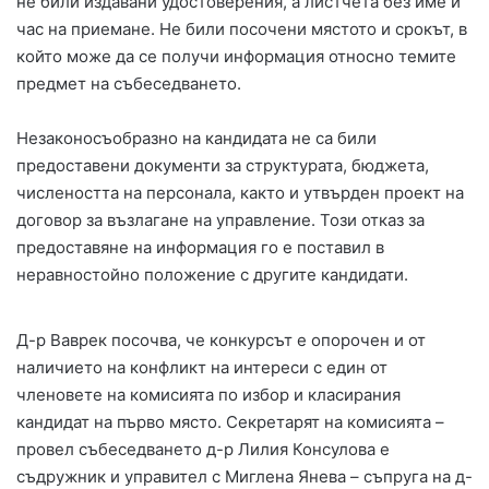
не били издавани удостоверения, а листчета без име и
час на приемане. Не били посочени мястото и срокът, в
който може да се получи информация относно темите
предмет на събеседването.
Незаконосъобразно на кандидата не са били
предоставени документи за структурата, бюджета,
числеността на персонала, както и утвърден проект на
договор за възлагане на управление. Този отказ за
предоставяне на информация го е поставил в
неравностойно положение с другите кандидати.
Д-р Ваврек посочва, че конкурсът е опорочен и от
наличието на конфликт на интереси с един от
членовете на комисията по избор и класирания
кандидат на първо място. Секретарят на комисията –
провел събеседването д-р Лилия Консулова е
съдружник и управител с Миглена Янева – съпруга на д-