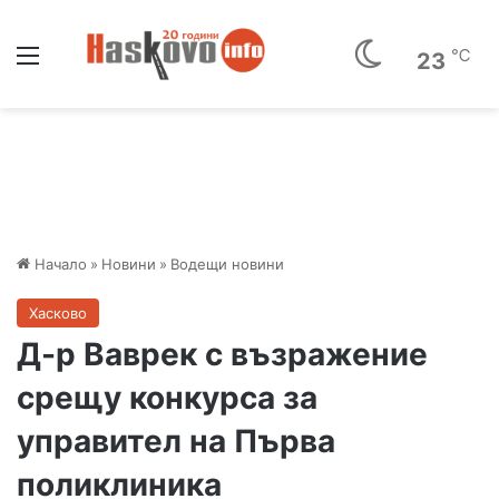
Меню
℃
23
Начало
»
Новини
»
Водещи новини
Хасково
Д-р Ваврек с възражение
срещу конкурса за
управител на Първа
поликлиника