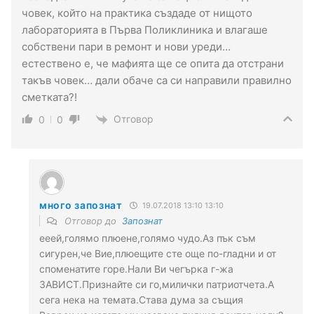
човек, който на практика създаде от нищото
лабораторията в Първа Поликлиника и влагаше
собствени пари в ремонт и нови уреди…
естествено е, че мафията ще се опита да отстрани
такъв човек… дали обаче са си направили правилно
сметката?!
Отговор
0
0
много запознат
19.07.2018 13:10 13:10
Отговор до
Запознат
ееей,голямо плюене,голямо чудо.Аз пък съм
сигурен,че Вие,плюещите сте още по-гладни и от
споменатите горе.Нали Ви чегърка г-жа
ЗАВИСТ.Признайте си го,милички патриотчета.А
сега нека на темата.Става дума за същия