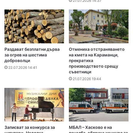
27.07.2026 14:37
Раздават безплатни дърва
Отмениха отстраняването
за огрев на шестима
на кмета на Караманци,
доброволци
прекратиха
производството срещу
22.07.2026 14:41
съветници
21.07.2026 19:44
Записват за конкурса за
МБАЛ – Хасково е на
цигулари „Недялка
печалба, обявиха конкурс за