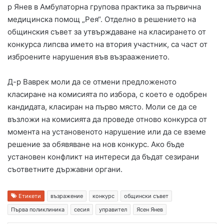
р Янев в Амбулаторна групова практика за първична
медицинска помощ „Рея“. Отделно в решението на
общинския съвет за утвърждаване на класирането от
конкурса липсва името на втория участник, са част от
изброените нарушения във възраажението.
Д-р Ваврек моли да се отмени предложеното
класиране на комисията по избора, с което е одобрен
кандидата, класиран на първо място. Моли се да се
възложи на комисията да проведе отново конкурса от
момента на установеното нарушение или да се вземе
решение за обявяване на нов конкурс. Ако бъде
установен конфликт на интереси да бъдат сезирани
съответните държавни органи.
Етикети
възражение
конкурс
общински съвет
Първа поликлиника
сесия
управител
Ясен Янев