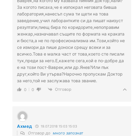
Ваврек,на когото му казваха пияния доктор,нали?
За когото писаха,че е изпокрал неговата бивша
лаборатория,нанесъл сума ти щети на това
заведение,учил лаборантките си да пишат наизуст
резултати,пиещ бира по коридорите,непоправим
женкар,назначавал същите по формата на краката
и бюста,а не по професионализма им.Този,който не
се измори да пише доноси срещу всеки и за
всичко.Това е малка част от това,което сте писали
тук,преди за него.Е,кажете сега,кой е по-добре да
е на този пост-Ваврек,или др.Янев?Или пък
друг,който Ви утърва?Нарочно пропускам Доктор
за него,той не заслужава това звание.
Отговор
0
0
Ахмед
19.07.2018 15:03 15:03
Отговор до
много запознат