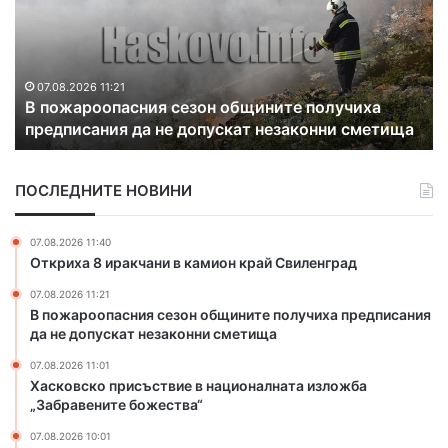
ж
к
а
о
р
в
о
с
о
к
07.08.2026 11:21
В пожароопасния сезон общините получиха
п
о
предписания да не допускат незаконни сметища
а
п
с
р
н
и
ПОСЛЕДНИТЕ НОВИНИ
и
с
я
ъ
с
с
07.08.2026 11:40
е
т
Откриха 8 иракчани в камион край Свиленград
з
в
07.08.2026 11:21
о
и
В пожароопасния сезон общините получиха предписания
н
е
да не допускат незаконни сметища
о
в
б
н
07.08.2026 11:01
щ
а
Хасковско присъствие в националната изложба
и
ц
„Забравените божества“
н
и
07.08.2026 10:01
и
о