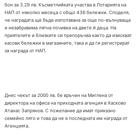
бон за 3.29 лв. Късметлийката участва в Лотарията на
НАП от няколко месеца с общо 436 бележки. Споделя,
че наградата ще бъде използвана за още по-вълнуваща
и незабравима лятна почивка на двете й деца. На
приятелите и близките си препоръчва както да изискват
касови бележки в магазините, така и да ги регистрират
за награда от НАП.
Днес чекът за 2000 лв. бе връчен на Миглена от
директора на офиса на приходната агенция в Хасково
Атанас Запрянов. С пожелание да имат приказно
семейно лято и това да не е последната им награда от
Агенцията.