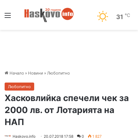
Меню
℃
31
Начало
»
Новини
»
Любопитно
Любопитно
Хасковлийка спечели чек за
2000 лв. от Лотарията на
НАП
Haskovo.info
20.07.2018 17:58
0
1 827