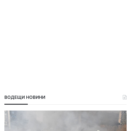
ВОДЕЩИ НОВИНИ
В
Х
п
а
о
с