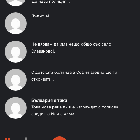
ще идва полиция...
Пълно е!...
Не вярвам да има нещо общо със село
Славяново!...
С детската болница в София заедно ще ги
откриват!...
Бълхария е така
Това нова река ли ще изграждат с толкова
средства Или с Хими...