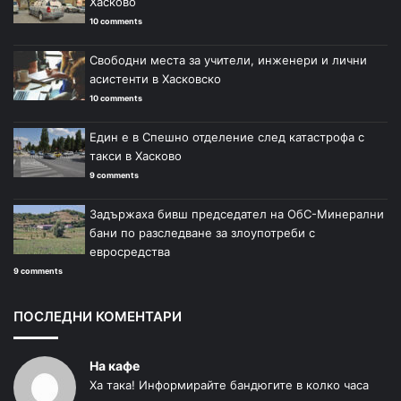
Хасково
10 comments
Свободни места за учители, инженери и лични
асистенти в Хасковско
10 comments
Един е в Спешно отделение след катастрофа с
такси в Хасково
9 comments
Задържаха бивш председател на ОбС-Минерални
бани по разследване за злоупотреби с
евросредства
9 comments
ПОСЛЕДНИ КОМЕНТАРИ
На кафе
Ха така! Информирайте бандюгите в колко часа