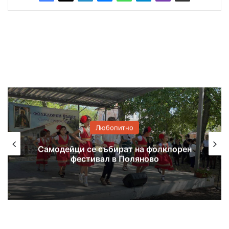
Любопитно
Самодейци се събират на фолклорен
фестивал в Поляново