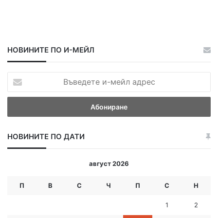
с
м
е
т
и
НОВИНИТЕ ПО И-МЕЙЛ
щ
а
В
ъ
в
е
д
е
НОВИНИТЕ ПО ДАТИ
т
е
и
август 2026
-
м
П
В
С
Ч
П
С
Н
е
й
1
2
л