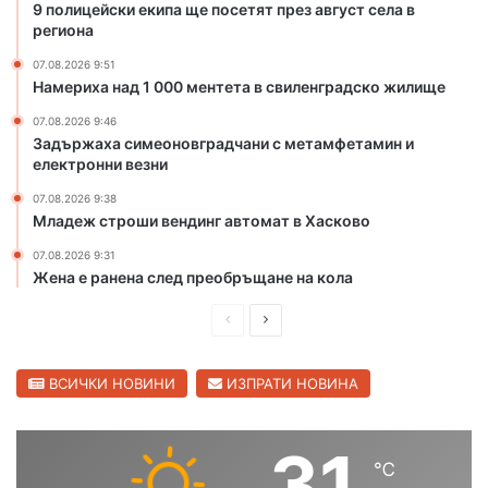
9 полицейски екипа ще посетят през август села в
т
н
региона
е
а
п
л
07.08.2026 9:51
Намериха над 1 000 ментета в свиленградско жилище
о
н
л
а
07.08.2026 9:46
у
т
Задържаха симеоновградчани с метамфетамин и
ч
а
електронни везни
и
и
07.08.2026 9:38
х
з
Младеж строши вендинг автомат в Хасково
а
л
п
о
07.08.2026 9:31
р
ж
Жена е ранена след преобръщане на кола
е
б
д
а
П
С
п
„
р
л
и
З
е
е
ВСИЧКИ НОВИНИ
ИЗПРАТИ НОВИНА
с
а
а
б
д
д
н
р
и
в
31
и
а
℃
ш
а
я
в