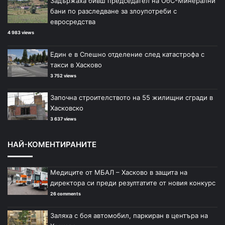
Задържаха бивш председател на ОбС-Минерални
бани по разследване за злоупотреби с
евросредства
4 983 views
Един е в Спешно отделение след катастрофа с
такси в Хасково
3 752 views
Започна строителството на 55 жилищни сгради в
Хасковско
3 637 views
НАЙ-КОМЕНТИРАНИТЕ
Медиците от МБАЛ – Хасково в защита на
директора си преди резултатите от новия конкурс
26 comments
Заляха с боя автомобил, паркиран в центъра на