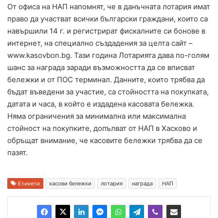
От офиса на НАП напомнят, че в данъчната лотария имат
право да участват всички български граждани, които са
навършили 14 г. и регистрират фискалните си бонове в
интернет, на специално създадения за целта сайт –
www.kasovbon.bg. Тази година Лотарията дава по-голям
шанс за награда заради възможността да се вписват
бележки и от ПОС терминал. Данните, които трябва да
бъдат въведени за участие, са стойността на покупката,
датата и часа, в който е издадена касовата бележка.
Няма ограничения за минимална или максимална
стойност на покупките, допълват от НАП в Хасково и
обръщат внимание, че касовите бележки трябва да се
пазят.
Етикети
касови бележки
лотария
награда
НАП