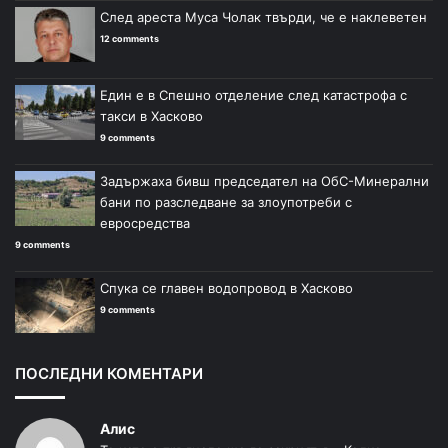
След ареста Муса Чолак твърди, че е наклеветен
12 comments
Един е в Спешно отделение след катастрофа с
такси в Хасково
9 comments
Задържаха бивш председател на ОбС-Минерални
бани по разследване за злоупотреби с
евросредства
9 comments
Спука се главен водопровод в Хасково
9 comments
ПОСЛЕДНИ КОМЕНТАРИ
Алис