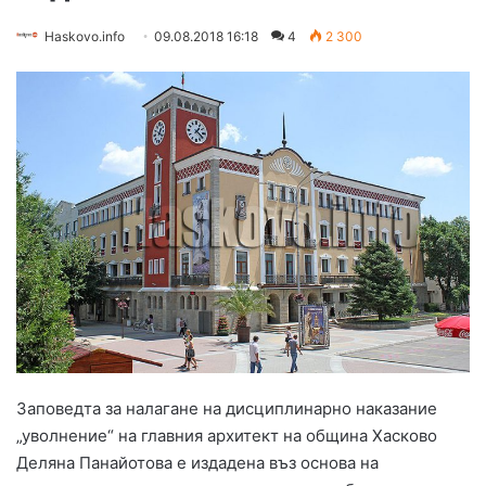
Haskovo.info
09.08.2018 16:18
4
2 300
Заповедта за налагане на дисциплинарно наказание
„уволнение“ на главния архитект на община Хасково
Деляна Панайотова е издадена въз основа на