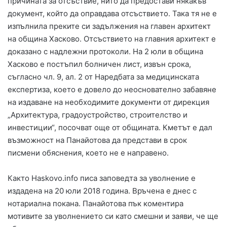
причината за отсъствие, нито да предостави някакъв
документ, който да оправдава отсъствието. Така тя не е
изпълнила преките си задължения на главен архитект
на община Хасково. Отсъствието на главния архитект е
доказано с надлежни протоколи. На 2 юли в община
Хасково е постъпил болничен лист, извън срока,
съгласно чл. 9, ал. 2 от Наредбата за медицинската
експертиза, което е довело до неоснователно забавяне
на издаване на необходимите документи от дирекция
„Архитектура, градоустройство, строителство и
инвестиции“, посочват още от общината. Кметът е дал
възможност на Панайотова да представи в срок
писмени обяснения, което не е направено.
Както Haskovo.info писа заповедта за уволнение е
издадена на 20 юли 2018 година. Връчена е днес с
нотариална покана. Панайотова пък коментира
мотивите за уволнението си като смешни и заяви, че ще