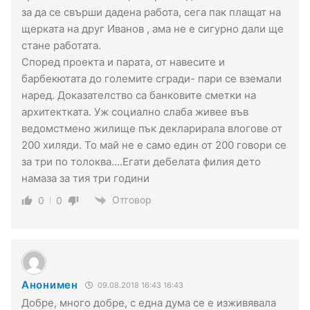
за да се свърши дадена работа, сега пак плащат на
щерката на друг Иванов , ама не е сигурно дали ще
стане работата.
Според проекта и парата, от навесите и
барбекютата до големите сгради- пари се вземали
наред. Доказателство са банковите сметки на
архитектката. Уж социално слаба живее във
ведомстмено жилище пък декларирала влогове от
200 хиляди. То май не е само един от 200 говори се
за три по толоква….Егати дебелата филия дето
намаза за тия три години
Отговор
0
0
Анонимен
09.08.2018 16:43 16:43
Добре, много добре, с една дума се е изживявала