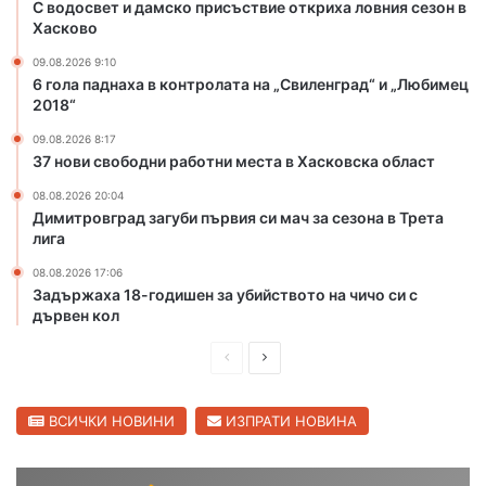
С водосвет и дамско присъствие откриха ловния сезон в
е
е
Хасково
ж
о
а
т
09.08.2026 9:10
6 гола паднаха в контролата на „Свиленград“ и „Любимец
з
к
2018“
а
р
у
и
09.08.2026 8:17
б
х
37 нови свободни работни места в Хасковска област
и
а
08.08.2026 20:04
й
л
Димитровград загуби първия си мач за сезона в Трета
с
о
лига
т
в
в
н
08.08.2026 17:06
о
и
Задържаха 18-годишен за убийството на чичо си с
т
я
дървен кол
о
с
н
П
С
е
а
з
р
л
ч
о
е
е
ВСИЧКИ НОВИНИ
ИЗПРАТИ НОВИНА
и
н
ч
д
д
в
о
Х
и
в