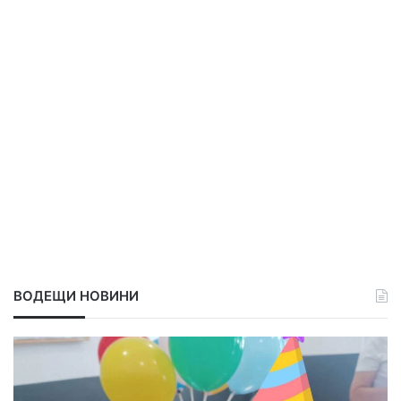
ВОДЕЩИ НОВИНИ
П
С
о
в
в
о