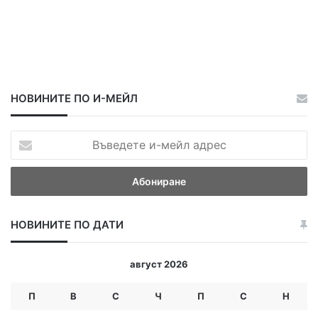
НОВИНИТЕ ПО И-МЕЙЛ
В
ъ
в
е
д
е
НОВИНИТЕ ПО ДАТИ
т
е
и
август 2026
-
м
П
В
С
Ч
П
С
Н
е
й