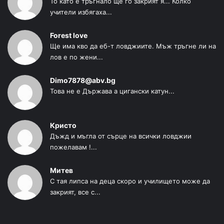
То като е тръгнало ще го закрият я... Колко
учители избягаха...
Forest love
Ще има кво да еб-т ловджиите. Мъж тръгне ли на
лов е по жени...
Dimo7878@abv.bg
Това не е Държава а цигански катун...
Кристо
Дъжд и мъгла от сърце на всички ловджии
пожелавам !...
Митев
С тая липса на деца скоро и училището може да
закрият, все с...