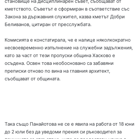
становище на дисциплинарен съвет, съобщават от
кметството. Съветът е сформиран в съответствие със
Закона за държавния служител, казва кметът Добри
Беливанов, цитиран от пресслужбата.
Комисията е констатирала, че е налице няколкократно
несвоевременно изпълнение на служебни задължения,
като за част от тези пропуски община Хасково е
осъдена. Освен това необосновано са забавяни
преписки отново по вина на главния архитект,
съобщават от общината.
Така също Панайотова не се е явила на работа от 18 юни
до 2 юли без да уведоми прекия си ръководител за