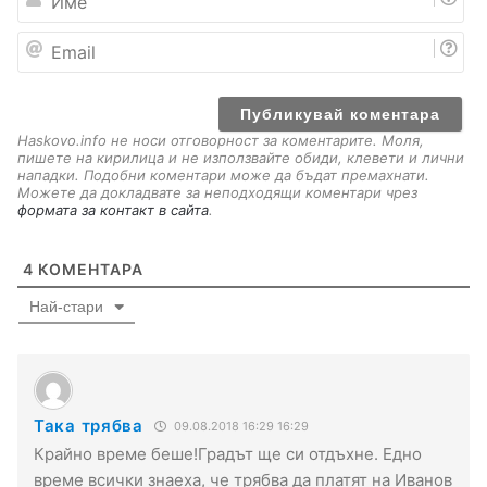
м
е
E
m
a
i
l
Haskovo.info не носи отговорност за коментарите. Моля,
пишете на кирилица и не използвайте обиди, клевети и лични
нападки. Подобни коментари може да бъдат премахнати.
Можете да докладвате за неподходящи коментари чрез
формата за контакт в сайта
.
4
КОМЕНТАРА
Най-стари
Така трябва
09.08.2018 16:29 16:29
Крайно време беше!Градът ще си отдъхне. Едно
време всички знаеха, че трябва да платят на Иванов