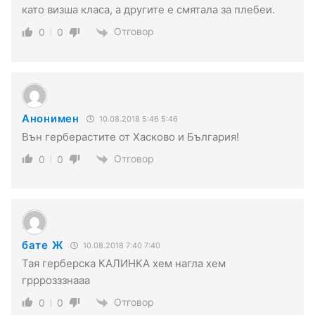
като визша класа, а другите е смятала за плебеи.
Отговор
0
0
Анонимен
10.08.2018 5:46 5:46
Вън герберастите от Хасково и България!
Отговор
0
0
бате Ж
10.08.2018 7:40 7:40
Тая герберска КАЛИНКА хем нагла хем
грррозззнааа
Отговор
0
0