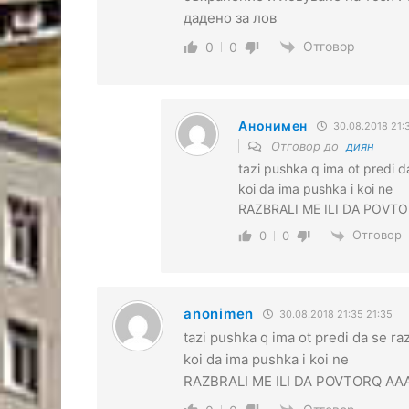
дадено за лов
Отговор
0
0
Анонимен
30.08.2018 21:
Отговор до
диян
tazi pushka q ima ot predi da
koi da ima pushka i koi ne
RAZBRALI ME ILI DA POVT
Отговор
0
0
anonimen
30.08.2018 21:35 21:35
tazi pushka q ima ot predi da se raz
koi da ima pushka i koi ne
RAZBRALI ME ILI DA POVTORQ AA