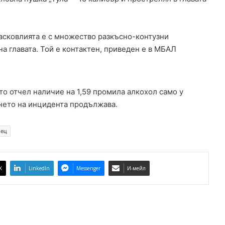
л
е
щ
хасковлията е с множество разкъсно-контузни
е
а главата. Той е контактен, приведен е в МБАЛ
„
б
ъ
р
то отчел наличие на 1,59 промила алкохол само у
к
ането на инцидента продължава.
а
т
“
иец
л
ю
т
е
X
LinkedIn
Messenger
И-мейл
н
и
ц
а
и