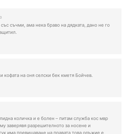
43
със съчми, ама нека браво на дядката, дано не го
защитил.
и кофата на оня селски бек кметя Бойчев.
алидна количка и е болен – питам служба кос мвр
 му заверявя разрешителното за носене и
 тук има превишаване на правата това оръжие е