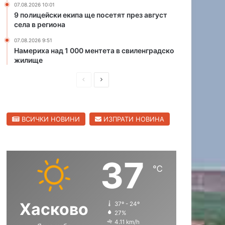
07.08.2026 10:01
а
9 полицейски екипа ще посетят през август
н
села в региона
я
07.08.2026 9:51
в
Намериха над 1 000 ментета в свиленградско
а
жилище
т
а
П
С
в
р
а
л
р
е
е
и
ВСИЧКИ НОВИНИ
ИЗПРАТИ НОВИНА
д
д
и
и
п
в
о
ш
а
с
37
н
щ
е
℃
а
л
а
а
с
с
т
Хасково
37º - 24º
т
т
а
27%
р
р
4.11 km/h