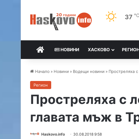
37
НАЧАЛО
НОВИНИ
ХАСКОВО
РЕГИО
Начало
»
Новини
»
Водещи новини
»
Простреляха с
Регион
Простреляха с л
главата мъж в Т
Haskovo.info
30.08.2018 9:58