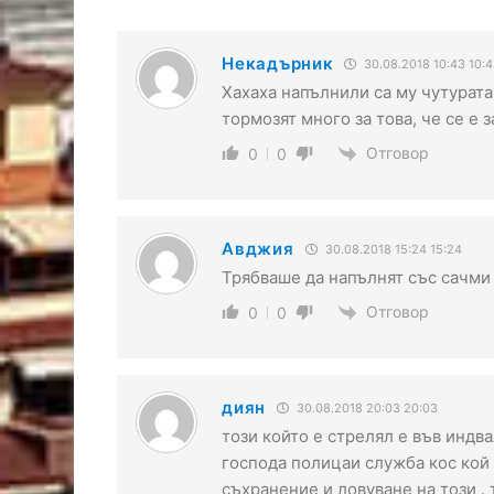
Некадърник
30.08.2018 10:43 10:
Хахаха напълнили са му чутурата 
тормозят много за това, че се е 
Отговор
0
0
Авджия
30.08.2018 15:24 15:24
Трябваше да напълнят със сачми 
Отговор
0
0
диян
30.08.2018 20:03 20:03
този който е стрелял е във индв
господа полицаи служба кос кой
съхранение и ловуване на този .