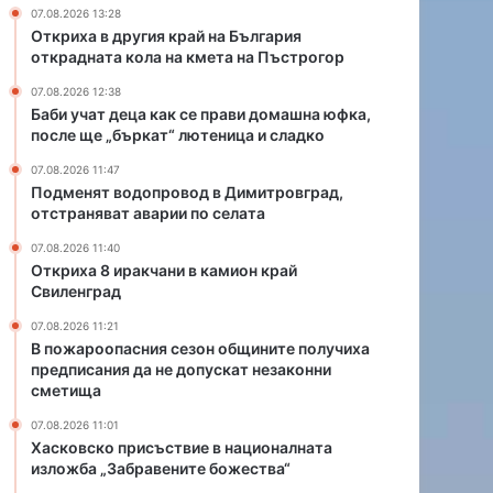
в
07.08.2026 13:28
о
Откриха в другия край на България
д
открадната кола на кмета на Пъстрогор
в
07.08.2026 12:38
Д
Баби учат деца как се прави домашна юфка,
и
после ще „бъркат“ лютеница и сладко
м
и
07.08.2026 11:47
т
Подменят водопровод в Димитровград,
отстраняват аварии по селата
р
о
07.08.2026 11:40
в
Откриха 8 иракчани в камион край
г
Свиленград
р
07.08.2026 11:21
а
В пожароопасния сезон общините получиха
д
предписания да не допускат незаконни
,
сметища
о
т
07.08.2026 11:01
с
Хасковско присъствие в националната
изложба „Забравените божества“
т
р