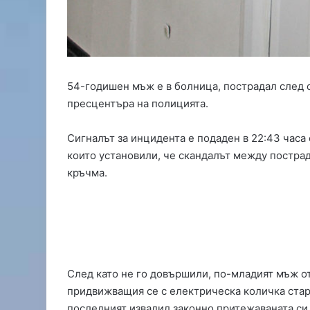
е
р
з
а
о
й
н
н
о
а
б
Б
54-годишен мъж е в болница, пострадал след с
щ
ъ
пресцентъра на полицията.
и
л
н
г
и
а
Сигналът за инцидента е подаден в 22:43 часа 
т
р
които установили, че скандалът между пострад
е
и
кръчма.
п
я
о
о
л
т
у
к
ч
р
и
а
х
д
След като не го довършили, по-младият мъж о
а
н
придвижващия се с електрическа количка стар
п
а
последният извадил законно притежаваната си л
р
т