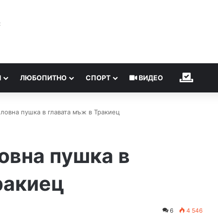
℃
Н
ЛЮБОПИТНО
СПОРТ
ВИДЕО
ИЗБОР
 ловна пушка в главата мъж в Тракиец
овна пушка в
ракиец
6
4 546