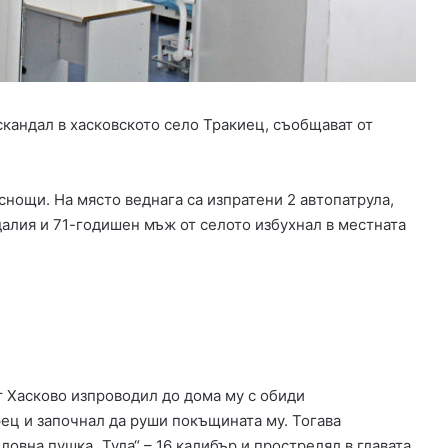
с
е
п
р
а
в
кандал в хасковското село Тракиец, съобщават от
и
д
о
м
снощи. На място веднага са изпратени 2 автопатрула,
а
алия и 71-годишен мъж от селото избухнал в местната
ш
н
а
ю
ф
к
а
,
т Хасково изпроводил до дома му с обиди
п
ец и започнал да руши покъщината му. Тогава
о
овна пушка „Тула“ – 16 калибър и прострелял в главата
с