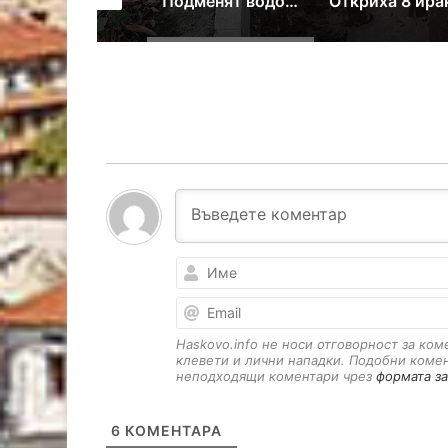
Откриха в другия край на България открадната кола на кмета на Пъстрогор
Подменят водопровод в Димитровград, отстраняват аварии по селата
Откриха 8 иракчани в камион край Свиленград
Haskovo.info не носи отговорност за ко
клевети и лични нападки. Подобни коме
неподходящи коментари чрез
формата за
6
КОМЕНТАРА