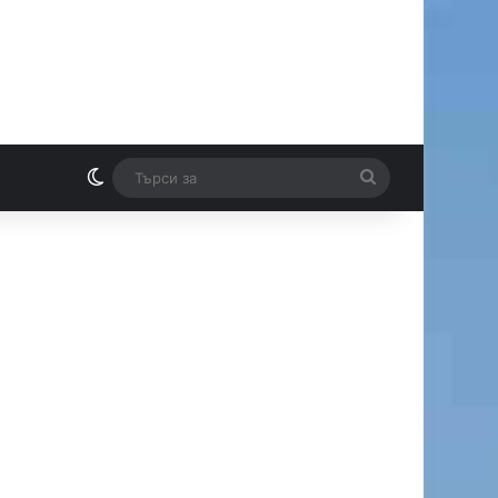
Switch skin
Търси
И
за