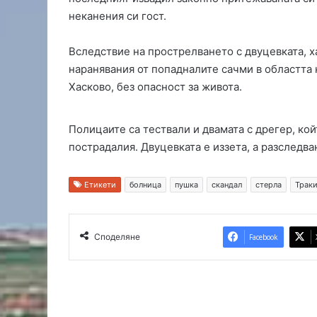
е
а
неканения си гост.
д
к
п
о
Вследствие на прострелването с двуцевката, 
и
л
наранявания от попадналите сачми в областта н
с
а
Хасково, без опасност за живота.
а
н
н
а
и
к
Полицаите са тествали и двамата с дрегер, кой
я
м
пострадалия. Двуцевката е иззета, а разследв
д
е
а
т
н
а
Етикети
болница
пушка
скандал
стерла
Трак
е
н
д
а
о
П
п
ъ
Споделяне
Facebook
у
с
с
т
к
р
а
о
т
г