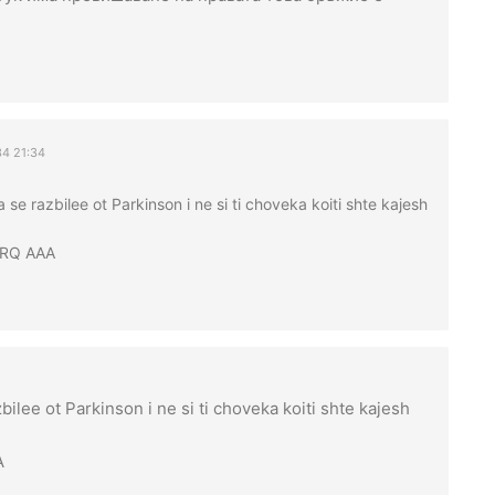
34 21:34
 se razbilee ot Parkinson i ne si ti choveka koiti shte kajesh
ORQ AAA
bilee ot Parkinson i ne si ti choveka koiti shte kajesh
A