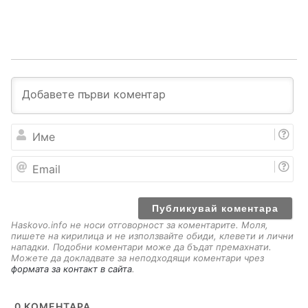
И
м
е
E
m
a
i
l
Haskovo.info не носи отговорност за коментарите. Моля,
пишете на кирилица и не използвайте обиди, клевети и лични
нападки. Подобни коментари може да бъдат премахнати.
Можете да докладвате за неподходящи коментари чрез
формата за контакт в сайта
.
0
КОМЕНТАРА