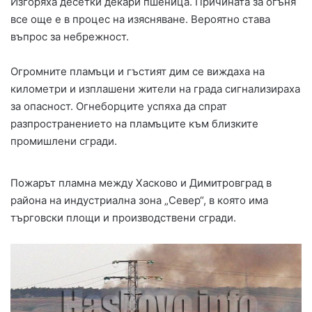
Изгоряха десетки декари пшеница. Причината за огъня
все още е в процес на изясняване. Вероятно става
въпрос за небрежност.
Огромните пламъци и гъстият дим се виждаха на
километри и изплашени жители на града сигнализираха
за опасност. Огнеборците успяха да спрат
разпространението на пламъците към близките
промишлени сгради.
Пожарът пламна между Хасково и Димитровград в
района на индустриална зона „Север“, в която има
търговски площи и производствени сгради.