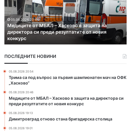
и
д
т
ъ
р
л
о
ж
в
а
05.08.2026 19:13
Димитровград отново стана бригадирска
г
в
столица
р
а
а
и
д
з
ПОСЛЕДНИТЕ НОВИНИ
о
м
т
е
н
с
05.08.2026 20:54
о
т
Трима са под въпрос за първия шампионатен мач на ОФК
в
в
„Хасково“
о
а
05.08.2026 20:46
с
н
Медиците от МБАЛ – Хасково в защита на директора си
т
е
преди резултатите от новия конкурс
а
т
н
о
05.08.2026 19:13
а
н
Димитровград отново стана бригадирска столица
б
а
05.08.2026 19:01
р
х