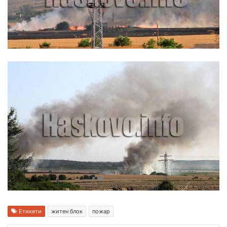
Етикети
житен блок
пожар