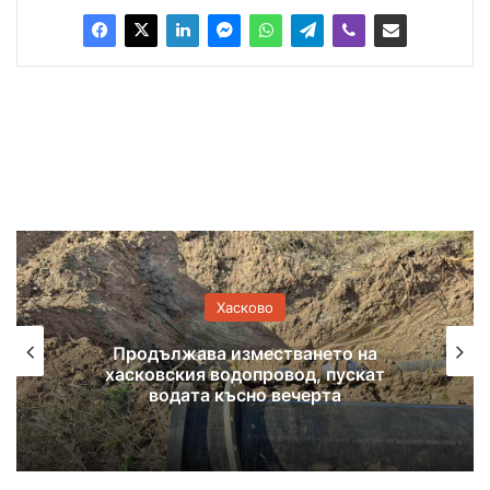
Хасково
3 към 1 са починалите спрямо
новородените в Хасковска област