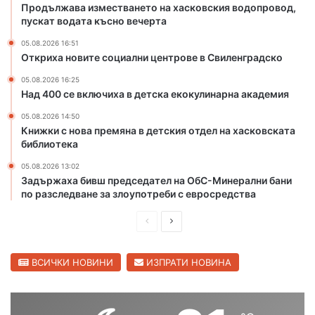
Продължава изместването на хасковския водопровод,
и
а
пускат водата късно вечерта
г
с
а
к
05.08.2026 16:51
Откриха новите социални центрове в Свиленградско
д
о
и
в
05.08.2026 16:25
р
с
Над 400 се включиха в детска екокулинарна академия
с
к
к
и
05.08.2026 14:50
Книжки с нова премяна в детския отдел на хасковската
а
я
библиотека
с
в
т
о
05.08.2026 13:02
о
д
Задържаха бивш председател на ОбС-Минерални бани
л
о
по разследване за злоупотреби с евросредства
и
п
ц
р
П
С
а
о
р
л
в
е
е
ВСИЧКИ НОВИНИ
ИЗПРАТИ НОВИНА
о
д
д
д
,
и
в
п