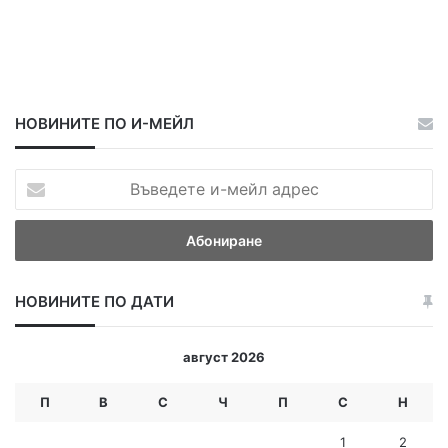
т
а
НОВИНИТЕ ПО И-МЕЙЛ
В
ъ
в
е
д
е
НОВИНИТЕ ПО ДАТИ
т
е
и
август 2026
-
м
П
В
С
Ч
П
С
Н
е
й
1
2