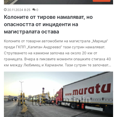
20.11.2024 8:25
0
Колоните от тирове намаляват, но
опасността от инциденти на
магистралата остава
Колоните от товарни автомобили на магистрала „Марица“
преди ГКПП „Капитан Андреево“ тази сутрин намаляват.
Струпването на камиони започва на около 20 км от
границата. Вчера в пиковите моменти опашките стигаха 40
км между Любимец и Харманли. Тази сутрин те започват…