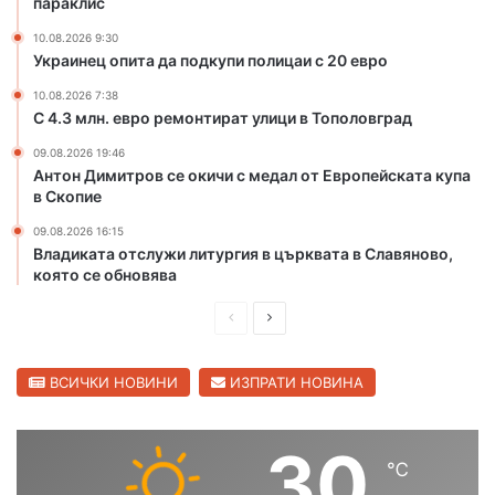
параклис
д
ц
и
10.08.2026 9:30
а
Украинец опита да подкупи полицаи с 20 евро
п
т
о
а
10.08.2026 7:38
с
,
С 4.3 млн. евро ремонтират улици в Тополовград
е
о
09.08.2026 19:46
л
б
Антон Димитров се окичи с медал от Европейската купа
а
р
в Скопие
т
а
а
х
09.08.2026 16:15
,
а
Владиката отслужи литургия в църквата в Славяново,
с
п
която се обновява
и
а
г
П
С
р
н
а
р
л
а
к
е
е
ВСИЧКИ НОВИНИ
ИЗПРАТИ НОВИНА
л
л
з
д
д
и
а
с
и
в
30
н
℃
ш
а
а