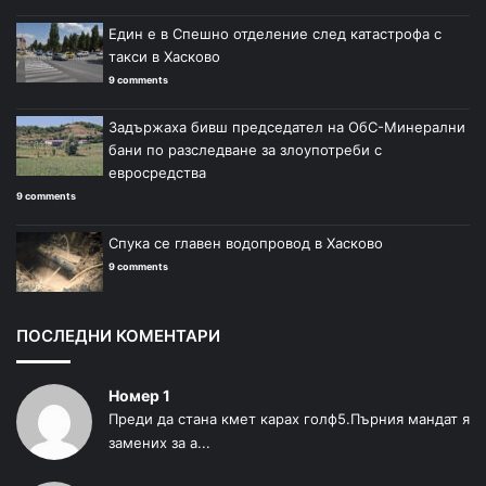
Един е в Спешно отделение след катастрофа с
такси в Хасково
9 comments
Задържаха бивш председател на ОбС-Минерални
бани по разследване за злоупотреби с
евросредства
9 comments
Спука се главен водопровод в Хасково
9 comments
ПОСЛЕДНИ КОМЕНТАРИ
Номер 1
Преди да стана кмет карах голф5.Пърния мандат я
замених за а...