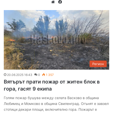
We
Fa
bsi
ce
te
bo
ok
Регион
20.06.2025 16:43
0
1 357
Вятърът прати пожар от житен блок в
гора, гасят 9 екипа
Голям пожар бушува между селата Васково в община
Любимец и Момково в община Свиленград. Огънят е завзел
стотици декари площи, включително гора. Пожарът е