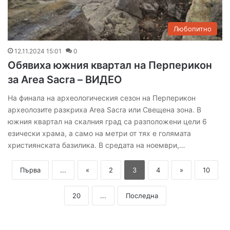
Любопитно
12.11.2024 15:01
0
Обявиха южния квартал на Перперикон
за Area Sacra – ВИДЕО
На финала на археологическия сезон на Перперикон
археолозите разкриха Area Sacra или Свещена зона. В
южния квартал на скалния град са разположени цели 6
езически храма, а само на метри от тях е голямата
християнската базилика. В средата на ноември,…
Първа
...
«
2
3
4
»
10
20
...
Последна