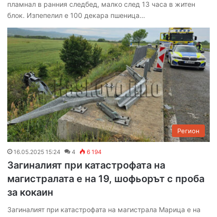
пламнал в ранния следбед, малко след 13 часа в житен
блок. Изпепелил е 100 декара пшеница…
Регион
16.05.2025 15:24
4
6 194
Загиналият при катастрофата на
магистралата е на 19, шофьорът с проба
за кокаин
Загиналият при катастрофата на магистрала Марица е на