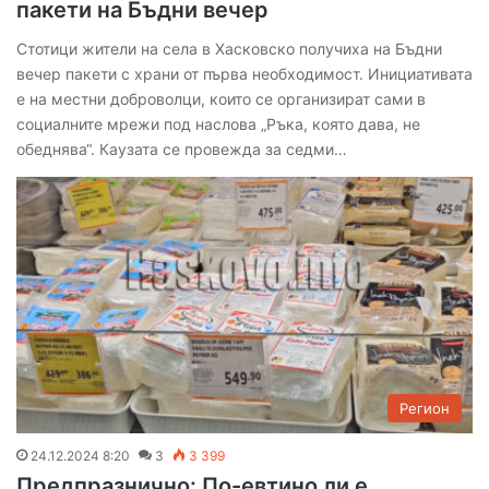
пакети на Бъдни вечер
Стотици жители на села в Хасковско получиха на Бъдни
вечер пакети с храни от първа необходимост. Инициативата
е на местни доброволци, които се организират сами в
социалните мрежи под наслова „Ръка, която дава, не
обеднява“. Каузата се провежда за седми…
Регион
24.12.2024 8:20
3
3 399
Предпразнично: По-евтино ли е