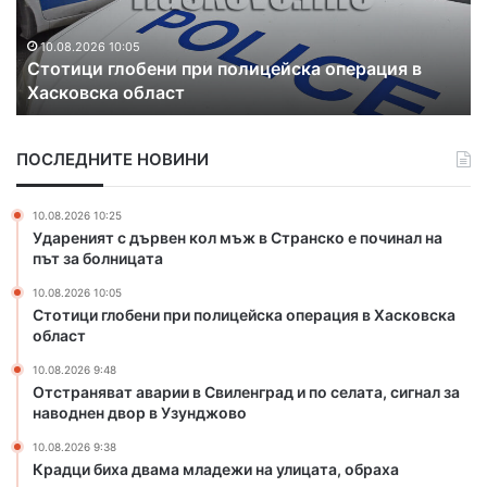
а
и
н
б
я
и
10.08.2026 9:48
Отстраняват аварии в Свиленград и по селата,
в
х
сигнал за наводнен двор в Узунджово
а
а
т
д
а
в
ПОСЛЕДНИТЕ НОВИНИ
в
а
а
м
р
а
10.08.2026 10:25
и
м
Удареният с дървен кол мъж в Странско е починал на
и
л
път за болницата
в
а
10.08.2026 10:05
С
д
Стотици глобени при полицейска операция в Хасковска
в
е
област
и
ж
л
и
10.08.2026 9:48
е
н
Отстраняват аварии в Свиленград и по селата, сигнал за
н
наводнен двор в Узунджово
а
г
у
10.08.2026 9:38
р
л
Крадци биха двама младежи на улицата, обраха
а
и