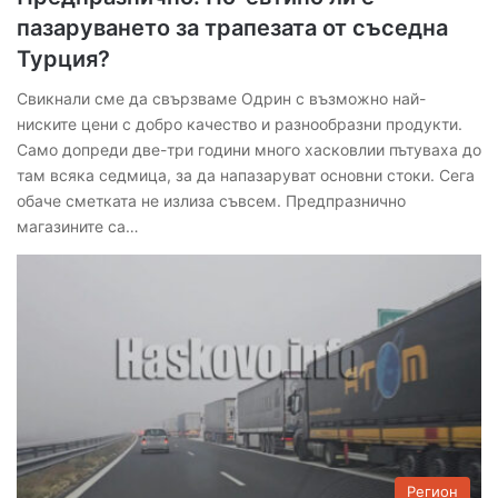
пазаруването за трапезата от съседна
Турция?
Свикнали сме да свързваме Одрин с възможно най-
ниските цени с добро качество и разнообразни продукти.
Само допреди две-три години много хасковлии пътуваха до
там всяка седмица, за да напазаруват основни стоки. Сега
обаче сметката не излиза съвсем. Предпразнично
магазините са…
Регион