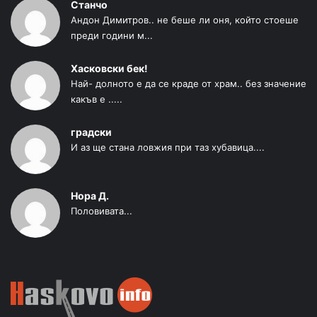
Станчо
Андон Димитров.. не беше ли оня, който стоеше
преди години м...
Хасковски бек!
Най- долното е да се краде от храм.. без значение
какъв е .....
градски
И аз ще стана ловжия при таз хубавица....
Нора Д.
Половивата...