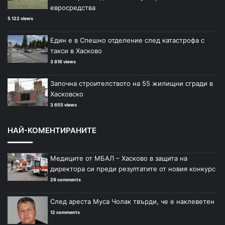
евросредства
5 122 views
Един е в Спешно отделение след катастрофа с
такси в Хасково
3 816 views
Започна строителството на 55 жилищни сгради в
Хасковско
3 655 views
НАЙ-КОМЕНТИРАНИТЕ
Медиците от МБАЛ – Хасково в защита на
директора си преди резултатите от новия конкурс
29 comments
След ареста Муса Чолак твърди, че е наклеветен
12 comments