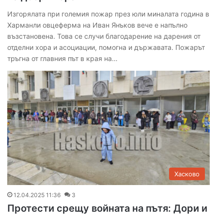
Изгорялата при големия пожар през юли миналата година в
Харманли овцеферма на Иван Янъков вече е напълно
възстановена. Това се случи благодарение на дарения от
отделни хора и асоциации, помогна и държавата. Пожарът
тръгна от главния път в края на…
Хасково
12.04.2025 11:36
3
Протести срещу войната на пътя: Дори и