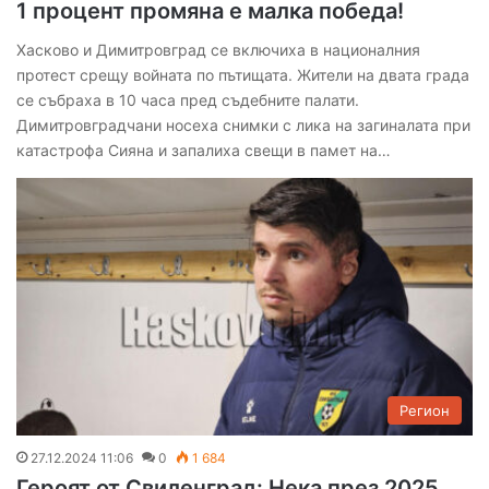
1 процент промяна е малка победа!
Хасково и Димитровград се включиха в националния
протест срещу войната по пътищата. Жители на двата града
се събраха в 10 часа пред съдебните палати.
Димитровградчани носеха снимки с лика на загиналата при
катастрофа Сияна и запалиха свещи в памет на…
Регион
27.12.2024 11:06
0
1 684
Героят от Свиленград: Нека през 2025