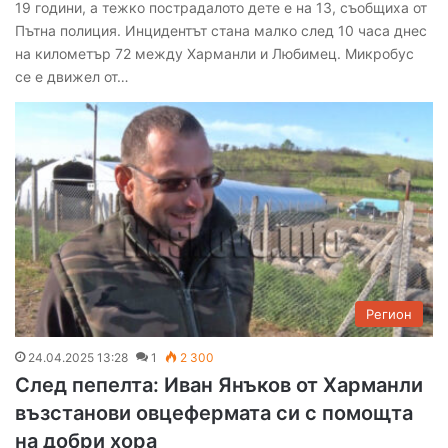
19 години, а тежко пострадалото дете е на 13, съобщиха от
Пътна полиция. Инцидентът стана малко след 10 часа днес
на километър 72 между Харманли и Любимец. Микробус
се е движел от…
Регион
24.04.2025 13:28
1
2 300
След пепелта: Иван Янъков от Харманли
възстанови овцефермата си с помощта
на добри хора