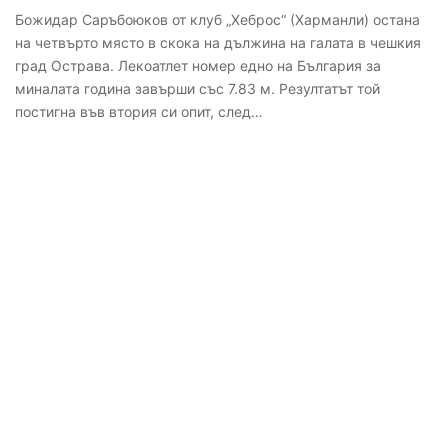
Божидар Саръбоюков от клуб „Хеброс“ (Харманли) остана
на четвърто място в скока на дължина на галата в чешкия
град Острава. Лекоатлет номер едно на България за
миналата година завърши със 7.83 м. Резултатът той
постигна във втория си опит, след…