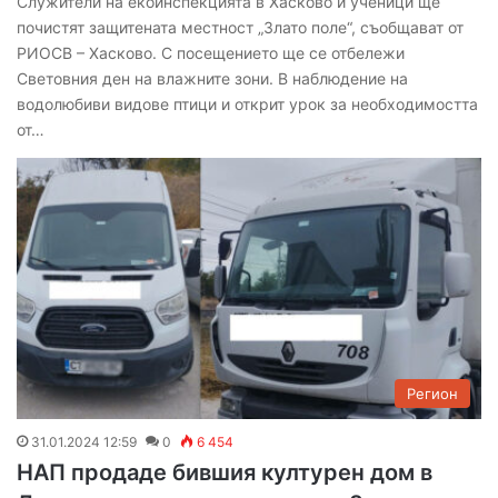
Служители на екоинспекцията в Хасково и ученици ще
почистят защитената местност „Злато поле“, съобщават от
РИОСВ – Хасково. С посещението ще се отбележи
Световния ден на влажните зони. В наблюдение на
водолюбиви видове птици и открит урок за необходимостта
от…
Регион
31.01.2024 12:59
0
6 454
НАП продаде бившия културен дом в