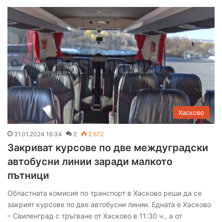
Хасково
31.01.2024 16:34
2
2 672
Закриват курсове по две междуградски
автобусни линии заради малкото
пътници
Областната комисия по транспорт в Хасково реши да се
закрият курсове по две автобусни линии. Едната е Хасково
– Свиленград с тръгване от Хасково в 11:30 ч., а от