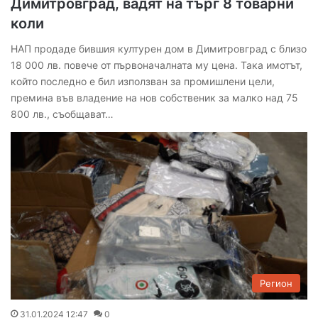
Димитровград, вадят на търг 8 товарни
коли
НАП продаде бившия културен дом в Димитровград с близо
18 000 лв. повече от първоначалната му цена. Така имотът,
който последно е бил използван за промишлени цели,
премина във владение на нов собственик за малко над 75
800 лв., съобщават…
Регион
31.01.2024 12:47
0