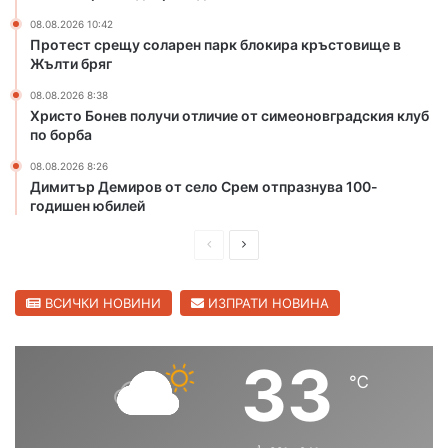
в
в
08.08.2026 10:42
ъ
Х
Протест срещу соларен парк блокира кръстовище в
р
а
Жълти бряг
т
с
08.08.2026 8:38
о
к
Христо Бонев получи отличие от симеоновградския клуб
м
о
по борба
я
в
с
с
08.08.2026 8:26
т
к
Димитър Демиров от село Срем отпразнува 100-
о
о
годишен юбилей
н
а
П
С
С
р
л
в
е
е
ВСИЧКИ НОВИНИ
ИЗПРАТИ НОВИНА
е
т
д
д
о
и
в
33
в
℃
ш
а
н
о
н
щ
т
а
а