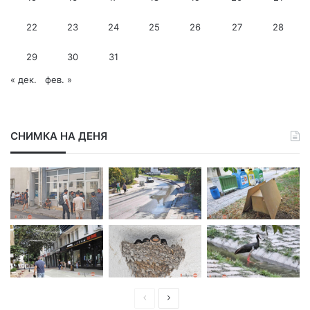
е
с
22
23
24
25
26
27
28
29
30
31
« дек.
фев. »
СНИМКА НА ДЕНЯ
П
С