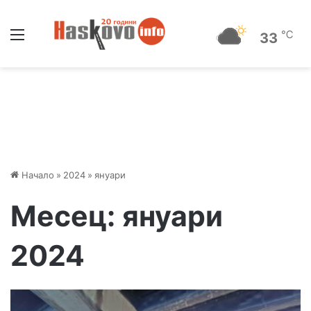
Меню
℃
33
Начало
»
2024
»
януари
Месец:
януари
2024