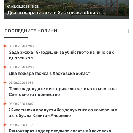
Тенис надеждите с историческо четвърто място
е
а
на Световното първенство
ж
т
д
в
и
о
ПОСЛЕДНИТЕ НОВИНИ
т
д
е
о
с
п
08.08.2026 17:06
и
р
Задържаха 18-годишен за убийството на чичо си с
с
о
дървен кол
т
в
08.08.2026 16:38
о
о
Два пожара гасиха в Хасковска област
р
д
и
и
08.08.2026 15:51
ч
п
Тенис надеждите с историческо четвърто място на
е
о
Световното първенство
с
с
08.08.2026 13:02
к
е
Животински продукти без документи са намерени в
о
л
автобус на Капитан Андреево
ч
а
е
т
08.08.2026 11:03
Ремонтират водопроводи по селата в Хасковско
т
а