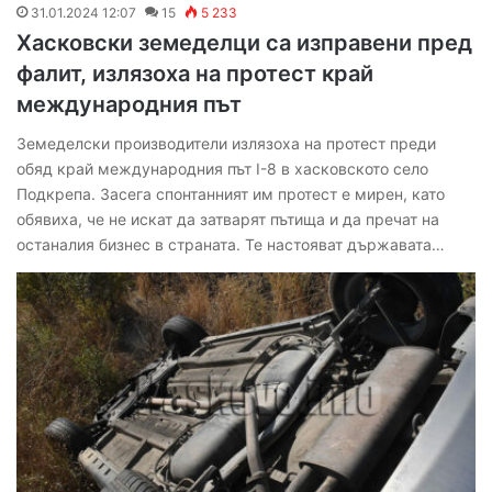
31.01.2024 12:07
15
5 233
Хасковски земеделци са изправени пред
фалит, излязоха на протест край
международния път
Земеделски производители излязоха на протест преди
обяд край международния път I-8 в хасковското село
Подкрепа. Засега спонтанният им протест е мирен, като
обявиха, че не искат да затварят пътища и да пречат на
останалия бизнес в страната. Те настояват държавата…