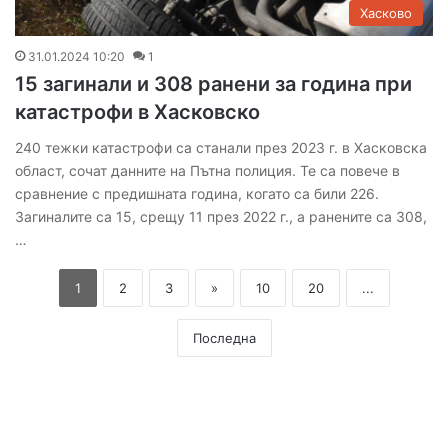
Хасково
31.01.2024 10:20
1
15 загинали и 308 ранени за година при
катастрофи в Хасковско
240 тежки катастрофи са станали през 2023 г. в Хасковска
област, сочат данните на Пътна полиция. Те са повече в
сравнение с предишната година, когато са били 226.
Загиналите са 15, срещу 11 през 2022 г., а ранените са 308,
…
1
2
3
»
10
20
...
Последна