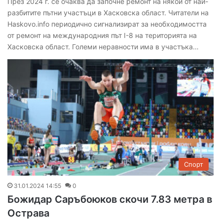
През 2024 г. се очаква да започне ремонт на някои от най-
разбитите пътни участъци в Хасковска област. Читатели на
Haskovo.info периодично сигнализират за необходимостта
от ремонт на международния път I-8 на територията на
Хасковска област. Големи неравности има в участъка…
Спорт
31.01.2024 14:55
0
Божидар Саръбоюков скочи 7.83 метра в
Острава