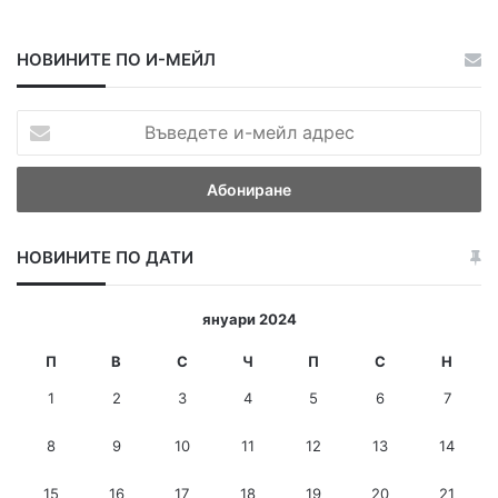
НОВИНИТЕ ПО И-МЕЙЛ
В
ъ
в
е
д
е
НОВИНИТЕ ПО ДАТИ
т
е
и
януари 2024
-
м
П
В
С
Ч
П
С
Н
е
1
2
3
4
5
6
7
й
л
8
9
10
11
12
13
14
а
д
15
16
17
18
19
20
21
р