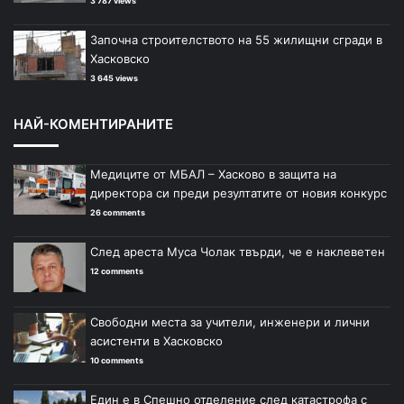
3 787 views
Започна строителството на 55 жилищни сгради в
Хасковско
3 645 views
НАЙ-КОМЕНТИРАНИТЕ
Медиците от МБАЛ – Хасково в защита на
директора си преди резултатите от новия конкурс
26 comments
След ареста Муса Чолак твърди, че е наклеветен
12 comments
Свободни места за учители, инженери и лични
асистенти в Хасковско
10 comments
Един е в Спешно отделение след катастрофа с