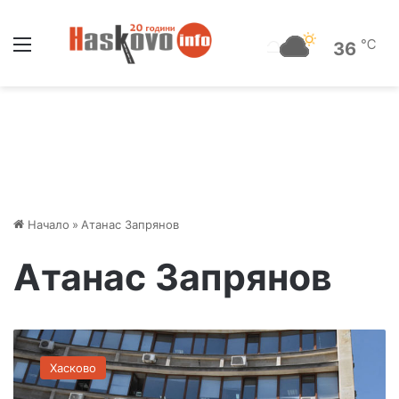
Меню
℃
36
Начало
»
Атанас Запрянов
Атанас Запрянов
Л
ю
Хасково
б
о