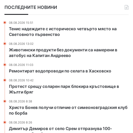
р
о
ПОСЛЕДНИТЕ НОВИНИ
о
д
д
о
у
п
08.08.2026 15:51
к
р
Тенис надеждите с историческо четвърто място на
т
о
Световното първенство
и
в
08.08.2026 13:02
б
о
Животински продукти без документи са намерени в
е
д
автобус на Капитан Андреево
з
и
д
п
08.08.2026 11:03
о
о
Ремонтират водопроводи по селата в Хасковско
к
с
08.08.2026 10:42
у
е
Протест срещу соларен парк блокира кръстовище в
м
л
Жълти бряг
е
а
н
т
08.08.2026 8:38
Христо Бонев получи отличие от симеоновградския клуб
т
а
по борба
и
в
с
Х
08.08.2026 8:26
а
а
Димитър Демиров от село Срем отпразнува 100-
н
с