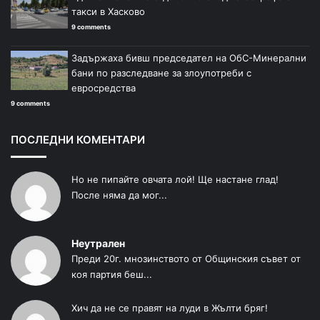
такси в Хасково
9 comments
Задържаха бивш председател на ОбС-Минерални
бани по разследване за злоупотреби с
евросредства
9 comments
ПОСЛЕДНИ КОМЕНТАРИ
Но не пипайте овчата лой! Ще настане глад!
После няма да мог...
Неутрален
Преди 20г. мнозинството от Общинския съвет от
коя партия беш...
Хич да не се правят на луди в Жълти бряг!