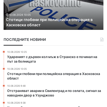
л
а
и
и
н
б
щ
я
и
10.08.2026 9:48
е
Отстраняват аварии в Свиленград и по селата,
в
х
„
сигнал за наводнен двор в Узунджово
а
а
З
т
д
а
а
в
р
ПОСЛЕДНИТЕ НОВИНИ
в
а
я
а
м
“
р
а
10.08.2026 10:25
и
м
Удареният с дървен кол мъж в Странско е починал на
и
л
път за болницата
в
а
10.08.2026 10:05
С
д
Стотици глобени при полицейска операция в Хасковска
в
е
област
и
ж
л
и
10.08.2026 9:48
е
н
Отстраняват аварии в Свиленград и по селата, сигнал за
н
наводнен двор в Узунджово
а
г
у
10.08.2026 9:38
р
л