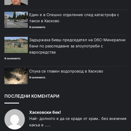
Един е в Спешно отделение след катастрофа с
такси в Хасково
9 comments
Задържаха бивш председател на ОбС-Минерални
бани по разследване за злоупотреби с
евросредства
9 comments
Спука се главен водопровод в Хасково
9 comments
ПОСЛЕДНИ КОМЕНТАРИ
Хасковски бек!
Най- долното е да се краде от храм.. без значение
какъв е .....