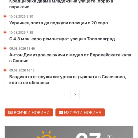
Крадци биха двама младежи на улицата, обраха
а
и
параклис
д
ц
и
10.08.2026 9:30
а
Украинец опита да подкупи полицаи с 20 евро
п
т
о
а
10.08.2026 7:38
с
,
С 4.3 млн. евро ремонтират улици в Тополовград
е
о
09.08.2026 19:46
л
б
Антон Димитров се окичи с медал от Европейската купа
а
р
в Скопие
т
а
а
х
09.08.2026 16:15
,
а
Владиката отслужи литургия в църквата в Славяново,
с
п
която се обновява
и
а
г
П
С
р
н
а
р
л
а
к
е
е
ВСИЧКИ НОВИНИ
ИЗПРАТИ НОВИНА
л
л
з
д
д
и
а
с
и
в
н
℃
ш
а