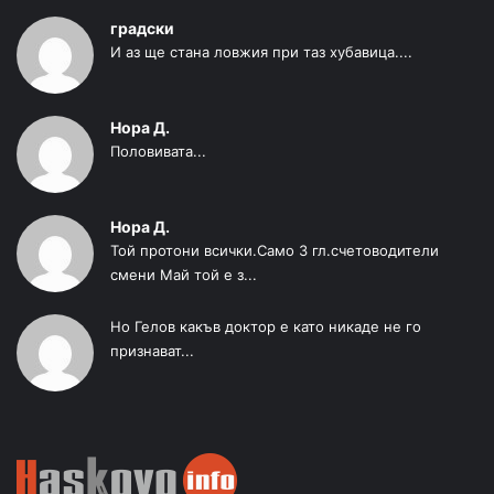
градски
И аз ще стана ловжия при таз хубавица....
Нора Д.
Половивата...
Нора Д.
Той протони всички.Само 3 гл.счетоводители
смени Май той е з...
Но Гелов какъв доктор е като никаде не го
признават...