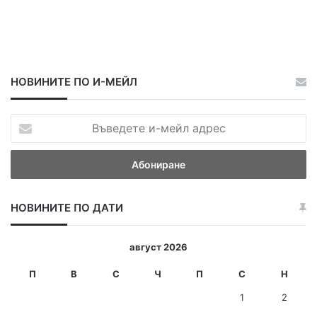
НОВИНИТЕ ПО И-МЕЙЛ
В
ъ
в
е
д
е
НОВИНИТЕ ПО ДАТИ
т
е
и
август 2026
-
м
П
В
С
Ч
П
С
Н
е
1
2
й
л