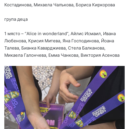
Костадинова, Михаела Чалъкова, Бориса Киркорова
група деца
1 място – “Alice in wonderland”, Айлис Исмаил, Ивана
Любенова, Крисия Митева, Яна Господинова, Йоана
Талева, Бианка Каварджиева, Стела Балканова,
Микаела Галончева, Емма Чанкова, Виктория Асенова