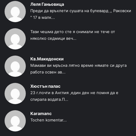
Леля Ганьовица
Преди да връхлети сушата на булевард ,, Раковски
" 17 в малк...
Тази чешма дето сте я снимали не тече от
няколко седмици веч...
Кв.Македонски
Мамави ви мръсна лятно време нямате си друга
работа освен ав...
Хюстън палас
23 г.почти в Англия ,един ден не помня да е
спирала водата.П...
Karamanc
Tochen komentar...