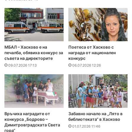
МБАЛ – Хасково е на
Поетеса от Хасково с
печалба, обявиха конкурс за
награда от национален
съвета на директорите
конкурс
09.07.2026 17:13
06.07.2026 12:26
Връчиха наградите от
Забавно начало на „Лято в
конкурса „Бодрово –
библиотеката“ в Хасково
Димитровградската Света
01.07.2026 11:46
гора“