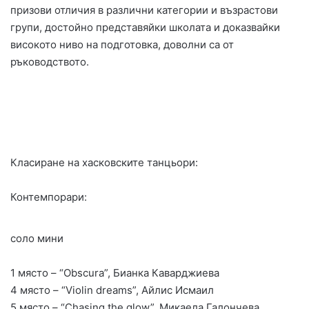
призови отличия в различни категории и възрастови
групи, достойно представяйки школата и доказвайки
високото ниво на подготовка, доволни са от
ръководството.
Класиране на хасковските танцьори:
Контемпорари:
соло мини
1 място – “Obscura”, Бианка Каварджиева
4 място – “Violin dreams”, Айлис Исмаил
5 място – “Chasing the glow”, Микаела Галончева