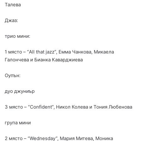
Талева
Джаз:
трио мини:
1 място – “All that jazz”, Емма Чанкова, Микаела
Галончева и Бианка Каварджиева
Оупън:
дуо джуниър
3 място – “Confident”, Никол Колева и Тония Любенова
група мини
2 място – “Wednesday”, Мария Митева, Моника