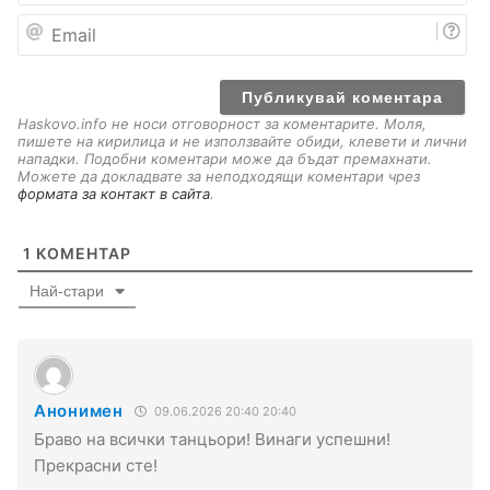
е
E
m
a
i
l
Haskovo.info не носи отговорност за коментарите. Моля,
пишете на кирилица и не използвайте обиди, клевети и лични
нападки. Подобни коментари може да бъдат премахнати.
Можете да докладвате за неподходящи коментари чрез
формата за контакт в сайта
.
1
КОМЕНТАР
Най-стари
Анонимен
09.06.2026 20:40 20:40
Браво на всички танцьори! Винаги успешни!
Прекрасни сте!