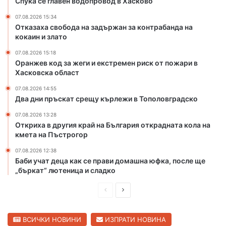
Спука се главен водопровод в Хасково
р
ъ
07.08.2026 15:34
е
л
Отказаха свобода на задържан за контрабанда на
м
г
кокаин и злато
е
а
н
р
07.08.2026 15:18
р
и
Оранжев код за жеги и екстремен риск от пожари в
и
я
Хасковска област
с
о
07.08.2026 14:55
к
т
Два дни пръскат срещу кърлежи в Тополовградско
о
к
т
р
07.08.2026 13:28
п
Откриха в другия край на България открадната кола на
а
кмета на Пъстрогор
о
д
ж
н
07.08.2026 12:38
а
а
Баби учат деца как се прави домашна юфка, после ще
р
т
„бъркат“ лютеница и сладко
и
а
в
к
П
С
Х
о
р
л
а
л
е
е
ВСИЧКИ НОВИНИ
ИЗПРАТИ НОВИНА
с
а