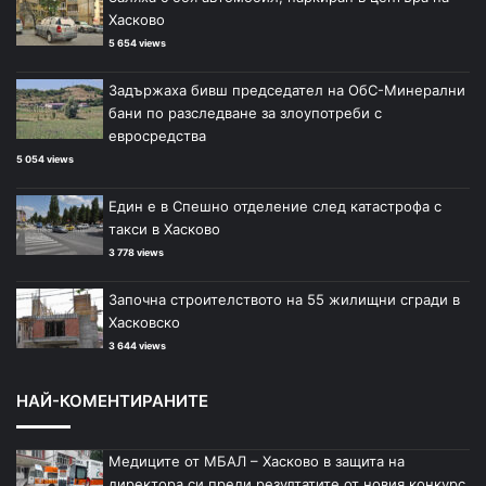
Хасково
5 654 views
Задържаха бивш председател на ОбС-Минерални
бани по разследване за злоупотреби с
евросредства
5 054 views
Един е в Спешно отделение след катастрофа с
такси в Хасково
3 778 views
Започна строителството на 55 жилищни сгради в
Хасковско
3 644 views
НАЙ-КОМЕНТИРАНИТЕ
Медиците от МБАЛ – Хасково в защита на
директора си преди резултатите от новия конкурс