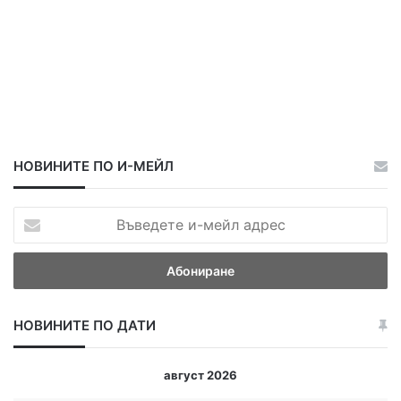
НОВИНИТЕ ПО И-МЕЙЛ
В
ъ
в
е
д
е
НОВИНИТЕ ПО ДАТИ
т
е
и
август 2026
-