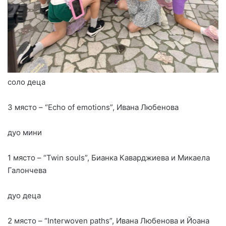
соло деца
3 място – “Echo of emotions”, Ивана Любенова
дуо мини
1 място – “Twin souls”, Бианка Каварджиева и Микаела
Галончева
дуо деца
2 място – “Interwoven paths”, Ивана Любенова и Йоана