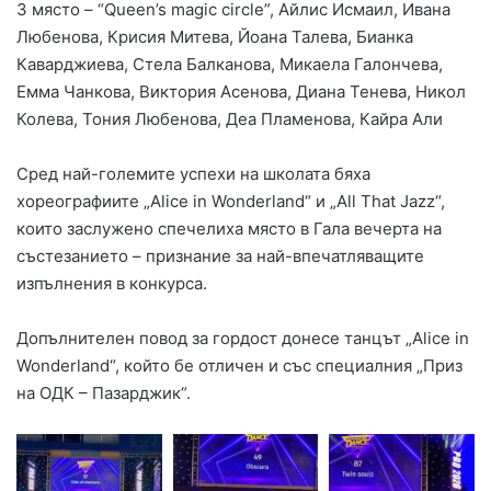
3 място – “Queen’s magic circle”, Айлис Исмаил, Ивана
Любенова, Крисия Митева, Йоана Талева, Бианка
Каварджиева, Стела Балканова, Микаела Галончева,
Емма Чанкова, Виктория Асенова, Диана Тенева, Никол
Колева, Тония Любенова, Деа Пламенова, Кайра Али
Сред най-големите успехи на школата бяха
хореографиите „Alice in Wonderland“ и „All That Jazz“,
които заслужено спечелиха място в Гала вечерта на
състезанието – признание за най-впечатляващите
изпълнения в конкурса.
Допълнителен повод за гордост донесе танцът „Alice in
Wonderland“, който бе отличен и със специалния „Приз
на ОДК – Пазарджик“.