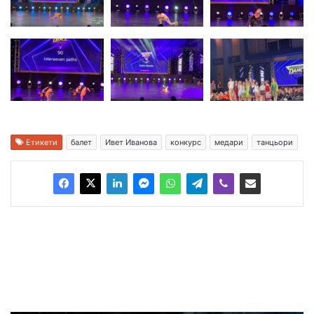
Етикети
балет
Ивет Иванова
конкурс
медари
танцьори