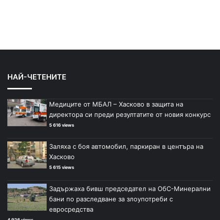
НАЙ-ЧЕТЕНИТЕ
Медиците от МБАЛ – Хасково в защита на
директора си преди резултатите от новия конкурс
5 616 views
Заляха с боя автомобил, паркиран в центъра на
Хасково
5 615 views
Задържаха бивш председател на ОбС-Минерални
бани по разследване за злоупотреби с
евросредства
4 926 views