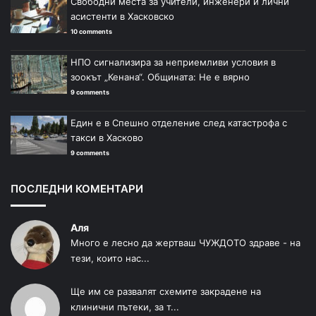
Свободни места за учители, инженери и лични
асистенти в Хасковско
10 comments
НПО сигнализира за неприемливи условия в
зоокът „Кенана“. Общината: Не е вярно
9 comments
Един е в Спешно отделение след катастрофа с
такси в Хасково
9 comments
ПОСЛЕДНИ КОМЕНТАРИ
Аля
Много е лесно да жертваш ЧУЖДОТО здраве - на
тези, които нас...
Ще им се развалят схемите закрадене на
клинични пътеки, за т...