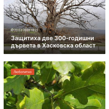
т
и
х
а
д
в
23.03.2026 18:22
е
Защитиха две 300-годишни
3
дървета в Хасковска област
0
0
-
г
О
о
щ
д
Любопитно
е
и
д
ш
в
н
е
и
з
д
а
ъ
щ
р