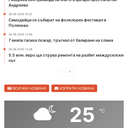
Андреево
н
г
а
а
06.08.2026 16:02
р
р
Самодейци се събират на фолклорен фестивал в
е
и
Поляново
к
п
06.08.2026 13:46
а
р
7 екипа гасиха пожар, тръгнал от балиране на слама
М
е
а
з
06.08.2026 13:08
р
К
5.5 млн. евро ще струва ремонта на разбит междуселски
и
а
път
ц
п
а
П
С
и
в
т
р
л
С
а
е
е
ВСИЧКИ НОВИНИ
ИЗПРАТИ НОВИНА
в
н
и
д
д
А
л
н
и
в
25
е
д
℃
ш
а
н
р
г
н
щ
е
р
е
а
а