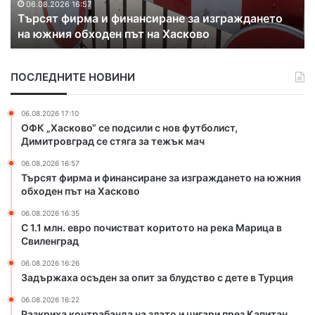
.
а
06.08.2026 16:35
С 1.1 млн. евро почистват коритото на река
е
к
Марица в Свиленград
в
о
р
н
о
т
ПОСЛЕДНИТЕ НОВИНИ
п
р
о
а
ч
б
06.08.2026 17:10
и
а
ОФК „Хасково“ се подсили с нов футболист,
с
н
Димитровград се стяга за тежък мач
т
д
06.08.2026 16:57
в
а
Търсят фирма и финансиране за изграждането на южния
а
н
обходен път на Хасково
т
а
к
з
06.08.2026 16:35
о
л
С 1.1 млн. евро почистват коритото на река Марица в
р
Свиленград
а
и
т
06.08.2026 16:26
т
о
Задържаха осъден за опит за блудство с дете в Турция
о
и
т
ц
06.08.2026 16:22
Разкриха контрабанда на злато и цигари през Капитан
о
и