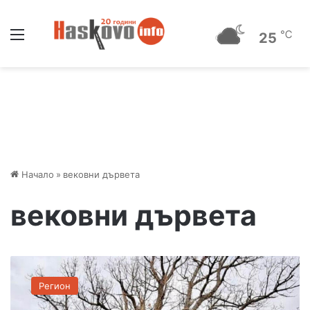
Меню
℃
25
Начало
»
вековни дървета
вековни дървета
З
а
Регион
щ
и