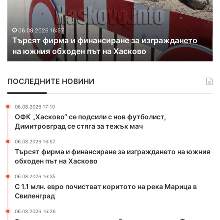
М
л
и
и
н
х
н
.
а
06.08.2026 16:35
е
С 1.1 млн. евро почистват коритото на река
е
к
р
Марица в Свиленград
в
о
а
р
н
л
о
т
н
ПОСЛЕДНИТЕ НОВИНИ
п
р
и
о
а
б
ч
б
06.08.2026 17:10
а
и
а
ОФК „Хасково“ се подсили с нов футболист,
н
с
н
Димитровград се стяга за тежък мач
и
т
д
06.08.2026 16:57
в
а
Търсят фирма и финансиране за изграждането на южния
а
н
обходен път на Хасково
т
а
к
з
06.08.2026 16:35
о
л
С 1.1 млн. евро почистват коритото на река Марица в
р
Свиленград
а
и
т
06.08.2026 16:26
т
о