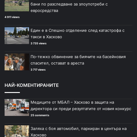
бани по разследване за злоупотреби с
евросредства
4 911 views
Един е в Спешно отделение след катастрофа с
такси в Хасково
3 735 views
По-тежко обвинение за биячите на басейновия
спасител, остават в ареста
3 717 views
НАЙ-КОМЕНТИРАНИТЕ
Медиците от МБАЛ – Хасково в защита на
директора си преди резултатите от новия конкурс
25 comments
Заляха с боя автомобил, паркиран в центъра на
Хасково