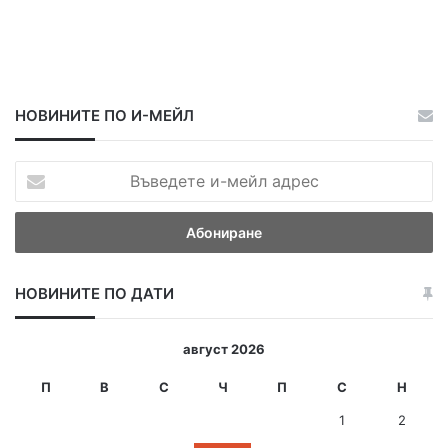
НОВИНИТЕ ПО И-МЕЙЛ
В
ъ
в
е
д
е
НОВИНИТЕ ПО ДАТИ
т
е
и
август 2026
-
м
П
В
С
Ч
П
С
Н
е
1
2
й
л