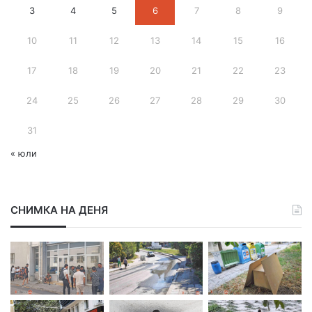
3
4
5
6
7
8
9
а
д
10
11
12
13
14
15
16
р
е
с
17
18
19
20
21
22
23
24
25
26
27
28
29
30
31
« юли
СНИМКА НА ДЕНЯ