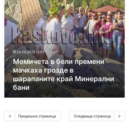
е
ч
т
и
а
в
в
н
б
и
е
т
л
е
и
д
п
н
14.09.2019 12:01
р
и
Момичета в бели премени
е
в
м
мачкаха грозде в
Х
е
а
шарапаните край Минерални
н
с
бани
и
к
м
о
а
в
ч
с
к
к
а
Предишна страница
Следваща страница
о
х
а