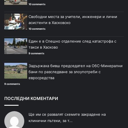
10 comments
Свободни места за учители, инженери и лични
асистенти в Хасковско
10 comments
Един е в Спешно отделение след катастрофа с
такси в Хасково
9 comments
Задържаха бивш председател на ОбС-Минерални
бани по разследване за злоупотреби с
евросредства
9 comments
ПОСЛЕДНИ КОМЕНТАРИ
Ще им се развалят схемите закрадене на
клинични пътеки, за т...