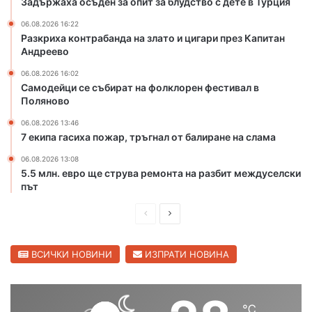
Задържаха осъден за опит за блудство с дете в Турция
о
и
т
ц
06.08.2026 16:22
Разкриха контрабанда на злато и цигари през Капитан
о
и
Андреево
н
г
а
а
06.08.2026 16:02
р
р
Самодейци се събират на фолклорен фестивал в
е
и
Поляново
к
п
06.08.2026 13:46
а
р
7 екипа гасиха пожар, тръгнал от балиране на слама
М
е
а
з
06.08.2026 13:08
р
К
5.5 млн. евро ще струва ремонта на разбит междуселски
и
а
път
ц
п
а
П
С
и
в
т
р
л
С
а
е
е
ВСИЧКИ НОВИНИ
ИЗПРАТИ НОВИНА
в
н
и
д
д
А
л
н
и
в
е
д
℃
ш
а