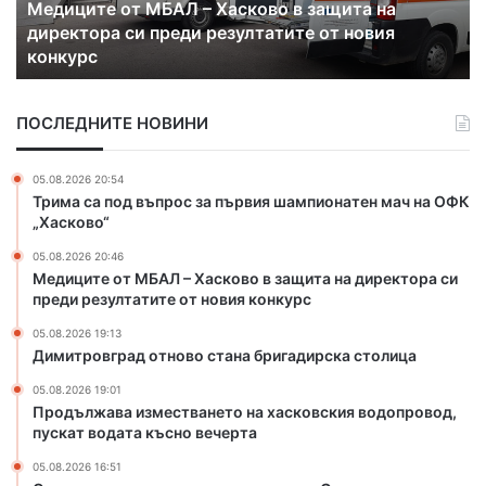
Медиците от МБАЛ – Хасково в защита на
е
в
ч
ч
директора си преди резултатите от новия
о
г
е
конкурс
т
р
в
М
а
а
Б
д
и
ПОСЛЕДНИТЕ НОВИНИ
А
о
Г
Л
т
у
–
н
н
05.08.2026 20:54
Х
о
ч
Трима са под въпрос за първия шампионатен мач на ОФК
а
в
е
„Хасково“
с
о
в
05.08.2026 20:46
к
с
а
Медиците от МБАЛ – Хасково в защита на директора си
о
т
в
преди резултатите от новия конкурс
в
а
л
о
н
и
05.08.2026 19:13
в
а
Димитровград отново стана бригадирска столица
с
з
б
т
05.08.2026 19:01
а
р
а
Продължава изместването на хасковския водопровод,
щ
и
т
пускат водата късно вечерта
и
г
а
т
а
05.08.2026 16:51