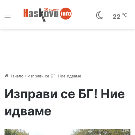
Меню
℃
22
Начало
»
Изправи се БГ! Ние идваме
Изправи се БГ! Ние
идваме
М