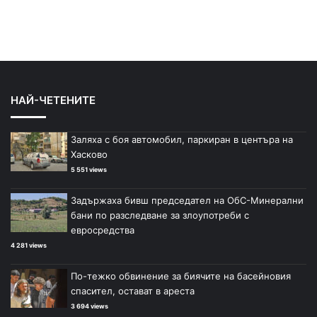
НАЙ-ЧЕТЕНИТЕ
Заляха с боя автомобил, паркиран в центъра на
Хасково
5 551 views
Задържаха бивш председател на ОбС-Минерални
бани по разследване за злоупотреби с
евросредства
4 281 views
По-тежко обвинение за биячите на басейновия
спасител, остават в ареста
3 694 views