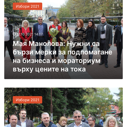
а
Избори 2021
я
М
а
н
о
31.10.2021 14:17
л
Мая Манолова: Нужни са
о
бързи мерки за подпомагане
в
а
на бизнеса и мораториум
:
върху цените на тока
Н
у
ж
н
И
и
з
с
Избори 2021
п
а
р
б
а
ъ
в
р
и