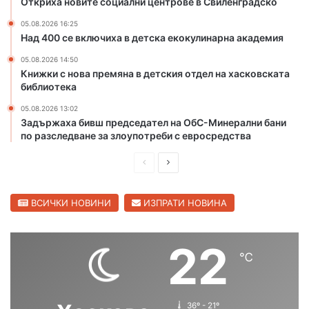
Откриха новите социални центрове в Свиленградско
а
д
н
и
05.08.2026 16:25
а
р
Над 400 се включиха в детска екокулинарна академия
д
с
и
к
05.08.2026 14:50
Книжки с нова премяна в детския отдел на хасковската
р
а
библиотека
е
с
к
т
05.08.2026 13:02
т
о
Задържаха бивш председател на ОбС-Минерални бани
о
л
по разследване за злоупотреби с евросредства
р
и
а
ц
П
С
с
а
р
л
и
е
е
ВСИЧКИ НОВИНИ
ИЗПРАТИ НОВИНА
п
р
д
д
е
и
в
22
д
℃
ш
а
и
р
н
щ
е
а
а
з
36º - 21º