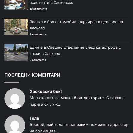
асистенти в Хасковско
10 comments
Заляха с боя автомобил, паркиран в центъра на
Хасково
9 comments
Един е в Спешно отделение след катастрофа с
такси в Хасково
9 comments
ПОСЛЕДНИ КОМЕНТАРИ
Хасковски бек!
Мен ако питате малко бият докторите. Отиваш с
парите си . Уж...
Гела
Брееей, дайте да го направим пожизнен директор
на болницата...