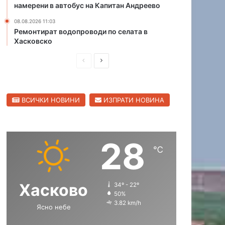
намерени в автобус на Капитан Андреево
б
с
л
и
08.08.2026 11:03
а
с
Ремонтират водопроводи по селата в
Хасковско
с
д
т
ъ
П
С
р
в
р
л
е
е
е
н
ВСИЧКИ НОВИНИ
ИЗПРАТИ НОВИНА
д
д
к
о
и
в
л
ш
а
28
н
щ
℃
а
а
с
с
Хасково
34º - 22º
т
т
50%
р
р
3.82 km/h
Ясно небе
а
а