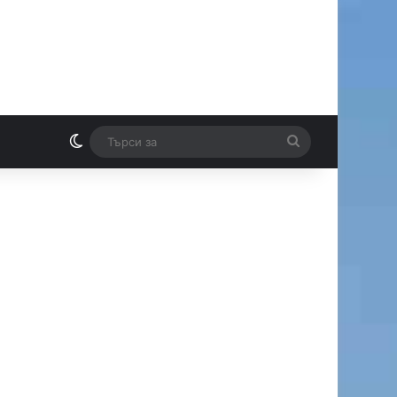
Switch skin
Търси
И
за