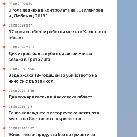
а
и
09.08.2026 9:10
б
ш
6 гола паднаха в контролата на „Свиленград“
о
е
и „Любимец 2018“
т
н
09.08.2026 8:17
н
з
37 нови свободни работни места в Хасковска
и
а
област
м
у
е
б
08.08.2026 20:04
с
и
Димитровград загуби първия си мач за
сезона в Трета лига
т
й
а
с
08.08.2026 17:06
в
т
Задържаха 18-годишен за убийството на
Х
в
чичо си с дървен кол
а
о
08.08.2026 16:38
с
т
Два пожара гасиха в Хасковска област
к
о
о
н
08.08.2026 15:51
в
а
Тенис надеждите с историческо четвърто
с
ч
място на Световното първенство
к
и
08.08.2026 13:02
а
ч
Животински продукти без документи са
о
о