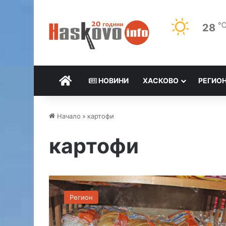
28
НАЧАЛО
НОВИНИ
ХАСКОВО
РЕГИО
Начало
»
картофи
картофи
М
ъ
Регион
ж
з
а