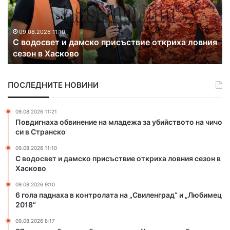
и
п
и
а
с
д
в
09.08.2026 9:10
я
6 гола паднаха в контролата на „Свиленград“ и
н
о
„Любимец 2018“
а
б
х
о
а
д
ПОСЛЕДНИТЕ НОВИНИ
в
н
к
и
о
р
09.08.2026 11:21
н
а
Повдигнаха обвинение на младежа за убийството на чичо
т
б
си в Странско
р
о
09.08.2026 11:10
о
т
С водосвет и дамско присъствие откриха ловния сезон в
л
н
Хасково
а
и
т
м
09.08.2026 9:10
а
е
6 гола паднаха в контролата на „Свиленград“ и „Любимец
н
2018“
с
а
т
09.08.2026 8:17
„
а