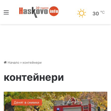
Меню
℃
30
Начало
»
контейнери
контейнери
С
н
Денят в снимки
и
м