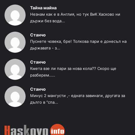
Тайна майна
Незнам как е в Англия, но тук ВиК Хасково ни
държи без вода...
Станчо
Пуснете човека, бре! Толкова пари е донесъл на
дьржавата - з...
Станчо
Кмета взе ли пари за нова кола?? Скоро ще
разберем.....
Станчо
Минус 2 мангусти ,- едната завинаги, другата за
дълго в "спа...