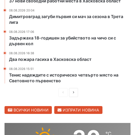
37 нови свободни работни места в Хасковска област
С
в
в
Х
08.08.2026 20:04
Димитровград загуби първия си мач за сезона в Трета
и
а
лига
л
с
е
к
08.08.2026 17:06
н
о
Задържаха 18-годишен за убийството на чичо си с
г
в
дървен кол
р
с
08.08.2026 16:38
а
к
Два пожара гасиха в Хасковска област
д
а
“
о
08.08.2026 15:51
и
б
Тенис надеждите с историческо четвърто място на
„
л
Световното първенство
Л
а
ю
П
С
с
б
т
р
л
и
е
е
ВСИЧКИ НОВИНИ
ИЗПРАТИ НОВИНА
м
е
д
д
ц
и
в
2
℃
ш
а