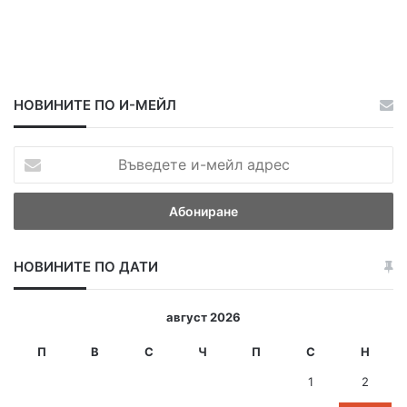
НОВИНИТЕ ПО И-МЕЙЛ
В
ъ
в
е
д
е
НОВИНИТЕ ПО ДАТИ
т
е
и
август 2026
-
м
П
В
С
Ч
П
С
Н
е
1
2
й
л