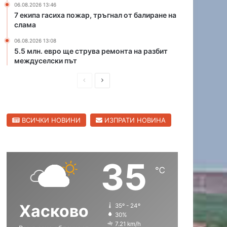
06.08.2026 13:46
н
р
7 екипа гасиха пожар, тръгнал от балиране на
а
и
слама
ю
ц
ж
06.08.2026 13:08
а
5.5 млн. евро ще струва ремонта на разбит
н
в
междуселски път
и
С
я
в
П
С
о
и
б
р
л
л
х
е
е
е
о
н
ВСИЧКИ НОВИНИ
ИЗПРАТИ НОВИНА
д
д
д
г
е
и
в
р
н
а
ш
а
п
д
35
н
щ
ъ
℃
т
а
а
н
с
с
а
Хасково
35º - 24º
т
т
Х
30%
а
р
р
7.21 km/h