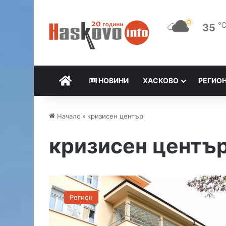
35
НАЧАЛО
НОВИНИ
ХАСКОВО
РЕГИО
Начало
»
кризисен център
кризисен центъ
6
-
Регион
г
о
д