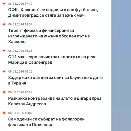
а
и
06.08.2026 17:10
н
с
ОФК „Хасково“ се подсили с нов футболист,
с
т
Димитровград се стяга за тежък мач
и
в
06.08.2026 16:57
р
а
Търсят фирма и финансиране за
а
т
изграждането на южния обходен път на
н
к
Хасково
е
о
з
р
06.08.2026 16:35
С 1.1 млн. евро почистват коритото на река
а
и
Марица в Свиленград
и
т
з
о
06.08.2026 16:26
г
т
Задържаха осъден за опит за блудство с дете
р
о
в Турция
а
н
06.08.2026 16:22
ж
а
Разкриха контрабанда на злато и цигари през
д
р
Капитан Андреево
а
е
н
к
06.08.2026 16:02
е
а
Самодейци се събират на фолклорен
т
фестивал в Поляново
М
о
а