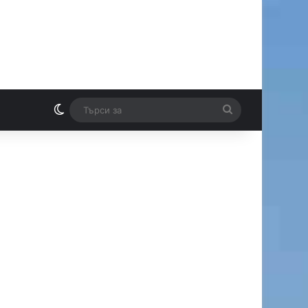
Switch skin
Търси
И
за