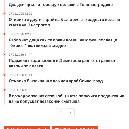
е
Два дни пръскат срещу кърлежи в Тополовградско
ж
07.08.2026 13:28
и
Откриха в другия край на България открадната кола на
в
кмета на Пъстрогор
Т
о
07.08.2026 12:38
Баби учат деца как се прави домашна юфка, после ще
п
„бъркат“ лютеница и сладко
о
л
07.08.2026 11:47
о
Подменят водопровод в Димитровград, отстраняват
в
аварии по селата
г
07.08.2026 11:40
р
Откриха 8 иракчани в камион край Свиленград
а
д
07.08.2026 11:21
с
В пожароопасния сезон общините получиха предписания
к
да не допускат незаконни сметища
о
П
С
р
л
е
е