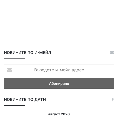
НОВИНИТЕ ПО И-МЕЙЛ
В
ъ
в
е
д
е
НОВИНИТЕ ПО ДАТИ
т
е
и
август 2026
-