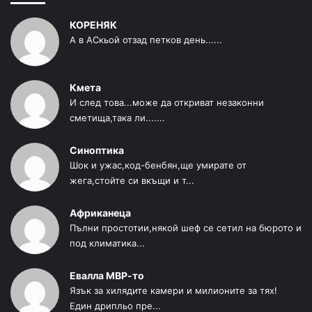
КОРЕНЯК
А в АСкьой отзад петков день......
Кмета
И след това...може да откриват незаконни
сметища,така ли.......
Синоптика
Шок и ужас,код-бенбян,ще умирате от
жега,стойте си вкъщи и т...
Африканеца
Пълни простотии,някой шеф се сетил на бюрото и
под климатика...
Евалла МВР-то
Язък за хилядите камери и милионите за тях!
Един дрипльо пре...