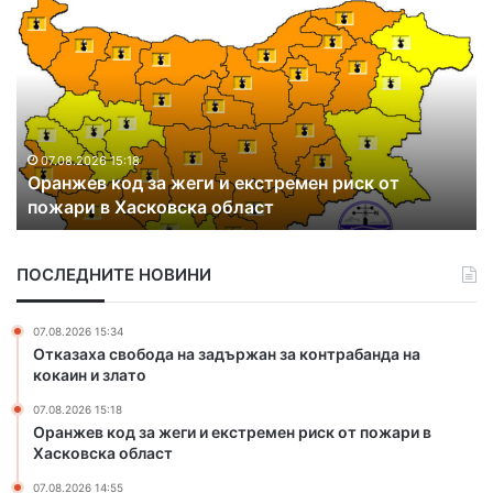
в
а
д
н
и
п
р
07.08.2026 14:55
т
Два дни пръскат срещу кърлежи в
ъ
Тополовградско
с
к
а
ПОСЛЕДНИТЕ НОВИНИ
т
с
р
07.08.2026 15:34
е
Отказаха свобода на задържан за контрабанда на
щ
кокаин и злато
у
07.08.2026 15:18
к
Оранжев код за жеги и екстремен риск от пожари в
ъ
Хасковска област
р
л
07.08.2026 14:55