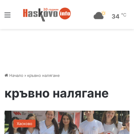
Меню
℃
34
Начало
»
кръвно налягане
кръвно налягане
М
л
Хасково
а
д