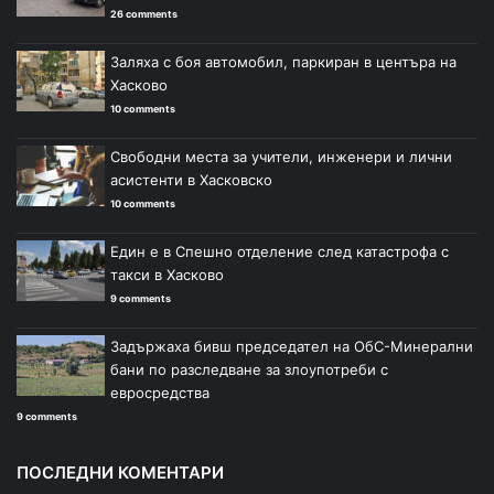
26 comments
Заляха с боя автомобил, паркиран в центъра на
Хасково
10 comments
Свободни места за учители, инженери и лични
асистенти в Хасковско
10 comments
Един е в Спешно отделение след катастрофа с
такси в Хасково
9 comments
Задържаха бивш председател на ОбС-Минерални
бани по разследване за злоупотреби с
евросредства
9 comments
ПОСЛЕДНИ КОМЕНТАРИ