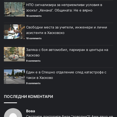
НПО сигнализира за неприемливи условия в
зоокът „Кенана“. Общината: Не е вярно
16 comments
Свободни места за учители, инженери и лични
асистенти в Хасковско
10 comments
Заляха с боя автомобил, паркиран в центъра на
Хасково
9 comments
Един е в Спешно отделение след катастрофа с
такси в Хасково
9 comments
ПОСЛЕДНИ КОМЕНТАРИ
Вова
Сестрите докторите били "доволни"!! Ами защо не