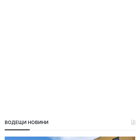
и
“
ВОДЕЩИ НОВИНИ
О