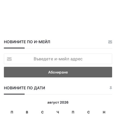
НОВИНИТЕ ПО И-МЕЙЛ
В
ъ
в
е
д
е
НОВИНИТЕ ПО ДАТИ
т
е
и
август 2026
-
м
П
В
С
Ч
П
С
Н