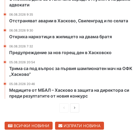
е
адвокати
з
06.08.2026 9:35
а
Отстраняват аварии в Хасково, Свиленград и по селата
р
а
06.08.2026 9:30
д
Откриха наркотици в жилището на двама братя
и
06.08.2026 7:32
о
Предупреждение за нов горещ ден в Хасковско
т
п
05.08.2026 20:54
Трима са под въпрос за първия шампионатен мач на ОФК
у
„Хасково“
с
к
05.08.2026 20:46
и
Медиците от МБАЛ – Хасково в защита на директора си
т
преди резултатите от новия конкурс
е
н
П
С
а
р
л
д
е
е
ВСИЧКИ НОВИНИ
ИЗПРАТИ НОВИНА
в
а
д
д