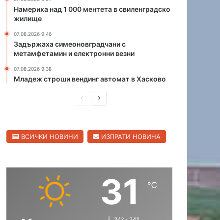
а
Намериха над 1 000 ментета в свиленградско
жилище
п
р
07.08.2026 9:46
е
Задържаха симеоновградчани с
д
метамфетамин и електронни везни
п
07.08.2026 9:38
и
Младеж строши вендинг автомат в Хасково
с
а
П
С
н
и
р
л
я
е
е
д
ВСИЧКИ НОВИНИ
ИЗПРАТИ НОВИНА
д
д
а
н
и
в
е
ш
а
д
31
н
щ
о
℃
п
а
а
у
с
с
с
34º - 24º