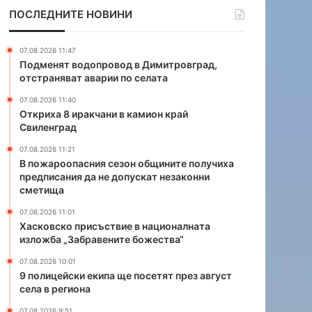
и
ПОСЛЕДНИТЕ НОВИНИ
я
с
е
07.08.2026 11:47
з
Подменят водопровод в Димитровград,
о
отстраняват аварии по селата
н
07.08.2026 11:40
о
Откриха 8 иракчани в камион край
б
Свиленград
щ
и
07.08.2026 11:21
н
В пожароопасния сезон общините получиха
предписания да не допускат незаконни
и
сметища
т
е
07.08.2026 11:01
п
Хасковско присъствие в националната
о
изложба „Забравените божества“
л
07.08.2026 10:01
у
9 полицейски екипа ще посетят през август
ч
села в региона
и
х
07.08.2026 9:51