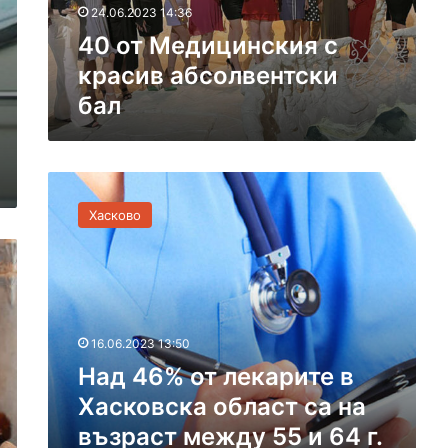
а
24.06.2023 14:36
ц
с
40 от Медицинския с
и
я
н
красив абсолвентски
в
с
а
бал
к
н
и
е
я
с
Н
к
а
р
Хасково
д
а
4
с
6
и
%
в
о
а
т
б
16.06.2023 13:50
л
с
Над 46% от лекарите в
е
о
к
л
Хасковска област са на
а
в
възраст между 55 и 64 г.
р
е