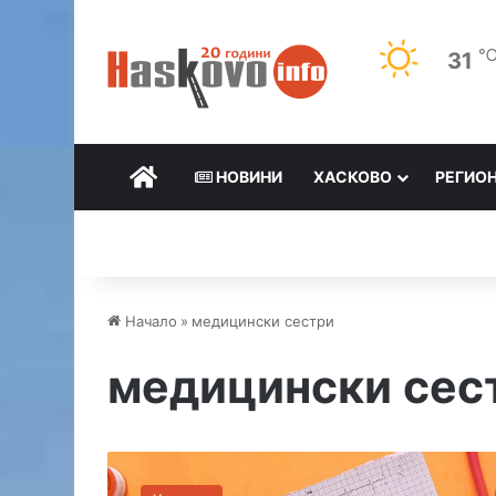
31
НАЧАЛО
НОВИНИ
ХАСКОВО
РЕГИО
Начало
»
медицински сестри
медицински сес
К
а