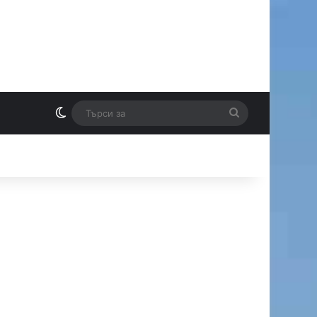
Switch skin
Търси
И
за