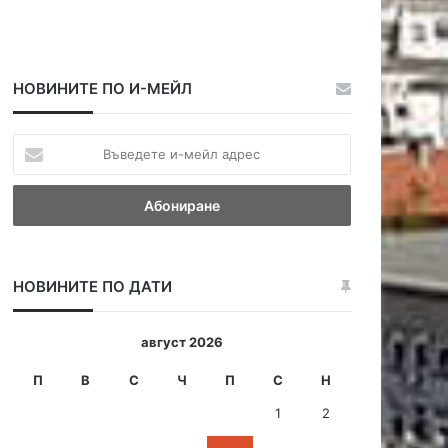
НОВИНИТЕ ПО И-МЕЙЛ
В
ъ
в
е
д
е
т
НОВИНИТЕ ПО ДАТИ
е
и
-
август 2026
м
е
П
В
С
Ч
П
С
Н
й
1
2
л
а