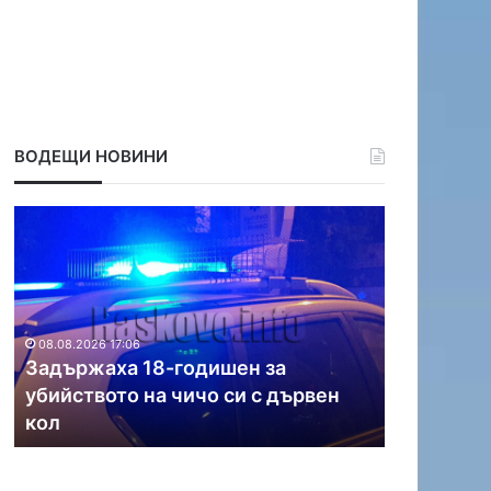
ВОДЕЩИ НОВИНИ
З
Д
а
в
д
а
ъ
п
р
о
ж
ж
08.08.2026 17:06
а
а
Задържаха 18-годишен за
08.08.2026 1
х
р
убийството на чичо си с дървен
Два пожа
а
а
кол
област
1
г
8
а
-
с