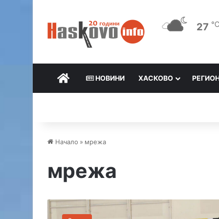
27
НАЧАЛО
НОВИНИ
ХАСКОВО
РЕГИО
Начало
»
мрежа
мрежа
В
о