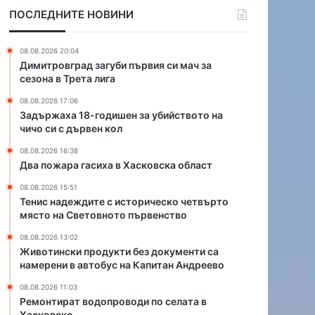
г
и
ПОСЛЕДНИТЕ НОВИНИ
о
х
д
а
и
в
08.08.2026 20:04
ш
Х
Димитровград загуби първия си мач за
е
а
сезона в Трета лига
н
с
08.08.2026 17:06
з
к
Задържаха 18-годишен за убийството на
а
о
чичо си с дървен кол
у
в
б
с
08.08.2026 16:38
и
к
Два пожара гасиха в Хасковска област
й
а
08.08.2026 15:51
с
о
Тенис надеждите с историческо четвърто
т
б
място на Световното първенство
в
л
о
а
08.08.2026 13:02
Животински продукти без документи са
т
с
намерени в автобус на Капитан Андреево
о
т
н
08.08.2026 11:03
а
Ремонтират водопроводи по селата в
ч
Хасковско