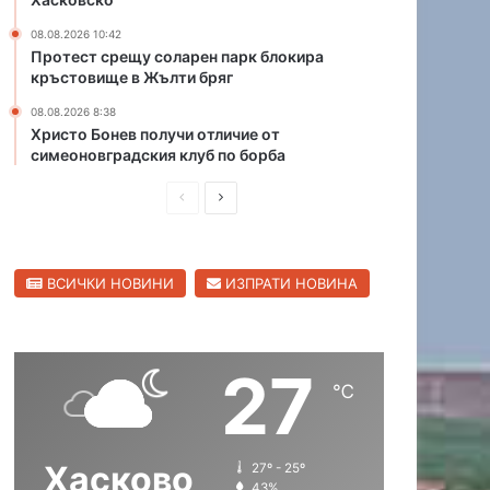
и
08.08.2026 10:42
ч
Протест срещу соларен парк блокира
о
кръстовище в Жълти бряг
с
и
08.08.2026 8:38
с
Христо Бонев получи отличие от
симеоновградския клуб по борба
д
ъ
П
С
р
в
р
л
е
е
е
н
ВСИЧКИ НОВИНИ
ИЗПРАТИ НОВИНА
д
д
к
о
и
в
л
ш
а
27
н
щ
℃
а
а
с
с
Хасково
27º - 25º
т
т
43%