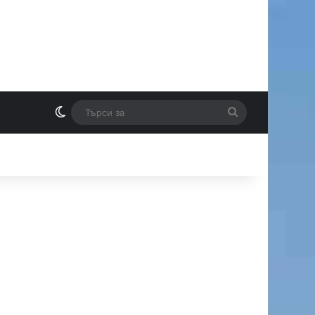
Switch skin
Търси
И
за