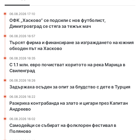
и
о
н
ч
06.08.2026 17:10
а
и
ОФК „Хасково“ се подсили с нов футболист,
н
с
Димитровград се стяга за тежък мач
с
т
06.08.2026 16:57
и
в
Търсят фирма и финансиране за изграждането на южния
р
а
обходен път на Хасково
а
т
н
к
06.08.2026 16:35
е
о
С 1.1 млн. евро почистват коритото на река Марица в
з
Свиленград
р
а
и
06.08.2026 16:26
и
т
Задържаха осъден за опит за блудство с дете в Турция
з
о
г
т
06.08.2026 16:22
Разкриха контрабанда на злато и цигари през Капитан
р
о
Андреево
а
н
ж
а
06.08.2026 16:02
д
р
Самодейци се събират на фолклорен фестивал в
а
е
Поляново
н
к