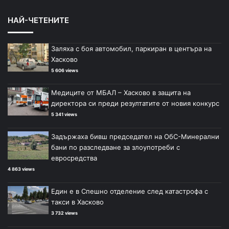
НАЙ-ЧЕТЕНИТЕ
Заляха с боя автомобил, паркиран в центъра на
Хасково
5 606 views
Медиците от МБАЛ – Хасково в защита на
директора си преди резултатите от новия конкурс
5 341 views
Задържаха бивш председател на ОбС-Минерални
бани по разследване за злоупотреби с
евросредства
4 863 views
Един е в Спешно отделение след катастрофа с
такси в Хасково
3 732 views