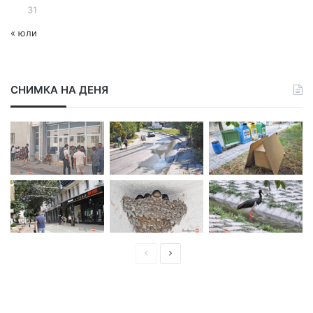
31
« юли
СНИМКА НА ДЕНЯ
П
С
р
л
е
е
д
д