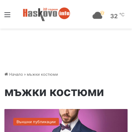
Меню
℃
32
Начало
»
мъжки костюми
мъжки костюми
З
а
Външни публикации
щ
о