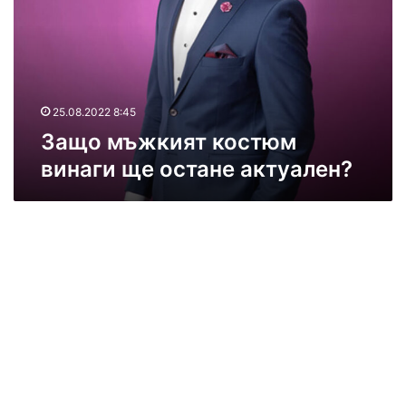
м
ъ
ж
к
и
я
25.08.2022 8:45
т
Защо мъжкият костюм
к
винаги ще остане актуален?
о
с
т
ю
м
в
и
н
а
г
и
щ
е