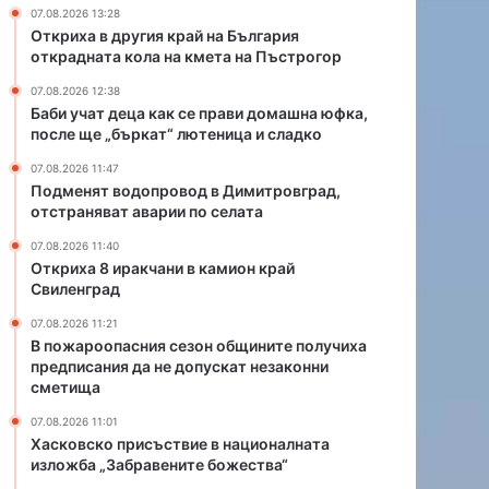
с
в
07.08.2026 13:28
е
о
Откриха в другия край на България
п
д
открадната кола на кмета на Пъстрогор
р
в
07.08.2026 12:38
а
Д
Баби учат деца как се прави домашна юфка,
в
и
после ще „бъркат“ лютеница и сладко
и
м
д
и
07.08.2026 11:47
о
т
Подменят водопровод в Димитровград,
отстраняват аварии по селата
м
р
а
о
07.08.2026 11:40
ш
в
Откриха 8 иракчани в камион край
н
г
Свиленград
а
р
07.08.2026 11:21
ю
а
В пожароопасния сезон общините получиха
ф
д
предписания да не допускат незаконни
к
,
сметища
а
о
,
т
07.08.2026 11:01
п
с
Хасковско присъствие в националната
о
изложба „Забравените божества“
т
с
р