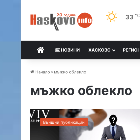
33
НАЧАЛО
НОВИНИ
ХАСКОВО
РЕГИО
Начало
»
мъжко облекло
мъжко облекло
5
с
Външни публикации
ъ
в
е