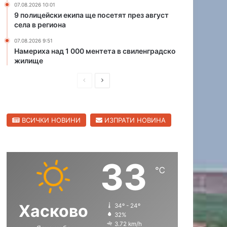
07.08.2026 10:01
л
а
9 полицейски екипа ще посетят през август
е
н
села в региона
щ
я
е
07.08.2026 9:51
в
Намериха над 1 000 ментета в свиленградско
„
а
жилище
б
т
ъ
а
П
С
р
в
к
р
л
а
а
р
е
е
т
и
ВСИЧКИ НОВИНИ
ИЗПРАТИ НОВИНА
д
д
“
и
л
и
в
п
ю
о
ш
а
т
с
33
н
щ
е
е
℃
н
а
а
л
и
а
с
с
ц
т
Хасково
34º - 24º
т
т
а
а
32%
и
р
р
3.72 km/h