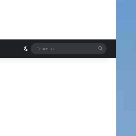
Switch skin
Търси
И
за