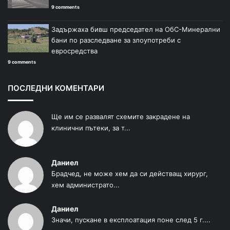
9 comments
Задържаха бивш председател на ОбС-Минерални
бани по разследване за злоупотреби с
евросредства
9 comments
ПОСЛЕДНИ КОМЕНТАРИ
Ще им се развалят схемите закрадене на
клинични пътеки, за т...
Даниел
Брадчед, не може хем да си действащ хирург,
хем администрато...
Даниел
Значи, пускане в експлоатация поне след 5 г....