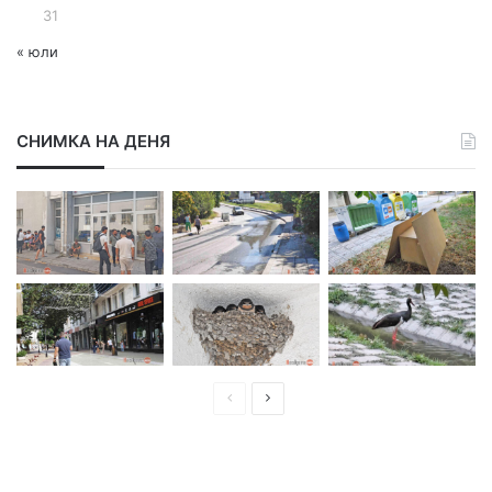
31
« юли
СНИМКА НА ДЕНЯ
П
С
р
л
е
е
д
д