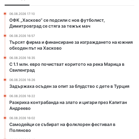
а
и
о
й
н
ч
н
06.08.2026 17:10
а
и
ОФК „Хасково“ се подсили с нов футболист,
н
с
Димитровград се стяга за тежък мач
с
т
06.08.2026 16:57
и
в
Търсят фирма и финансиране за изграждането на южния
р
а
обходен път на Хасково
а
т
н
к
06.08.2026 16:35
е
о
С 1.1 млн. евро почистват коритото на река Марица в
з
Свиленград
р
а
и
06.08.2026 16:26
и
т
Задържаха осъден за опит за блудство с дете в Турция
з
о
г
т
06.08.2026 16:22
Разкриха контрабанда на злато и цигари през Капитан
р
о
Андреево
а
н
ж
а
06.08.2026 16:02
д
р
Самодейци се събират на фолклорен фестивал в
а
е
Поляново
н
к