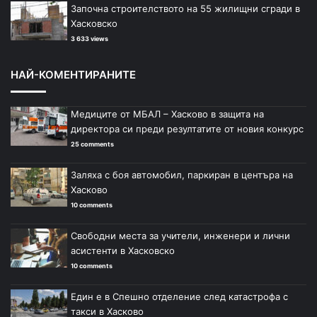
Започна строителството на 55 жилищни сгради в
Хасковско
3 633 views
НАЙ-КОМЕНТИРАНИТЕ
Медиците от МБАЛ – Хасково в защита на
директора си преди резултатите от новия конкурс
25 comments
Заляха с боя автомобил, паркиран в центъра на
Хасково
10 comments
Свободни места за учители, инженери и лични
асистенти в Хасковско
10 comments
Един е в Спешно отделение след катастрофа с
такси в Хасково