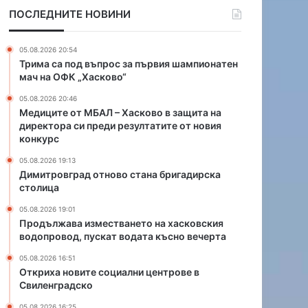
А
о
ПОСЛЕДНИТЕ НОВИНИ
Л
т
–
н
Х
о
05.08.2026 20:54
а
в
Трима са под въпрос за първия шампионатен
с
о
мач на ОФК „Хасково“
к
с
05.08.2026 20:46
о
т
Медиците от МБАЛ – Хасково в защита на
в
а
директора си преди резултатите от новия
о
н
конкурс
в
а
з
б
05.08.2026 19:13
Димитровград отново стана бригадирска
а
р
столица
щ
и
и
г
05.08.2026 19:01
т
а
Продължава изместването на хасковския
а
д
водопровод, пускат водата късно вечерта
н
и
05.08.2026 16:51
а
р
Откриха новите социални центрове в
д
с
Свиленградско
и
к
р
а
05.08.2026 16:25