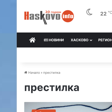
22
НАЧАЛО
НОВИНИ
ХАСКОВО
РЕГИО
Начало
»
престилка
престилка
П
р