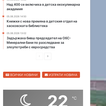
е
с
Над 400 се включиха в детска екокулинарна
к
академия
т
т
о
05.08.2026 14:50
о
л
Книжки с нова премяна в детския отдел на
р
и
хасковската библиотека
а
ц
с
05.08.2026 13:02
а
Задържаха бивш председател на ОбС-
и
Минерални бани по разследване за
п
злоупотреби с евросредства
р
е
П
С
д
р
л
и
р
е
е
е
ВСИЧКИ НОВИНИ
ИЗПРАТИ НОВИНА
д
д
з
и
в
у
л
ш
а
т
22
н
щ
℃
а
а
а
т