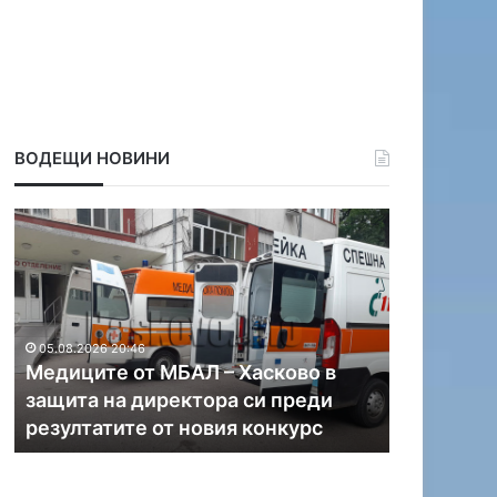
ВОДЕЩИ НОВИНИ
М
Д
е
и
д
м
и
и
ц
т
и
р
05.08.2026 20:46
т
о
Медиците от МБАЛ – Хасково в
05.08.2026 1
е
в
защита на директора си преди
Димитров
о
г
резултатите от новия конкурс
бригадир
т
р
М
а
Б
д