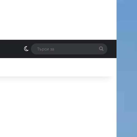
Switch skin
Търси
И
за