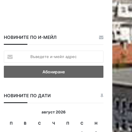
НОВИНИТЕ ПО И-МЕЙЛ
В
ъ
в
е
д
е
т
НОВИНИТЕ ПО ДАТИ
е
и
-
август 2026
м
е
П
В
С
Ч
П
С
Н
й