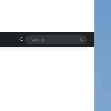
Switch skin
Търси
И
за