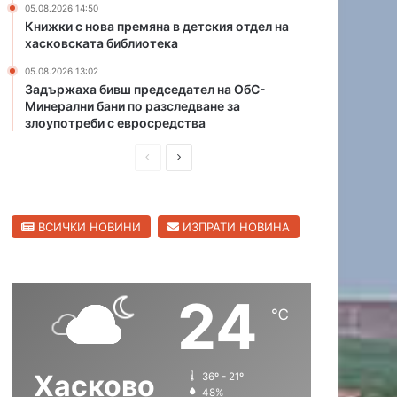
05.08.2026 14:50
о
л
Книжки с нова премяна в детския отдел на
р
и
хасковската библиотека
а
ц
с
05.08.2026 13:02
а
Задържаха бивш председател на ОбС-
и
Минерални бани по разследване за
п
злоупотреби с евросредства
р
е
П
С
д
р
л
и
р
е
е
е
ВСИЧКИ НОВИНИ
ИЗПРАТИ НОВИНА
д
д
з
и
в
у
л
ш
а
т
24
н
щ
℃
а
а
а
т
и
с
с
т
Хасково
36º - 21º
т
т
е
48%