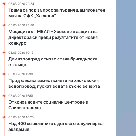
Х
о
05.08.2026 20:54
а
в
Трима са под въпрос за първия шампионатен
с
о
мач на ОФК „Хасково“
к
с
05.08.2026 20:46
о
т
Медиците от МБАЛ – Хасково в защита на
в
а
директора си преди резултатите от новия
о
н
конкурс
в
а
з
б
05.08.2026 19:13
Димитровград отново стана бригадирска
а
р
столица
щ
и
и
г
05.08.2026 19:01
т
а
Продължава изместването на хасковския
а
д
водопровод, пускат водата късно вечерта
н
и
05.08.2026 16:51
а
р
Откриха новите социални центрове в
д
с
Свиленградско
и
к
р
а
05.08.2026 16:25
е
с
Над 400 се включиха в детска екокулинарна
к
академия
т
т
о