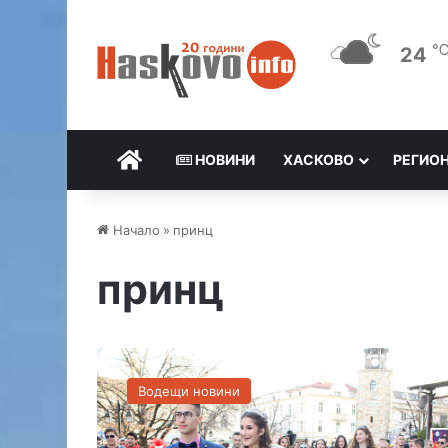
24
НАЧАЛО
НОВИНИ
ХАСКОВО
РЕГИО
Начало
»
принц
принц
Ф
а
Водещи новини
ш
и
н