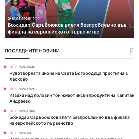
и
ж
о
с
а
т
т
н
Х
10.08.2026 16:18
ъ
Задържаният за убийството на чичо си
и
а
р
съжалява за случилото се
я
с
т
к
з
о
ПОСЛЕДНИТЕ НОВИНИ
а
в
у
о
б
с
10.08.2026 19:48
и
а
Чудотворната икона на Света Богородица пристигна в
й
б
Хасково
с
е
10.08.2026 17:26
т
з
Иззеха над половин тон животински продукти на Капитан
в
в
Андреево
о
о
т
д
10.08.2026 17:00
о
а
Божидар Саръбоюков влетя безпроблемно във финала
н
на европейското първенство
з
а
а
10.08.2026 16:18
ч
р