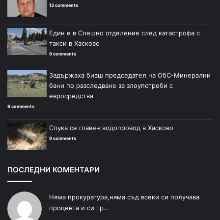
13 comments
Един е в Спешно отделение след катастрофа с
такси в Хасково
9 comments
Задържаха бивш председател на ОбС-Минерални
бани по разследване за злоупотреби с
евросредства
9 comments
Спука се главен водопровод в Хасково
9 comments
ПОСЛЕДНИ КОМЕНТАРИ
Няма прокуратура,няма съд всеки си получава
процента и си тр...