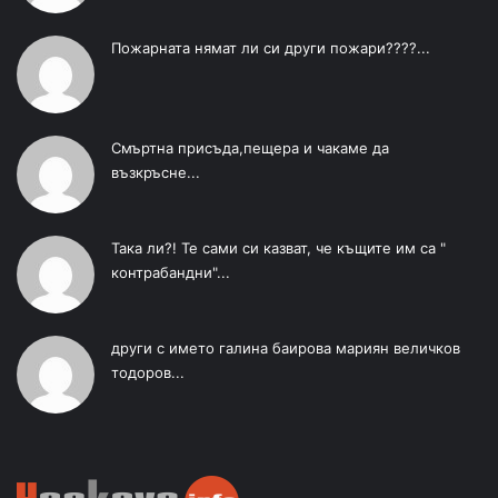
Пожарната нямат ли си други пожари????...
Смъртна присъда,пещера и чакаме да
възкръсне...
Така ли?! Те сами си казват, че къщите им са "
контрабандни"...
други с името галина баирова мариян величков
тодоров...