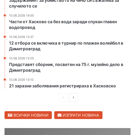
Задържаният за убийството на чичо си съжалява за
и
а
случилото се
ч
д
о
10.08.2026 14:00
и
Части от Хасково са без вода заради спукан главен
с
с
водопровод
и
п
с
у
10.08.2026 13:37
ъ
к
12 отбора се включиха в турнир по плажен волейбол в
ж
а
Димитровград
а
н
10.08.2026 13:25
л
г
Представят сборник, посветен на 75 г. музейно дело в
я
л
Димитровград
в
а
а
в
10.08.2026 13:10
з
21 заразни заболявания регистрираха в Хасковско
е
а
н
П
С
с
в
л
о
р
л
у
д
е
е
ВСИЧКИ НОВИНИ
ИЗПРАТИ НОВИНА
ч
о
д
д
и
п
л
р
и
в