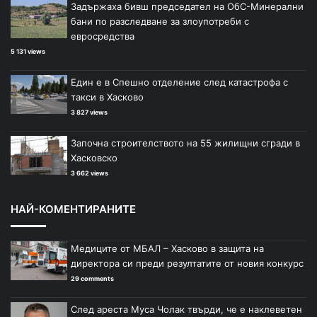
Задържаха бивш председател на ОбС-Минерални
бани по разследване за злоупотреби с
евросредства
5 131 views
Един е в Спешно отделение след катастрофа с
такси в Хасково
3 827 views
Започна строителството на 55 жилищни сгради в
Хасковско
3 662 views
НАЙ-КОМЕНТИРАНИТЕ
Медиците от МБАЛ – Хасково в защита на
директора си преди резултатите от новия конкурс
29 comments
След ареста Муса Чолак твърди, че е наклеветен