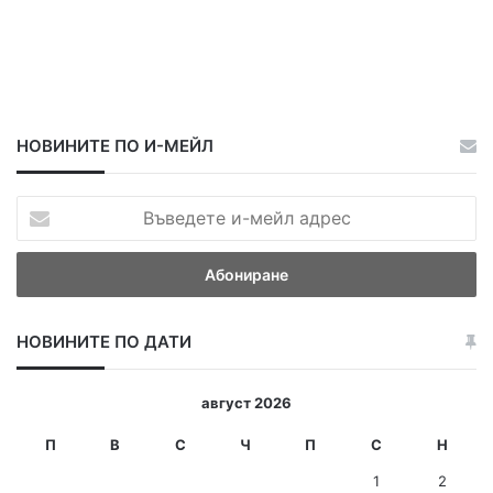
НОВИНИТЕ ПО И-МЕЙЛ
В
ъ
в
е
д
е
НОВИНИТЕ ПО ДАТИ
т
е
и
август 2026
-
м
П
В
С
Ч
П
С
Н
е
1
2
й