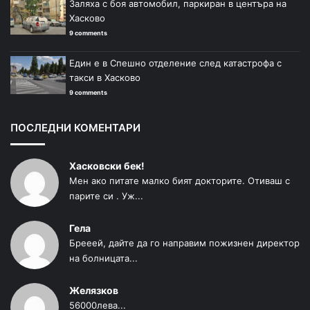
Заляха с боя автомобил, паркиран в центъра на
Хасково
9 comments
Един е в Спешно отделение след катастрофа с
такси в Хасково
9 comments
ПОСЛЕДНИ КОМЕНТАРИ
Хасковски бек!
Мен ако питате малко бият докторите. Отиваш с
парите си . Уж...
Гела
Брееей, дайте да го направим пожизнен директор
на болницата...
Желязков
56000лева...