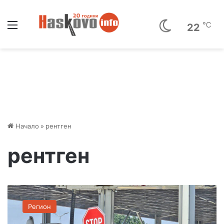
Меню
℃
22
Начало
»
рентген
рентген
Р
е
Регион
м
о