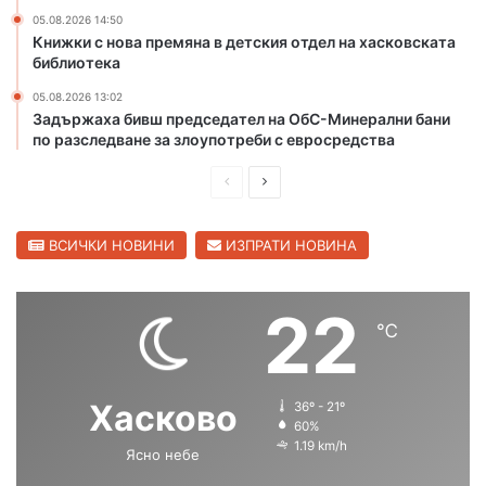
к
и
05.08.2026 14:50
Книжки с нова премяна в детския отдел на хасковската
а
я
библиотека
с
в
т
о
05.08.2026 13:02
о
д
Задържаха бивш председател на ОбС-Минерални бани
л
о
по разследване за злоупотреби с евросредства
и
п
ц
р
П
С
а
о
р
л
в
е
е
ВСИЧКИ НОВИНИ
ИЗПРАТИ НОВИНА
о
д
д
д
,
и
в
22
п
℃
ш
а
у
с
н
щ
к
а
а
Хасково
36º - 21º
а
с
с
60%
т
1.19 km/h
в
Ясно небе
т
т
о
р
р