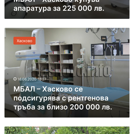
а
и
апаратура за 225 000 лв.
п
С
а
в
р
и
а
л
М
т
е
Б
у
Хасково
н
А
р
г
Л
а
р
–
з
а
Х
а
д
а
2
с
2
16.06.2020 18:27
к
5
МБАЛ – Хасково се
о
0
в
0
подсигурява с рентгенова
о
0
тръба за близо 200 000 лв.
с
л
е
в
п
.
о
Х
д