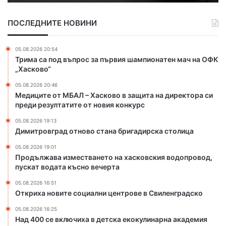
а
и
0
д
з
0
ПОСЛЕДНИТЕ НОВИНИ
о
м
0
т
е
л
н
с
в
05.08.2026 20:54
о
т
Трима са под въпрос за първия шампионатен мач на ОФК
.
в
в
„Хасково“
о
а
05.08.2026 20:46
с
н
Медиците от МБАЛ – Хасково в защита на директора си
т
е
преди резултатите от новия конкурс
а
т
н
о
05.08.2026 19:13
а
н
Димитровград отново стана бригадирска столица
б
а
05.08.2026 19:01
р
х
Продължава изместването на хасковския водопровод,
и
а
пускат водата късно вечерта
г
с
а
к
05.08.2026 16:51
Откриха новите социални центрове в Свиленградско
д
о
и
в
05.08.2026 16:25
р
с
Над 400 се включиха в детска екокулинарна академия
с
к