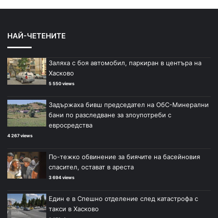
НАЙ-ЧЕТЕНИТЕ
Заляха с боя автомобил, паркиран в центъра на
Хасково
5 550 views
Задържаха бивш председател на ОбС-Минерални
бани по разследване за злоупотреби с
евросредства
4 267 views
По-тежко обвинение за биячите на басейновия
спасител, остават в ареста
3 694 views
Един е в Спешно отделение след катастрофа с
такси в Хасково