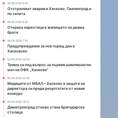
а
06.08.2026 9:35
н
Отстраняват аварии в Хасково, Свиленград и
о
по селата
в
06.08.2026 9:30
г
Откриха наркотици в жилището на двама
о
братя
р
е
06.08.2026 7:32
щ
Предупреждение за нов горещ ден в
Хасковско
д
е
05.08.2026 20:54
н
Трима са под въпрос за първия шампионатен
в
мач на ОФК „Хасково“
Х
05.08.2026 20:46
а
Медиците от МБАЛ – Хасково в защита на
с
директора си преди резултатите от новия
к
конкурс
о
в
05.08.2026 19:13
с
Димитровград отново стана бригадирска
столица
к
о