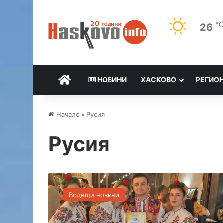
26
НАЧАЛО
НОВИНИ
ХАСКОВО
РЕГИО
Начало
»
Русия
Русия
П
о
Водещи новини
р
е
д