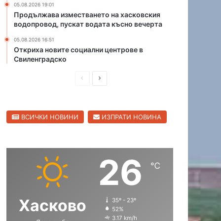
05.08.2026 19:01
Продължава изместването на хасковския
водопровод, пускат водата късно вечерта
05.08.2026 16:51
Откриха новите социални центрове в
Свиленградско
П
С
р
л
е
е
ВСИЧКИ НОВИНИ
ИЗПРАТИ НОВИНА
д
д
и
в
ш
а
26
н
щ
℃
а
а
с
с
Хасково
35º - 23º
т
т
52%
р
р
3.17 km/h