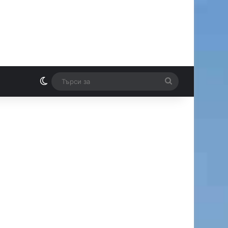
Switch skin
Търси
И
за