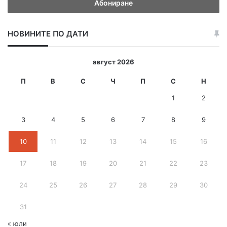
е
д
е
НОВИНИТЕ ПО ДАТИ
т
е
и
август 2026
-
м
П
В
С
Ч
П
С
Н
е
1
2
й
л
3
4
5
6
7
8
9
а
д
10
11
12
13
14
15
16
р
е
с
17
18
19
20
21
22
23
24
25
26
27
28
29
30
31
« юли