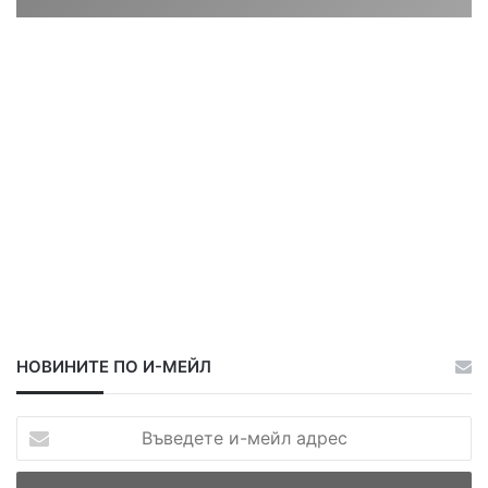
а
ц
ц
а
а
НОВИНИТЕ ПО И-МЕЙЛ
В
ъ
в