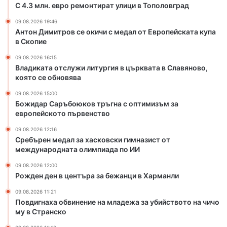
о
и
С 4.3 млн. евро ремонтират улици в Тополовград
и
к
л
д
09.08.2026 19:46
и
и
я
Антон Димитров се окичи с медал от Европейската купа
ч
т
д
в Скопие
и
у
о
с
р
09.08.2026 16:15
,
м
г
Владиката отслужи литургия в църквата в Славяново,
ж
е
и
която се обновява
и
д
я
в
09.08.2026 15:00
а
в
е
Божидар Саръбоюков тръгна с оптимизъм за
л
ц
л
европейското първенство
о
ъ
и
т
р
09.08.2026 12:16
в
Сребърен медал за хасковски гимназист от
Е
к
Х
международната олимпиада по ИИ
в
в
а
р
а
с
09.08.2026 12:00
о
т
Рожден ден в центъра за бежанци в Харманли
к
п
а
о
09.08.2026 11:21
е
в
в
Повдигнаха обвинение на младежа за убийството на чичо
й
С
о
му в Странско
с
л
к
а