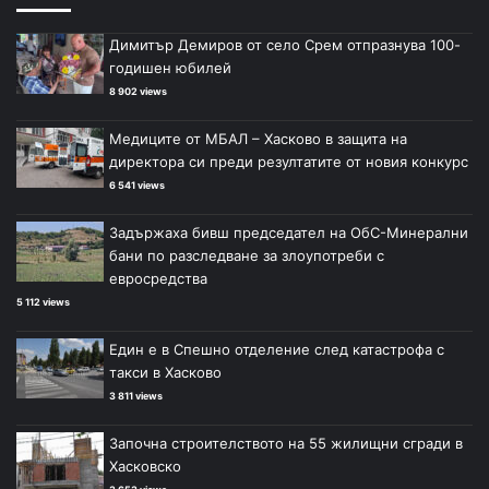
Димитър Демиров от село Срем отпразнува 100-
годишен юбилей
8 902 views
Медиците от МБАЛ – Хасково в защита на
директора си преди резултатите от новия конкурс
6 541 views
Задържаха бивш председател на ОбС-Минерални
бани по разследване за злоупотреби с
евросредства
5 112 views
Един е в Спешно отделение след катастрофа с
такси в Хасково
3 811 views
Започна строителството на 55 жилищни сгради в
Хасковско