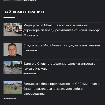
3 653 views
НАЙ-КОМЕНТИРАНИТЕ
Медиците от МБАЛ – Хасково в защита на
директора си преди резултатите от новия конкурс
29 comments
След ареста Муса Чолак твърди, че е наклеветен
12 comments
Един е в Спешно отделение след катастрофа с
такси в Хасково
9 comments
Задържаха бивш председател на ОбС-Минерални
бани по разследване за злоупотреби с
евросредства
9 comments