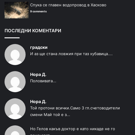
Спука се главен водопровод в Хасково
9 comments
ПОСЛЕДНИ КОМЕНТАРИ
градски
И аз ще стана ловжия при таз хубавица....
Нора Д.
Половивата...
Нора Д.
Той протони всички.Само 3 гл.счетоводители
смени Май той е з...
Но Гелов какъв доктор е като никаде не го