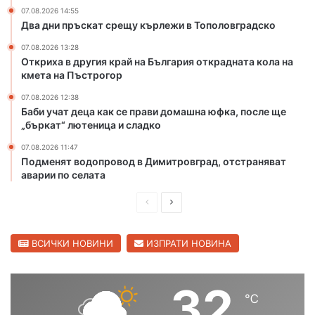
р
и
07.08.2026 14:55
и
я
Два дни пръскат срещу кърлежи в Тополовградско
с
о
07.08.2026 13:28
к
т
Откриха в другия край на България открадната кола на
о
к
кмета на Пъстрогор
т
р
п
а
07.08.2026 12:38
Баби учат деца как се прави домашна юфка, после ще
о
д
„бъркат“ лютеница и сладко
ж
н
а
а
07.08.2026 11:47
р
т
Подменят водопровод в Димитровград, отстраняват
и
а
аварии по селата
в
к
Х
о
П
С
а
л
р
л
с
а
е
е
ВСИЧКИ НОВИНИ
ИЗПРАТИ НОВИНА
к
н
о
а
д
д
в
к
и
в
32
с
м
℃
ш
а
к
е