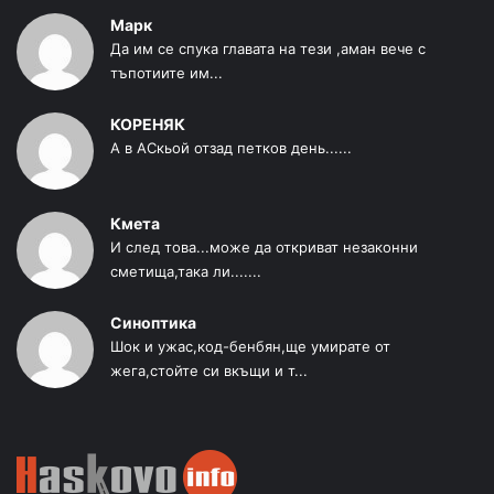
Марк
Да им се спука главата на тези ,аман вече с
тъпотиите им...
КОРЕНЯК
А в АСкьой отзад петков день......
Кмета
И след това...може да откриват незаконни
сметища,така ли.......
Синоптика
Шок и ужас,код-бенбян,ще умирате от
жега,стойте си вкъщи и т...