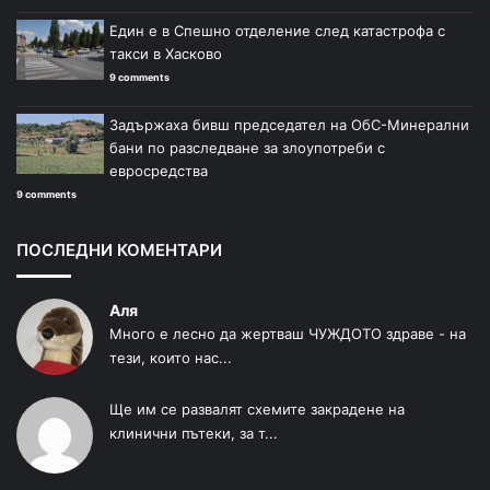
Един е в Спешно отделение след катастрофа с
такси в Хасково
9 comments
Задържаха бивш председател на ОбС-Минерални
бани по разследване за злоупотреби с
евросредства
9 comments
ПОСЛЕДНИ КОМЕНТАРИ
Аля
Много е лесно да жертваш ЧУЖДОТО здраве - на
тези, които нас...
Ще им се развалят схемите закрадене на
клинични пътеки, за т...