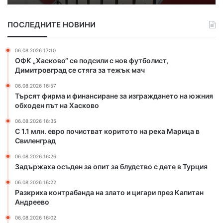
а
р
о
и
о
л
ПОСЛЕДНИТЕ НОВИНИ
ф
п
я
и
о
“
н
ч
о
06.08.2026 17:10
а
и
ОФК „Хасково“ се подсили с нов футболист,
т
н
с
Димитровград се стяга за тежък мач
„
с
т
С
06.08.2026 16:57
и
в
п
Търсят фирма и финансиране за изграждането на южния
р
а
о
обходен път на Хасково
а
т
р
н
к
06.08.2026 16:35
т
е
о
С 1.1 млн. евро почистват коритото на река Марица в
и
з
Свиленград
р
с
а
и
т
06.08.2026 16:26
и
т
н
Задържаха осъден за опит за блудство с дете в Турция
з
о
а
г
т
06.08.2026 16:22
г
Разкриха контрабанда на злато и цигари през Капитан
р
о
о
Андреево
а
н
д
ж
а
и
06.08.2026 16:02