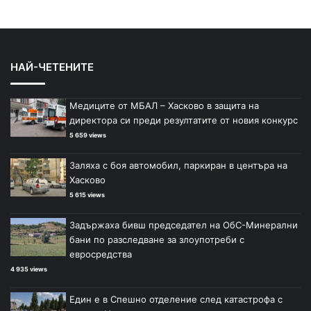
НАЙ-ЧЕТЕНИТЕ
Медиците от МБАЛ – Хасково в защита на
директора си преди резултатите от новия конкурс
5 659 views
Заляха с боя автомобил, паркиран в центъра на
Хасково
5 615 views
Задържаха бивш председател на ОбС-Минерални
бани по разследване за злоупотреби с
евросредства
4 935 views
Един е в Спешно отделение след катастрофа с