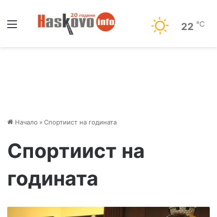
Меню
℃
22
Начало
»
Спортиист на годината
Спортиист на
годината
М